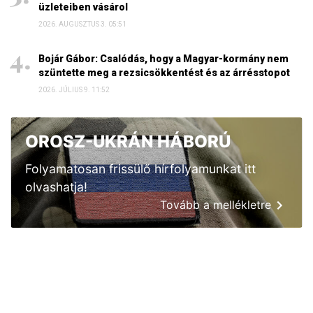
üzleteiben vásárol
2026. AUGUSZTUS 3. 05:51
Bojár Gábor: Csalódás, hogy a Magyar-kormány nem
szüntette meg a rezsicsökkentést és az árrésstopot
2026. JÚLIUS 9. 11:52
OROSZ-UKRÁN HÁBORÚ
Folyamatosan frissülő hírfolyamunkat itt
olvashatja!
Tovább a mellékletre