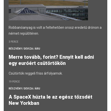
Robbanóanyag is volt a feltehetően orosz eredetű drónon a
német repülőtéren.
3 PERCE
RÉSZVÉNY / DEVIZA / ÁRU
Merre tovább, forint? Ennyit kell adni
egy euróért csütörtökön
Csütörtök reggeli friss árfolyamok.
19 PERCE
RÉSZVÉNY / DEVIZA / ÁRU
A SpaceX húzta le az egész tőzsdét
New Yorkban