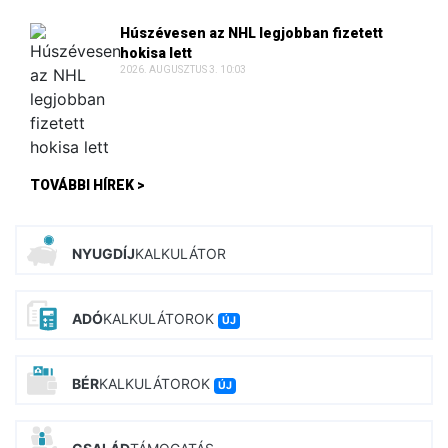
Húszévesen az NHL legjobban fizetett
hokisa lett
2026. AUGUSZTUS 3. 10:03
TOVÁBBI HÍREK >
NYUGDÍJ
KALKULÁTOR
ADÓ
KALKULÁTOROK
ÚJ
BÉR
KALKULÁTOROK
ÚJ