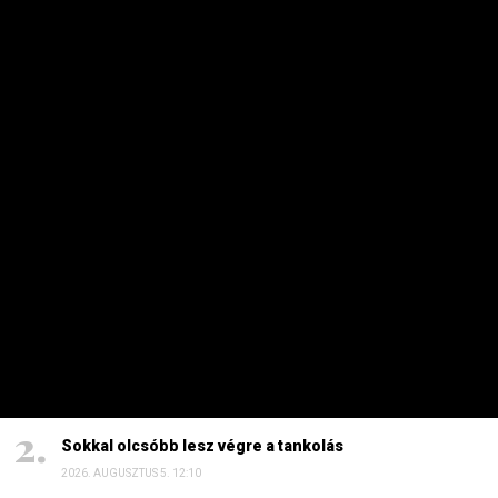
NEMZETKÖZI
Máris leamortizálta az F-16-osait
Ukrajna, és ez elég nagy baj
LITVÁN DÁNIEL | 2026. AUGUSZTUS 5. 05:56
Nem arra használja az ukrán légierő a nyugati gépeit, amire
valók. Félhetnek a pilóták, de az ukrán civileknek is van miért
aggódniuk.
HETI TOP
Dörzsölheti a tenyerét, aki a Lidl, a Penny és az Aldi
üzleteiben vásárol
2026. AUGUSZTUS 3. 05:51
Sokkal olcsóbb lesz végre a tankolás
2026. AUGUSZTUS 5. 12:10