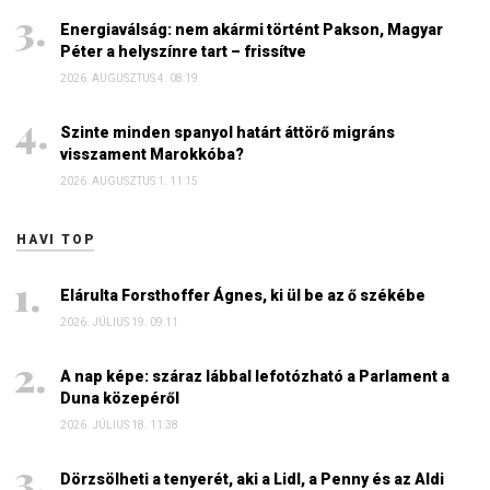
Energiaválság: nem akármi történt Pakson, Magyar
Péter a helyszínre tart – frissítve
2026. AUGUSZTUS 4. 08:19
Szinte minden spanyol határt áttörő migráns
visszament Marokkóba?
2026. AUGUSZTUS 1. 11:15
HAVI TOP
Elárulta Forsthoffer Ágnes, ki ül be az ő székébe
2026. JÚLIUS 19. 09:11
A nap képe: száraz lábbal lefotózható a Parlament a
Duna közepéről
2026. JÚLIUS 18. 11:38
Dörzsölheti a tenyerét, aki a Lidl, a Penny és az Aldi