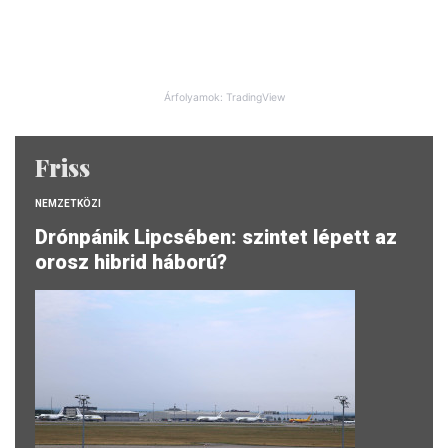
Árfolyamok: TradingView
Friss
NEMZETKÖZI
Drónpánik Lipcsében: szintet lépett az
orosz hibrid háború?