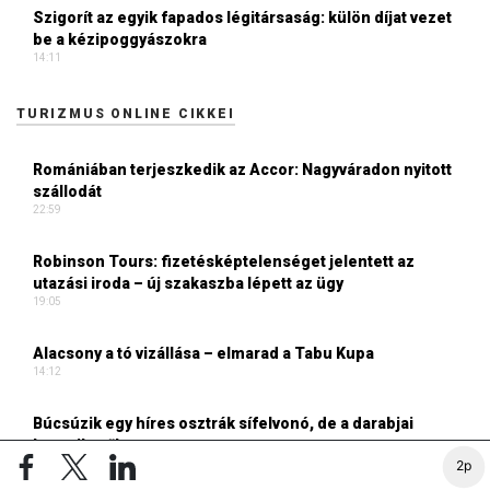
Szigorít az egyik fapados légitársaság: külön díjat vezet
be a kézipoggyászokra
14:11
TURIZMUS ONLINE CIKKEI
Romániában terjeszkedik az Accor: Nagyváradon nyitott
szállodát
22:59
Robinson Tours: fizetésképtelenséget jelentett az
utazási iroda – új szakaszba lépett az ügy
19:05
Alacsony a tó vizállása – elmarad a Tabu Kupa
14:12
Búcsúzik egy híres osztrák sífelvonó, de a darabjai
hazavihetők
13:52
2p