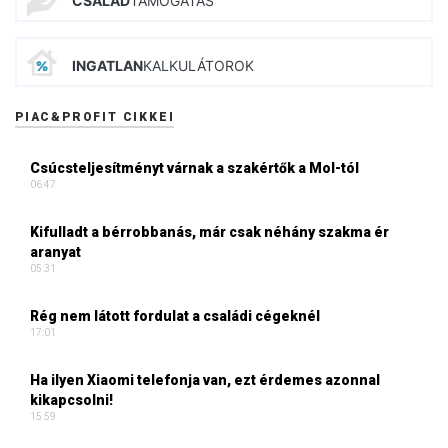
CSALÁD
TÁMOGATÁS
INGATLAN
KALKULÁTOROK
PIAC&PROFIT CIKKEI
Csúcsteljesítményt várnak a szakértők a Mol-tól
06:47
Kifulladt a bérrobbanás, már csak néhány szakma ér
aranyat
05:31
Rég nem látott fordulat a családi cégeknél
17:01
Ha ilyen Xiaomi telefonja van, ezt érdemes azonnal
kikapcsolni!
15:59