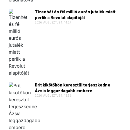
Tizenhét és fél millió eurós jutalék miatt
perlik a Revolut alapítóját
2026. AUGUSZTUS 4. 14:27
Brit kikötőkön keresztül terjeszkedne
Ázsia leggazdagabb embere
2026. AUGUSZTUS 4. 13:56