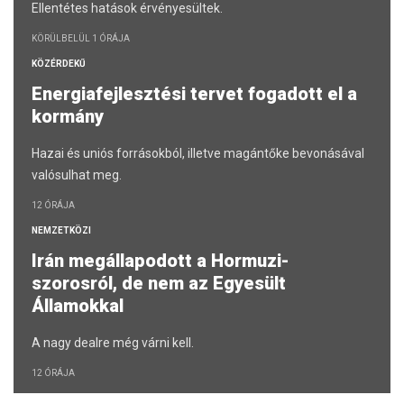
Ellentétes hatások érvényesültek.
KÖRÜLBELÜL 1 ÓRÁJA
KÖZÉRDEKŰ
Energiafejlesztési tervet fogadott el a
kormány
Hazai és uniós forrásokból, illetve magántőke bevonásával
valósulhat meg.
12 ÓRÁJA
NEMZETKÖZI
Irán megállapodott a Hormuzi-
szorosról, de nem az Egyesült
Államokkal
A nagy dealre még várni kell.
12 ÓRÁJA