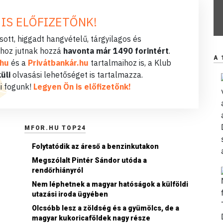
 IS ELŐFIZETŐNK!
ott, higgadt hangvételű, tárgyilagos és
hoz jutnak hozzá
havonta már 1490 forintért
.
A 
.hu
és a
Privátbankár.hu
tartalmaihoz is, a Klub
üli
olvasási lehetőséget is tartalmazza.
i fogunk!
Legyen Ön is előfizetőnk!
MFOR.HU TOP24
Folytatódik az áreső a benzinkutakon
Megszólalt Pintér Sándor utóda a
rendőrhiányról
Nem léphetnek a magyar hatóságok a külföldi
utazási iroda ügyében
Olcsóbb lesz a zöldség és a gyümölcs, de a
magyar kukoricaföldek nagy része