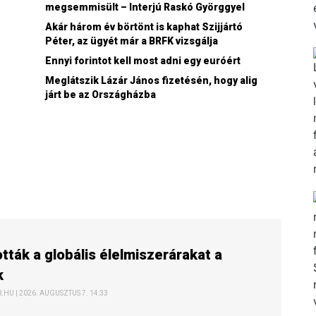
megsemmisült – Interjú Raskó Györggyel
Akár három év börtönt is kaphat Szijjártó
Péter, az ügyét már a BRFK vizsgálja
Ennyi forintot kell most adni egy euróért
Meglátszik Lázár János fizetésén, hogy alig
járt be az Országházba
ották a globális élelmiszerárakat a
k
HU | 2026. AUGUSZTUS 7. 14:33