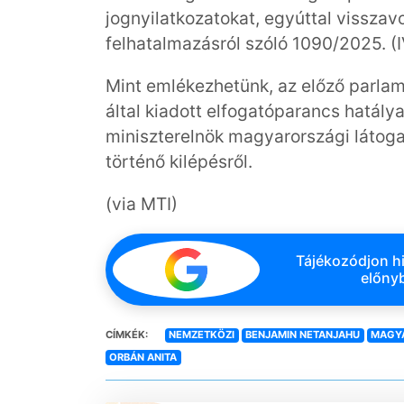
jognyilatkozatokat, egyúttal vissza
felhatalmazásról szóló 1090/2025. (I
Mint emlékezhetünk, az előző parla
által kiadott elfogatóparancs hatálya
miniszterelnök magyarországi látoga
történő kilépésről.
(via MTI)
Tájékozódjon hi
előnyb
CÍMKÉK:
NEMZETKÖZI
BENJAMIN NETANJAHU
MAGY
ORBÁN ANITA