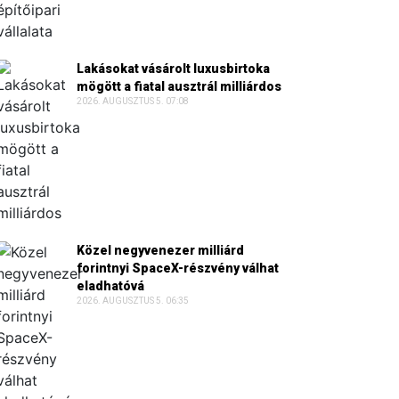
Lakásokat vásárolt luxusbirtoka
mögött a fiatal ausztrál milliárdos
2026. AUGUSZTUS 5. 07:08
Közel negyvenezer milliárd
forintnyi SpaceX-részvény válhat
eladhatóvá
2026. AUGUSZTUS 5. 06:35