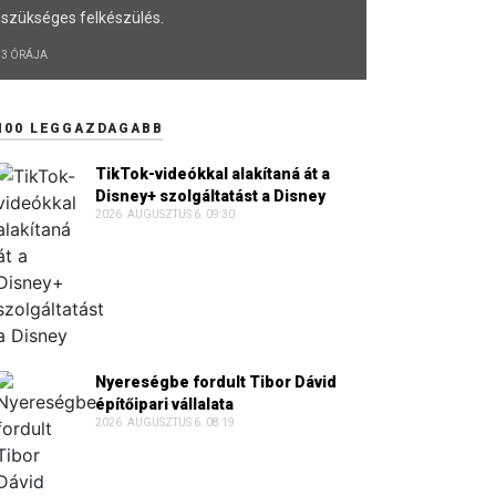
szükséges felkészülés.
3 ÓRÁJA
100 LEGGAZDAGABB
TikTok-videókkal alakítaná át a
Disney+ szolgáltatást a Disney
2026. AUGUSZTUS 6. 09:30
Nyereségbe fordult Tibor Dávid
építőipari vállalata
2026. AUGUSZTUS 6. 08:19