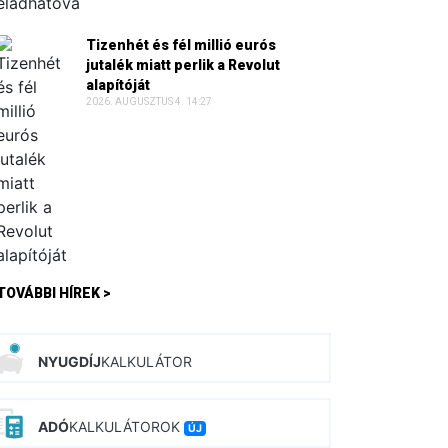
Tizenhét és fél millió eurós
jutalék miatt perlik a Revolut
alapítóját
2026. AUGUSZTUS 4. 14:27
TOVÁBBI HÍREK >
NYUGDÍJ
KALKULÁTOR
ADÓ
KALKULÁTOROK
ÚJ