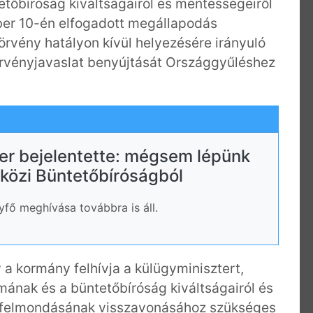
tőbíróság kiváltságairól és mentességeiről
er 10-én elfogadott megállapodás
örvény hatályon kívül helyezésére irányuló
törvényjavaslat benyújtását Országgyűléshez
er bejelentette: mégsem lépünk
közi Büntetőbíróságból
yfő meghívása továbbra is áll.
a kormány felhívja a külügyminisztert,
ának és a büntetőbíróság kiváltságairól és
 felmondásának visszavonásához szükséges