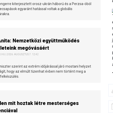
engerre kiterjesztett orosz-ukrán háború és a Perzsa-öböl
ecsapások egyaránt hatással voltak a globális
árakra.
Anita: Nemzetközi együttműködés
zleteink megóvásáért
HU | 2026. AUGUSZTUS 7. 12:42
iszter szerint az extrém időjárással járó mostani helyzet
ilágít, hogy az elmúlt tizenhat évben nem történt meg a
felkészülés.
len mit hoztak létre mesterséges
enciával