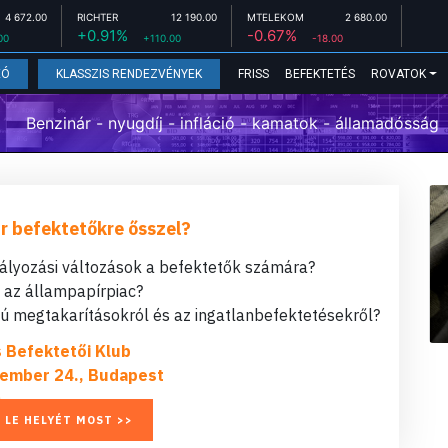
4 672.00
RICHTER
12 190.00
MTELEKOM
2 680.00
+0.91%
-0.67%
00
+110.00
-18.00
FRISS
BEFEKTETÉS
ROVATOK
EÓ
KLASSZIS RENDEZVÉNYEK
Benzinár - nyugdíj - infláció - kamatok - államadósság
r befektetőkre ősszel?
bályozási változások a befektetők számára?
t az állampapírpiac?
 megtakarításokról és az ingatlanbefektetésekről?
s Befektetői Klub
ember 24., Budapest
 LE HELYÉT MOST >>