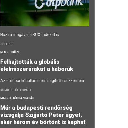
Húzza magával a BUX-indexet is.
12 PERCE
NEMZETKÖZI
Felhajtották a globális
élelmiszerárakat a háborúk
Az európai hőhullám sem segített csökkenteni.
KÖRÜLBELÜL 1 ÓRÁJA
MAKRO / KÜLGAZDASÁG
Már a budapesti rendőrség
vizsgálja Szijjártó Péter ügyét,
akár három év börtönt is kaphat