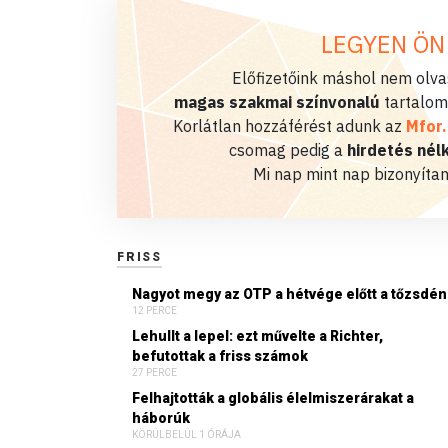
LEGYEN ÖN
Előfizetőink máshol nem olvas
magas szakmai színvonalú
tartalom
Korlátlan hozzáférést adunk az
Mfor
csomag pedig a
hirdetés nélk
Mi nap mint nap bizonyítan
FRISS
Nagyot megy az OTP a hétvége előtt a tőzsdén
12 PERCE
Lehullt a lepel: ezt művelte a Richter,
befutottak a friss számok
27 PERCE
Felhajtották a globális élelmiszerárakat a
háborúk
KÖRÜLBELÜL 1 ÓRÁJA