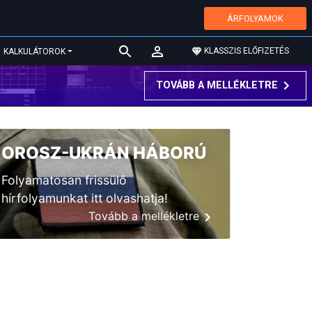
ÁRFOLYAMOK
KLASSZIS ELŐFIZETÉS
KALKULÁTOROK
TOVÁBB A MELLÉKLETRE
OROSZ-UKRÁN HÁBORÚ
Folyamatosan frissülő
hírfolyamunkat itt olvashatja!
Tovább a mellékletre