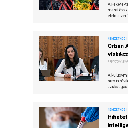
A Fekete-t
menti össz
élelmiszer
NEMZETKÖZI
Orbán 
vízkés
PRIVÁTBANKÁR.
A külügymin
arra is ráv
szükséges 
NEMZETKÖZI
Hihetet
intellig