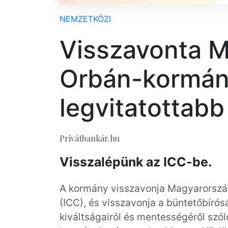
NEMZETKÖZI
Visszavonta M
Orbán-kormán
legvitatottabb
Privátbankár.hu
Visszalépünk az ICC-be.
A kormány visszavonja Magyarország
(ICC), és visszavonja a büntetőbíró
kiváltságairól és mentességéről szó