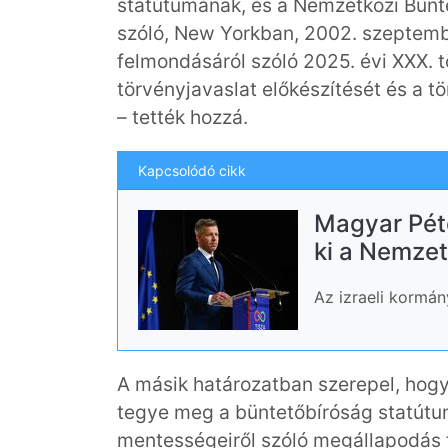
statútumának, és a Nemzetközi Bünte
szóló, New Yorkban, 2002. szeptemb
felmondásáról szóló 2025. évi XXX. t
törvényjavaslat előkészítését és a 
– tették hozzá.
Kapcsolódó cikk
Magyar Pét
ki a Nemzet
Az izraeli kormán
A másik határozatban szerepel, hogy 
tegye meg a büntetőbíróság statútum
mentességeiről szóló megállapodás