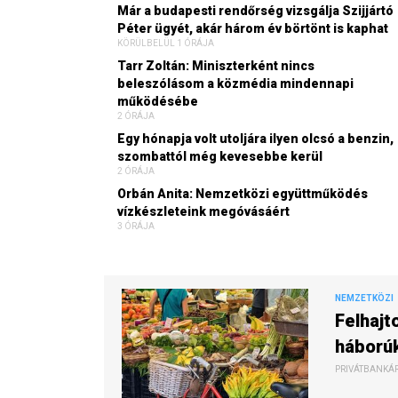
Már a budapesti rendőrség vizsgálja Szijjártó
Péter ügyét, akár három év börtönt is kaphat
KÖRÜLBELÜL 1 ÓRÁJA
Tarr Zoltán: Miniszterként nincs
beleszólásom a közmédia mindennapi
működésébe
2 ÓRÁJA
Egy hónapja volt utoljára ilyen olcsó a benzin,
szombattól még kevesebbe kerül
2 ÓRÁJA
Orbán Anita: Nemzetközi együttműködés
vízkészleteink megóvásáért
3 ÓRÁJA
NEMZETKÖZI
Felhajt
háború
PRIVÁTBANKÁR.