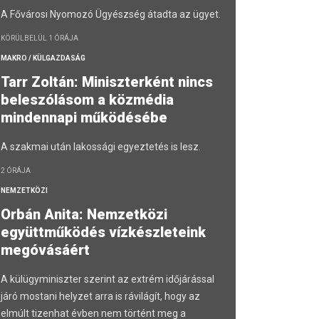
A Fővárosi Nyomozó Ügyészség átadta az ügyet.
KÖRÜLBELÜL 1 ÓRÁJA
MAKRO / KÜLGAZDASÁG
Tarr Zoltán: Miniszterként nincs
beleszólásom a közmédia
mindennapi működésébe
A szakmai után lakossági egyeztetés is lesz.
2 ÓRÁJA
NEMZETKÖZI
Orbán Anita: Nemzetközi
együttműködés vízkészleteink
megóvásáért
A külügyminiszter szerint az extrém időjárással
járó mostani helyzet arra is rávilágít, hogy az
elmúlt tizenhat évben nem történt meg a