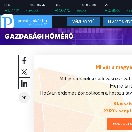
BUX
148 387.47
OTP
46 850.00
MOL
+1.24%
+2.07%
+0.69%
+1 824.00
+950.00
+32.
VÁMHÁBORÚ
KLASSZIS VID
GAZDASÁGI HŐMÉRŐ
Mi vár a magya
Mit jelentenek az adózási és sza
Merre tar
Hogyan érdemes gondolkodni a hosszú távú
2p
Klasszi
2026. szept
FOGLALJA