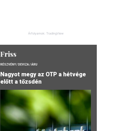
Árfolyamok: TradingView
Friss
RÉSZVÉNY / DEVIZA / ÁRU
Nagyot megy az OTP a hétvége
előtt a tőzsdén