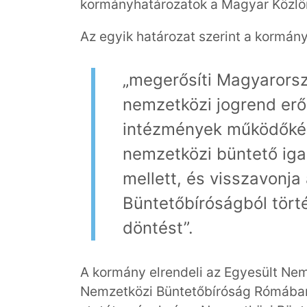
kormányhatározatok a Magyar Közl
Az egyik határozat szerint a kormán
„megerősíti Magyarorsz
nemzetközi jogrend erős
intézmények működőkép
nemzetközi büntető ig
mellett, és visszavonj
Büntetőbíróságból törté
döntést”.
A kormány elrendeli az Egyesült Nem
Nemzetközi Büntetőbíróság Rómában,