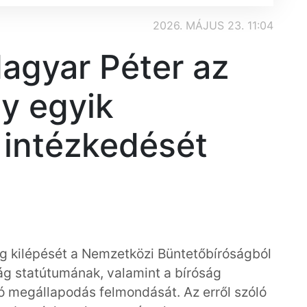
2026. MÁJUS 23. 11:04
agyar Péter az
y egyik
 intézkedését
 kilépését a Nemzetközi Büntetőbíróságból
ság statútumának, valamint a bíróság
ló megállapodás felmondását. Az erről szóló