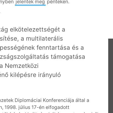
önyben
jelentek meg
pénteken.
y
ág elkötelezettségét a
ítése, a multilaterális
ességének fenntartása és a
azságszolgáltatás támogatása
a a Nemzetközi
nő kilépésre irányuló
zetek Diplomáciai Konferenciája által a
 1998. július 17-én elfogadott