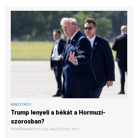
NEMZETKÖZI
Trump lenyeli a békát a Hormuzi-
szorosban?
PRIVÁTBANKÁR.HU | 2026. AUGUSZTUS 6. 08:21