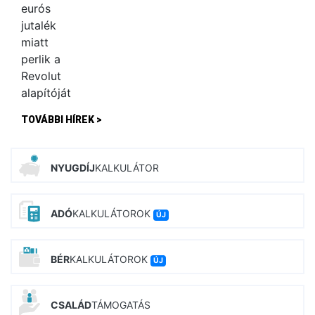
TOVÁBBI HÍREK >
NYUGDÍJ
KALKULÁTOR
ADÓ
KALKULÁTOROK
ÚJ
BÉR
KALKULÁTOROK
ÚJ
CSALÁD
TÁMOGATÁS