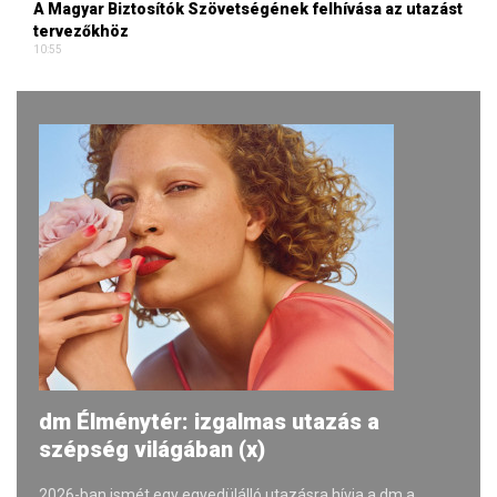
A Magyar Biztosítók Szövetségének felhívása az utazást
tervezőkhöz
10:55
dm Élménytér: izgalmas utazás a
szépség világában (x)
2026-ban ismét egy egyedülálló utazásra hívja a dm a