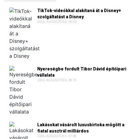
TikTok-videókkal alakítaná át a Disney+
szolgáltatást a Disney
2026. AUGUSZTUS 6. 09:30
Nyereségbe fordult Tibor Dávid építőipari
vállalata
2026. AUGUSZTUS 6. 08:19
Lakásokat vásárolt luxusbirtoka mögött a
fiatal ausztrál milliárdos
2026. AUGUSZTUS 5. 07:08