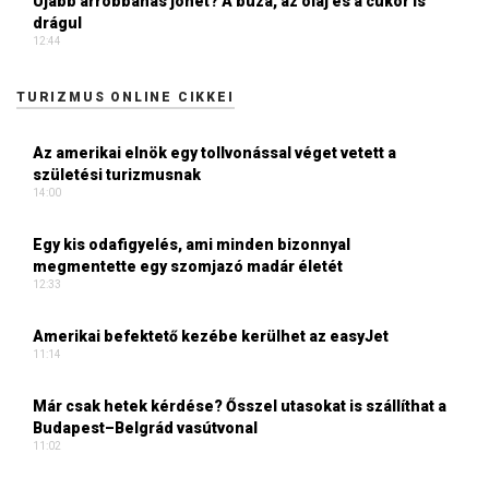
Újabb árrobbanás jöhet? A búza, az olaj és a cukor is
drágul
12:44
TURIZMUS ONLINE CIKKEI
Az amerikai elnök egy tollvonással véget vetett a
születési turizmusnak
14:00
Egy kis odafigyelés, ami minden bizonnyal
megmentette egy szomjazó madár életét
12:33
Amerikai befektető kezébe kerülhet az easyJet
11:14
Már csak hetek kérdése? Ősszel utasokat is szállíthat a
Budapest–Belgrád vasútvonal
11:02