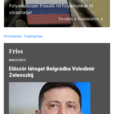
Folyamatosan frissülő hírfolyamunkat itt
olvashatja!
Tovább a mellékletre
Árfolyamok: TradingView
Friss
NEMZETKÖZI
Először látogat Belgrádba Volodimir
Zelenszkij