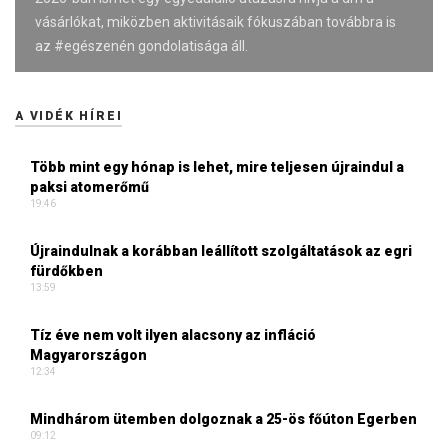
vásárlókat, miközben aktivitásaik fókuszában továbbra is
az #egészenén gondolatisága áll.
A VIDÉK HÍREI
Több mint egy hónap is lehet, mire teljesen újraindul a
paksi atomerőmű
19:46
Újraindulnak a korábban leállított szolgáltatások az egri
fürdőkben
13:59
Tíz éve nem volt ilyen alacsony az infláció
Magyarországon
12:34
Mindhárom ütemben dolgoznak a 25-ös főúton Egerben
09:12