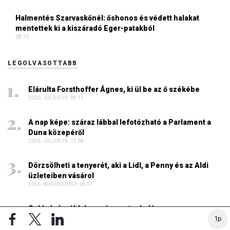
Halmentés Szarvaskőnél: őshonos és védett halakat
mentettek ki a kiszáradó Eger-patakból
08:10
LEGOLVASOTTABB
Elárulta Forsthoffer Ágnes, ki ül be az ő székébe
2026. JÚLIUS 19. 09:11
A nap képe: száraz lábbal lefotózható a Parlament a
Duna közepéről
2026. JÚLIUS 18. 11:38
Dörzsölheti a tenyerét, aki a Lidl, a Penny és az Aldi
üzleteiben vásárol
2026. AUGUSZTUS 3. 05:51
Sokkal olcsóbb lesz végre a tankolás
2026. AUGUSZTUS 5. 12:10
1p