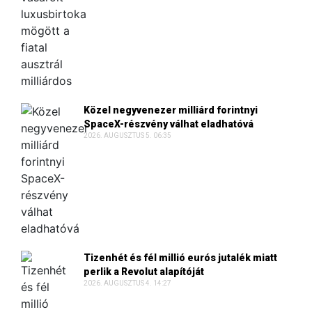
Közel negyvenezer milliárd forintnyi
SpaceX-részvény válhat eladhatóvá
2026. AUGUSZTUS 5. 06:35
Tizenhét és fél millió eurós jutalék miatt
perlik a Revolut alapítóját
2026. AUGUSZTUS 4. 14:27