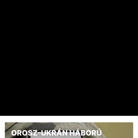
HAVI TOP
Elárulta Forsthoffer Ágnes, ki ül be az ő székébe
2026. JÚLIUS 19. 09:11
A nap képe: száraz lábbal lefotózható a Parlament a
Duna közepéről
2026. JÚLIUS 18. 11:38
Dörzsölheti a tenyerét, aki a Lidl, a Penny és az Aldi
üzleteiben vásárol
2026. AUGUSZTUS 3. 05:51
Sokkal olcsóbb lesz végre a tankolás
2026. AUGUSZTUS 5. 12:10
OROSZ-UKRÁN HÁBORÚ