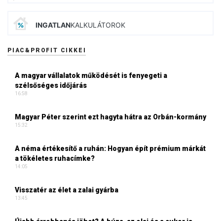
INGATLAN
KALKULÁTOROK
PIAC&PROFIT CIKKEI
A magyar vállalatok működését is fenyegeti a
szélsőséges időjárás
16:58
Magyar Péter szerint ezt hagyta hátra az Orbán-kormány
15:32
A néma értékesítő a ruhán: Hogyan épít prémium márkát
a tökéletes ruhacímke?
14:05
Visszatér az élet a zalai gyárba
13:45