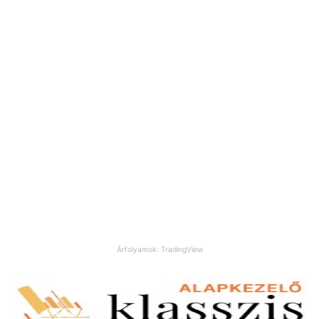
Árfolyamok: TradingView