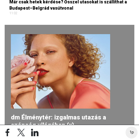
Már csak hetek kérdése? Ősszel utasokat is szállíthat a
Budapest–Belgrád vasútvonal
11:02
dm Élménytér: izgalmas utazás a
szépség világában (x)
1p
2026-ban ismét egy egyedülálló utazásra hívja a dm a