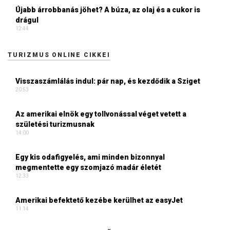
Újabb árrobbanás jöhet? A búza, az olaj és a cukor is
drágul
12:44
TURIZMUS ONLINE CIKKEI
Visszaszámlálás indul: pár nap, és kezdődik a Sziget
20:53
Az amerikai elnök egy tollvonással véget vetett a
születési turizmusnak
14:00
Egy kis odafigyelés, ami minden bizonnyal
megmentette egy szomjazó madár életét
12:33
Amerikai befektető kezébe kerülhet az easyJet
11:14