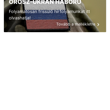
OROSZ-UKRÁN HÁBORÚ
Folyamatosan frissülő hírfolyamunkat itt
olvashatja!
Tovább a mellékletre