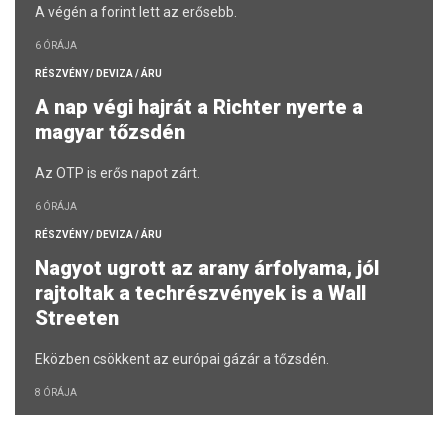
A végén a forint lett az erősebb.
6 ÓRÁJA
RÉSZVÉNY / DEVIZA / ÁRU
A nap végi hajrát a Richter nyerte a
magyar tőzsdén
Az OTP is erős napot zárt.
6 ÓRÁJA
RÉSZVÉNY / DEVIZA / ÁRU
Nagyot ugrott az arany árfolyama, jól
rajtoltak a techrészvények is a Wall
Streeten
Eközben csökkent az európai gázár a tőzsdén.
8 ÓRÁJA