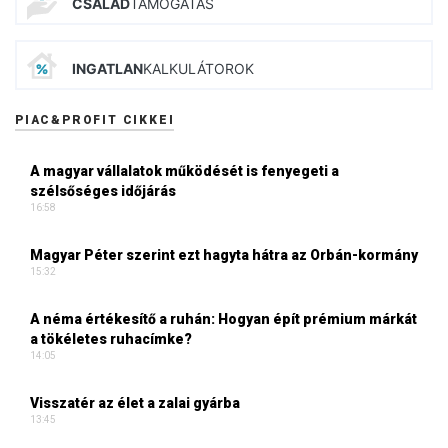
CSALÁD
TÁMOGATÁS
INGATLAN
KALKULÁTOROK
PIAC&PROFIT CIKKEI
A magyar vállalatok működését is fenyegeti a
szélsőséges időjárás
16:58
Magyar Péter szerint ezt hagyta hátra az Orbán-kormány
15:32
A néma értékesítő a ruhán: Hogyan épít prémium márkát
a tökéletes ruhacímke?
14:05
Visszatér az élet a zalai gyárba
13:45