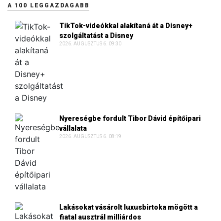
A 100 LEGGAZDAGABB
TikTok-videókkal alakítaná át a Disney+
szolgáltatást a Disney
2026. AUGUSZTUS 6. 09:30
Nyereségbe fordult Tibor Dávid építőipari
vállalata
2026. AUGUSZTUS 6. 08:19
Lakásokat vásárolt luxusbirtoka mögött a
fiatal ausztrál milliárdos