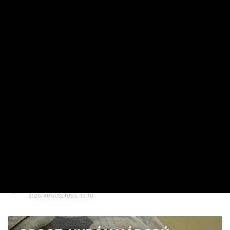
HAVI TOP
Elárulta Forsthoffer Ágnes, ki ül be az ő székébe
2026. JÚLIUS 19. 09:11
A nap képe: száraz lábbal lefotózható a Parlament a
Duna közepéről
2026. JÚLIUS 18. 11:38
Dörzsölheti a tenyerét, aki a Lidl, a Penny és az Aldi
üzleteiben vásárol
2026. AUGUSZTUS 3. 05:51
Sokkal olcsóbb lesz végre a tankolás
2026. AUGUSZTUS 5. 12:10