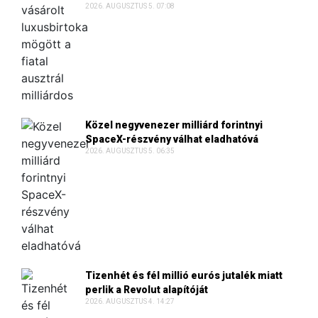
2026. AUGUSZTUS 5. 07:08
Közel negyvenezer milliárd forintnyi
SpaceX-részvény válhat eladhatóvá
2026. AUGUSZTUS 5. 06:35
Tizenhét és fél millió eurós jutalék miatt
perlik a Revolut alapítóját
2026. AUGUSZTUS 4. 14:27