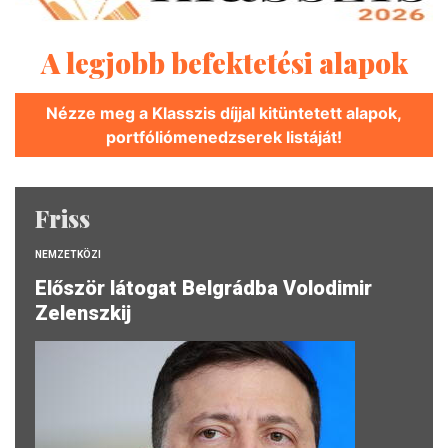
A legjobb befektetési alapok
Nézze meg a Klasszis díjjal kitüntetett alapok,
portfóliómenedzserek listáját!
Friss
NEMZETKÖZI
Először látogat Belgrádba Volodimir
Zelenszkij