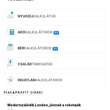
NYUGDÍJ
KALKULÁTOR
ADÓ
KALKULÁTOROK
ÚJ
BÉR
KALKULÁTOROK
ÚJ
CSALÁD
TÁMOGATÁS
INGATLAN
KALKULÁTOROK
PIAC&PROFIT CIKKEI
Modernizálódik London, jönnek a robotaxik
09:46