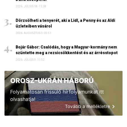
2026. JÚLIUS 18. 11:38
Dörzsölheti a tenyerét, aki a Lidl, a Penny és az Aldi
üzleteiben vásárol
2026. AUGUSZTUS 3. 05:51
Bojár Gábor: Csalódás, hogy a Magyar-kormány nem
szüntette meg a rezsicsökkentést és az árrésstopot
2026. JÚLIUS 9. 11:52
OROSZ-UKRÁN HÁBORÚ
Folyamatosan frissülő hírfolyamunkat itt
olvashatja!
Tovább a mellékletre