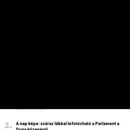
Sokkal olcsóbb lesz végre a tankolás
2026. AUGUSZTUS 5. 12:10
Energiaválság: nem akármi történt Pakson, Magyar
Péter a helyszínre tart – frissítve
2026. AUGUSZTUS 4. 08:19
Szinte minden spanyol határt áttörő migráns
visszament Marokkóba?
2026. AUGUSZTUS 1. 11:15
HAVI TOP
Elárulta Forsthoffer Ágnes, ki ül be az ő székébe
2026. JÚLIUS 19. 09:11
A nap képe: száraz lábbal lefotózható a Parlament a
Duna közepéről