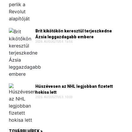
Brit kikötőkön keresztül terjeszkedne
Ázsia leggazdagabb embere
2026. AUGUSZTUS 4. 13:56
Húszévesen az NHL legjobban fizetett
hokisa lett
2026. AUGUSZTUS 3. 10:03
TOVÁBBI HÍREK >