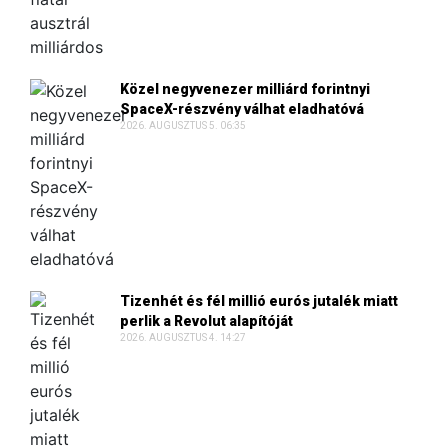
Közel negyvenezer milliárd forintnyi
SpaceX-részvény válhat eladhatóvá
2026. AUGUSZTUS 5. 06:35
Tizenhét és fél millió eurós jutalék miatt
perlik a Revolut alapítóját
2026. AUGUSZTUS 4. 14:27