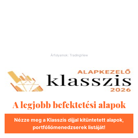
Árfolyamok: TradingView
A legjobb befektetési alapok
Nézze meg a Klasszis díjjal kitüntetett alapok,
portfóliómenedzserek listáját!