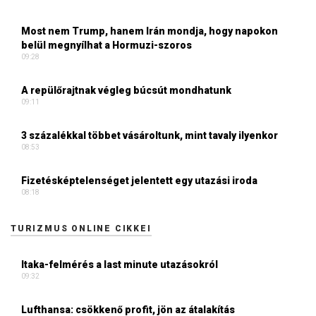
Most nem Trump, hanem Irán mondja, hogy napokon
belül megnyílhat a Hormuzi-szoros
09:28
A repülőrajtnak végleg búcsút mondhatunk
09:11
3 százalékkal többet vásároltunk, mint tavaly ilyenkor
08:53
Fizetésképtelenséget jelentett egy utazási iroda
08:18
TURIZMUS ONLINE CIKKEI
Itaka-felmérés a last minute utazásokról
09:32
Lufthansa: csökkenő profit, jön az átalakítás