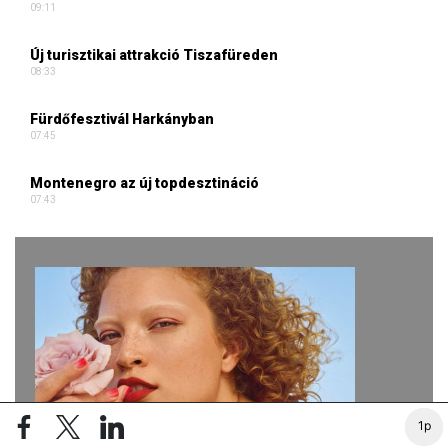
09:11
Új turisztikai attrakció Tiszafüreden
08:33
Fürdőfesztivál Harkányban
07:45
Montenegro az új topdesztináció
07:43
1p