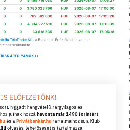
0
0
9 469 716 030
HUF
2026-08-07
17:06:27
0
0
3 780 328 766
HUF
2026-08-07
17:06:00
0
0
762 562 630
HUF
2026-08-07
17:05:28
0
0
4 334 227 510
HUF
2026-08-07
17:13:39
0
0
63 816 535
HUF
2026-08-07
17:05:18
tfolio TeleTrader Kft.
, a Budapesti Értéktőzsde hivatalos
biztosít számunkra.
FRISS ÁRFOLYAMOK >>
 IS ELŐFIZETŐNK!
ott, higgadt hangvételű, tárgyilagos és
hoz jutnak hozzá
havonta már 1490 forintért
.
.hu
és a
Privátbankár.hu
tartalmaihoz is, a Klub
üli
olvasási lehetőséget is tartalmazza.