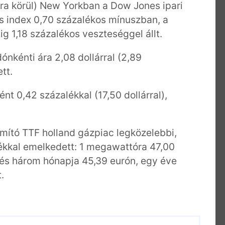
óra körül) New Yorkban a Dow Jones ipari
s index 0,70 százalékos mínuszban, a
g 1,18 százalékos veszteséggel állt.
dónkénti ára 2,08 dollárral (2,89
tt.
nt 0,42 százalékkal (17,50 dollárral),
mító TTF holland gázpiac legközelebbi,
ékkal emelkedett: 1 megawattóra 47,00
yzés három hónapja 45,39 eurón, egy éve
.