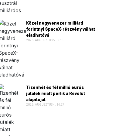
Közel negyvenezer milliárd
forintnyi SpaceX-részvény válhat
eladhatóvá
2026. AUGUSZTUS 5. 06:35
Tizenhét és fél millió eurós
jutalék miatt perlik a Revolut
alapítóját
2026. AUGUSZTUS 4. 14:27