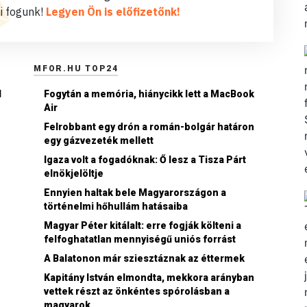
i fogunk!
Legyen Ön is előfizetőnk!
MFOR.HU TOP24
l
Fogytán a memória, hiánycikk lett a MacBook
Air
Felrobbant egy drón a román-bolgár határon
egy gázvezeték mellett
Igaza volt a fogadóknak: Ő lesz a Tisza Párt
elnökjelöltje
Ennyien haltak bele Magyarországon a
történelmi hőhullám hatásaiba
Magyar Péter kitálalt: erre fogják költeni a
felfoghatatlan mennyiségű uniós forrást
A Balatonon már sziesztáznak az éttermek
Kapitány István elmondta, mekkora arányban
vettek részt az önkéntes spórolásban a
magyarok