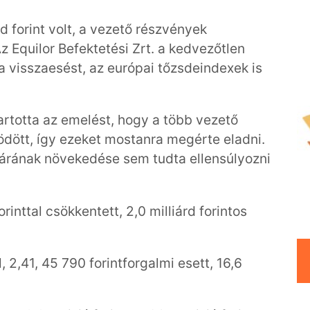
d forint volt, a vezető részvények
z Equilor Befektetési Zrt. a kedvezőtlen
 visszaesést, az európai tőzsdeindexek is
artotta az emelést, hogy a több vezető
ödött, így ezeket mostanra megérte eladni.
i árának növekedése sem tudta ellensúlyozni
orinttal csökkentett, 2,0 milliárd forintos
 2,41, 45 790 forintforgalmi esett, 16,6