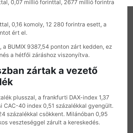
, 0,07 millió forinttal, 2677 millió forintra
tal, 0,16 komoly, 12 280 forintra esett, a
tot ért el.
, a BUMIX 9387,54 ponton zárt kedden, ez
és a hétfői záráshoz viszonyítva.
zban zártak a vezető
dék
lék plusszal, a frankfurti DAX-index 1,37
si CAC-40 index 0,51 százalékkal gyengült.
24 százalékkal csökkent. Milánóban 0,95
os veszteséggel zárult a kereskedés.