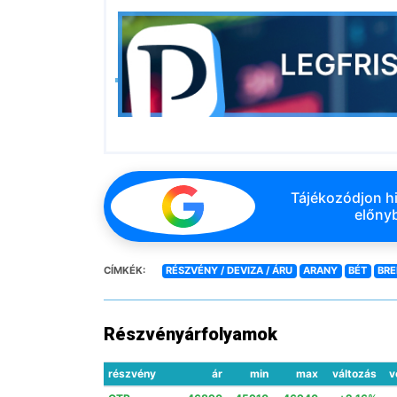
Tájékozódjon hi
előnyb
CÍMKÉK:
RÉSZVÉNY / DEVIZA / ÁRU
ARANY
BÉT
BRE
Részvényárfolyamok
részvény
ár
min
max
változás
v