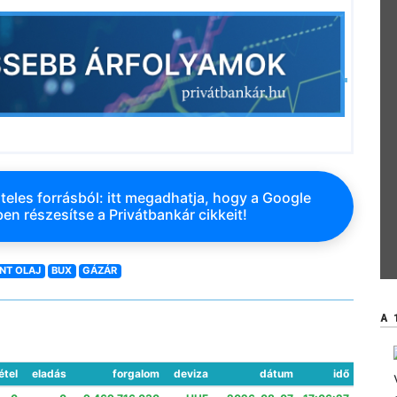
teles forrásból: itt megadhatja, hogy a Google
en részesítse a Privátbankár cikkeit!
NT OLAJ
BUX
GÁZÁR
A 
étel
eladás
forgalom
deviza
dátum
idő