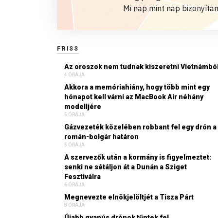
Mi nap mint nap bizonyítan
FRISS
Az oroszok nem tudnak kiszeretni Vietnámbó
4 ÓRÁJA
Akkora a memóriahiány, hogy több mint egy
hónapot kell várni az MacBook Air néhány
modelljére
5 ÓRÁJA
Gázvezeték közelében robbant fel egy drón a
román-bolgár határon
5 ÓRÁJA
A szervezők után a kormány is figyelmeztet:
senki ne sétáljon át a Dunán a Sziget
Fesztiválra
6 ÓRÁJA
Megnevezte elnökjelöltjét a Tisza Párt
8 ÓRÁJA
Újabb gyanús drónok tűntek fel