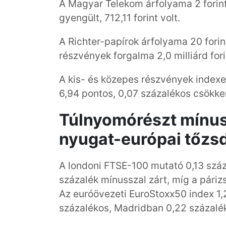
A Magyar Telekom árfolyama 2 forinttal
gyengült, 712,11 forint volt.
A Richter-papírok árfolyama 20 forint
részvények forgalma 2,0 milliárd forin
A kis- és közepes részvények indexe
6,94 pontos, 0,07 százalékos csökken
Túlnyomórészt mínus
nyugat-európai tőzs
A londoni FTSE-100 mutató 0,13 száza
százalék mínusszal zárt, míg a páriz
Az euróövezeti EuroStoxx50 index 1,
százalékos, Madridban 0,22 százalék