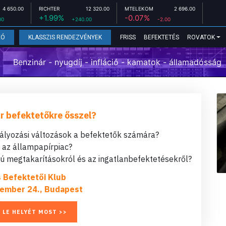
4 650.00
RICHTER
12 320.00
MTELEKOM
2 696.00
+1.99%
-0.07%
00
+240.00
-2.00
FRISS
BEFEKTETÉS
ROVATOK
EÓ
KLASSZIS RENDEZVÉNYEK
Benzinár - nyugdíj - infláció - kamatok - államadósság
r befektetőkre ősszel?
bályozási változások a befektetők számára?
t az állampapírpiac?
 megtakarításokról és az ingatlanbefektetésekről?
s Befektetői Klub
ember 24., Budapest
 LE HELYÉT MOST >>