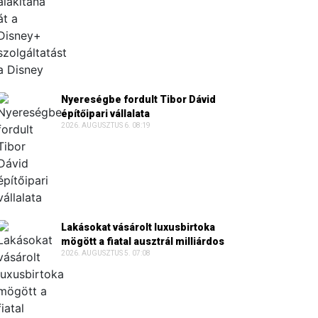
Nyereségbe fordult Tibor Dávid
építőipari vállalata
2026. AUGUSZTUS 6. 08:19
Lakásokat vásárolt luxusbirtoka
mögött a fiatal ausztrál milliárdos
2026. AUGUSZTUS 5. 07:08