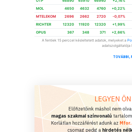
OTP
46890
45910
46940
+2,16%
MOL
4650
4632
4760
+0,22%
MTELEKOM
2696
2662
2720
-0,07%
RICHTER
12320
11920
12320
+1,99%
OPUS
367
348
371
+2,66%
A fentiek 15 perccel késleltetett adatok, melyeket a
Por
adatszolgáltatója 
TOVÁBBI, 
LEGYEN ÖN
Előfizetőink máshol nem olvas
magas szakmai színvonalú
tartalom
Korlátlan hozzáférést adunk az
Mfor
csomag pedig a
hirdetés nélk