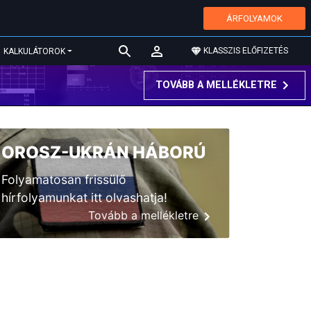
ÁRFOLYAMOK
KLASSZIS ELŐFIZETÉS
KALKULÁTOROK
TOVÁBB A MELLÉKLETRE
OROSZ-UKRÁN HÁBORÚ
Folyamatosan frissülő
hírfolyamunkat itt olvashatja!
Tovább a mellékletre