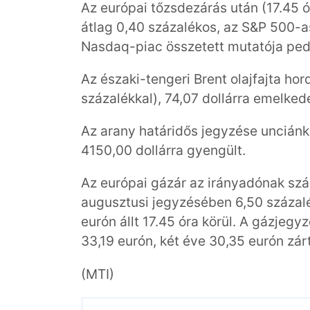
Az európai tőzsdezárás után (17.45 
átlag 0,40 százalékos, az S&P 500-a
Nasdaq-piac összetett mutatója pedi
Az északi-tengeri Brent olajfajta hor
százalékkal), 74,07 dollárra emelkede
Az arany határidős jegyzése unciánké
4150,00 dollárra gyengült.
Az európai gázár az irányadónak szá
augusztusi jegyzésében 6,50 százal
eurón állt 17.45 óra körül. A gázjeg
33,19 eurón, két éve 30,35 eurón zárt
(MTI)