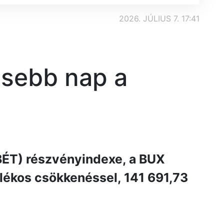
2026. JÚLIUS 7. 17:41
esebb nap a
BÉT) részvényindexe, a BUX
lékos csökkenéssel, 141 691,73