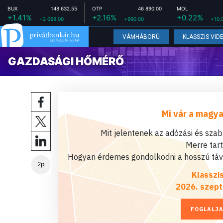
BUX
148 632.55
OTP
46 890.00
MOL
+1.41%
+2.16%
+0.22%
+2 069.00
+990.00
+10.
VÁMHÁBORÚ
KLASSZIS VID
GAZDASÁGI HŐMÉRŐ
Mi vár a magya
Mit jelentenek az adózási és sza
Merre tar
Hogyan érdemes gondolkodni a hosszú távú
2p
Klasszi
2026. szept
FOGLALJA