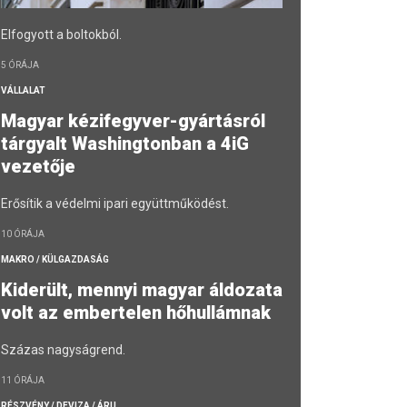
Elfogyott a boltokból.
5 ÓRÁJA
VÁLLALAT
Magyar kézifegyver-gyártásról
tárgyalt Washingtonban a 4iG
vezetője
Erősítik a védelmi ipari együttműködést.
10 ÓRÁJA
MAKRO / KÜLGAZDASÁG
Kiderült, mennyi magyar áldozata
volt az embertelen hőhullámnak
Százas nagyságrend.
11 ÓRÁJA
RÉSZVÉNY / DEVIZA / ÁRU