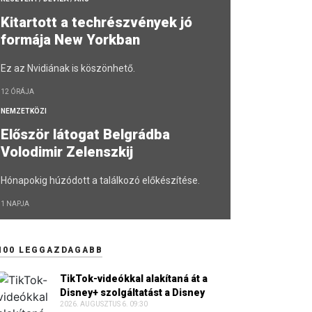
Kitartott a techrészvények jó
formája New Yorkban
Ez az Nvidiának is köszönhető.
12 ÓRÁJA
NEMZETKÖZI
Először látogat Belgrádba
Volodimir Zelenszkij
Hónapokig húzódott a találkozó előkészítése.
1 NAPJA
100 LEGGAZDAGABB
TikTok-videókkal alakítaná át a
Disney+ szolgáltatást a Disney
2026. AUGUSZTUS 6. 09:30