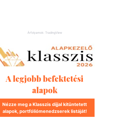
Árfolyamok: TradingView
A legjobb befektetési
alapok
Nézze meg a Klasszis díjjal kitüntetett
alapok, portfóliómenedzserek listáját!