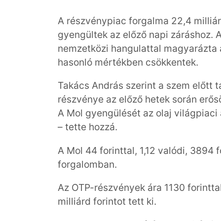
A részvénypiac forgalma 22,4 milliár
gyengültek az előző napi záráshoz. A
nemzetközi hangulattal magyarázta a
hasonló mértékben csökkentek.
Takács András szerint a szem előtt t
részvénye az előző hetek során erős
A Mol gyengülését az olaj világpiac
– tette hozzá.
A Mol 44 forinttal, 1,12 valódi, 3894 f
forgalomban.
Az OTP-részvények ára 1130 forinttal,
milliárd forintot tett ki.