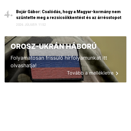
Bojár Gábor: Csalódás, hogy a Magyar-kormány nem
szüntette meg a rezsicsökkentést és az árrésstopot
2026. JÚLIUS 9. 11:52
OROSZ-UKRÁN HÁBORÚ
Folyamatosan frissülő hírfolyamunkat itt
olvashatja!
Tovább a mellékletre