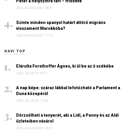
Péter a helyszínre tart – frissítve
2026. AUGUSZTUS 4. 08:19
Szinte minden spanyol határt áttörő migráns
visszament Marokkóba?
2026. AUGUSZTUS 1. 11:15
HAVI TOP
Elárulta Forsthoffer Ágnes, ki ül be az ő székébe
2026. JÚLIUS 19. 09:11
A nap képe: száraz lábbal lefotózható a Parlament a
Duna közepéről
2026. JÚLIUS 18. 11:38
Dörzsölheti a tenyerét, aki a Lidl, a Penny és az Aldi
üzleteiben vásárol
2026. AUGUSZTUS 3. 05:51