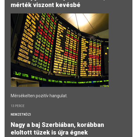
mérték viszont kevésbé
Mérsékelten pozitív hangulat.
13 PERCE
NEMZETKÖZI
Nagy a baj Szerbiában, korábban
eloltott tüzek is újra égnek