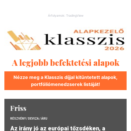
Árfolyamok: TradingView
A legjobb befektetési alapok
Nézze meg a Klasszis díjjal kitüntetett alapok,
portfóliómenedzserek listáját!
Friss
RÉSZVÉNY / DEVIZA / ÁRU
Az irány jó az európai tőzsdéken, a