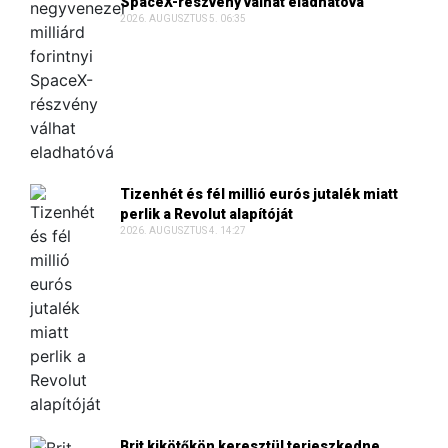
SpaceX-részvény válhat eladhatóvá
2026. AUGUSZTUS 5. 06:35
Tizenhét és fél millió eurós jutalék miatt
perlik a Revolut alapítóját
2026. AUGUSZTUS 4. 14:27
Brit kikötőkön keresztül terjeszkedne