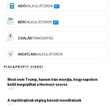
ADÓ
KALKULÁTOROK
ÚJ
BÉR
KALKULÁTOROK
ÚJ
CSALÁD
TÁMOGATÁS
INGATLAN
KALKULÁTOROK
PIAC&PROFIT CIKKEI
Most nem Trump, hanem Irán mondja, hogy napokon
belül megnyílhat a Hormuzi-szoros
09:28
A repülőrajtnak végleg búcsút mondhatunk
09:11