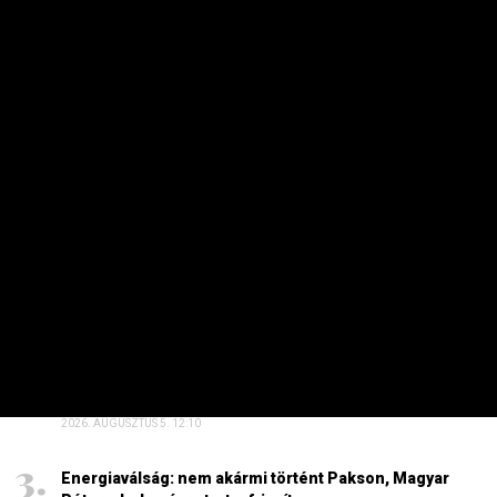
Kiderült, hogy indult a kereskedés a
pesti tőzsdén
PRIVÁTBANKÁR.HU | 2026. AUGUSZTUS 5. 09:21
A keddi záró értékéhez képest alig változott.
HETI TOP
Dörzsölheti a tenyerét, aki a Lidl, a Penny és az Aldi
üzleteiben vásárol
2026. AUGUSZTUS 3. 05:51
Sokkal olcsóbb lesz végre a tankolás
2026. AUGUSZTUS 5. 12:10
Energiaválság: nem akármi történt Pakson, Magyar