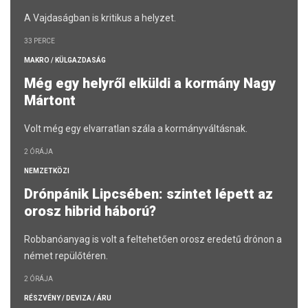
A Vajdaságban is kritikus a helyzet.
33 PERCE
MAKRO / KÜLGAZDASÁG
Még egy helyről elküldi a kormány Nagy
Mártont
Volt még egy elvarratlan szála a kormányváltásnak.
2 ÓRÁJA
NEMZETKÖZI
Drónpánik Lipcsében: szintet lépett az
orosz hibrid háború?
Robbanóanyag is volt a feltehetően orosz eredetű drónon a
német repülőtéren.
2 ÓRÁJA
RÉSZVÉNY / DEVIZA / ÁRU