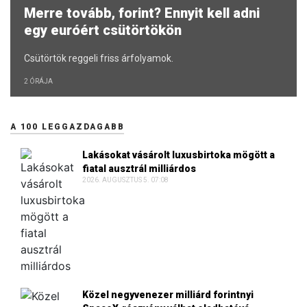
Merre tovább, forint? Ennyit kell adni
egy euróért csütörtökön
Csütörtök reggeli friss árfolyamok.
2 ÓRÁJA
A 100 LEGGAZDAGABB
Lakásokat vásárolt luxusbirtoka mögött a
fiatal ausztrál milliárdos
2026. AUGUSZTUS 5. 07:08
Közel negyvenezer milliárd forintnyi