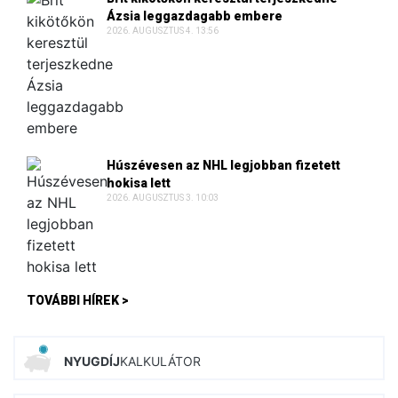
Ázsia leggazdagabb embere
2026. AUGUSZTUS 4. 13:56
Húszévesen az NHL legjobban fizetett
hokisa lett
2026. AUGUSZTUS 3. 10:03
TOVÁBBI HÍREK >
NYUGDÍJ
KALKULÁTOR