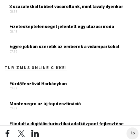
3 százalékkal többet vásároltunk, mint tavaly ilyenkor
08:53
Fizetésképtelenséget jelentett egy utazási iroda
08:18
Egyre jobban szeretik az emberek a vidámparkokat
07:59
TURIZMUS ONLINE CIKKEI
Fürdőfesztivál Harkányban
07:45
Montenegro az új topdesztináció
07:43
Elindult a digitális turisztikai adatközpont fejlesztése
06:36
1p