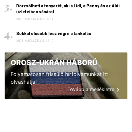
Dörzsölheti a tenyerét, aki a Lidl, a Penny és az Aldi
üzleteiben vásárol
2026. AUGUSZTUS 3. 05:51
Sokkal olcsóbb lesz végre a tankolás
2026. AUGUSZTUS 5. 12:10
OROSZ-UKRÁN HÁBORÚ
Folyamatosan frissülő hírfolyamunkat itt
olvashatja!
Tovább a mellékletre