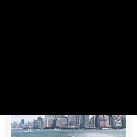
Váratlanul nagyot gyengült a forint
PRIVÁTBANKÁR.HU | 2026. AUGUSZTUS 7. 07:35
Gyengült péntek reggelre a forint árfolyama a főbb
devizákkal szemben az előző délutáni jegyzéséhez képest
a nemzetközi devizakereskedelemben.