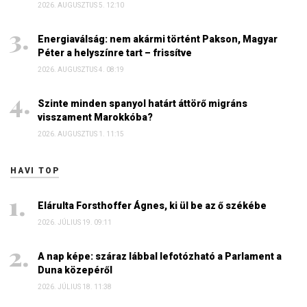
2026. AUGUSZTUS 5. 12:10
Energiaválság: nem akármi történt Pakson, Magyar
Péter a helyszínre tart – frissítve
2026. AUGUSZTUS 4. 08:19
Szinte minden spanyol határt áttörő migráns
visszament Marokkóba?
2026. AUGUSZTUS 1. 11:15
HAVI TOP
Elárulta Forsthoffer Ágnes, ki ül be az ő székébe
2026. JÚLIUS 19. 09:11
A nap képe: száraz lábbal lefotózható a Parlament a
Duna közepéről
2026. JÚLIUS 18. 11:38