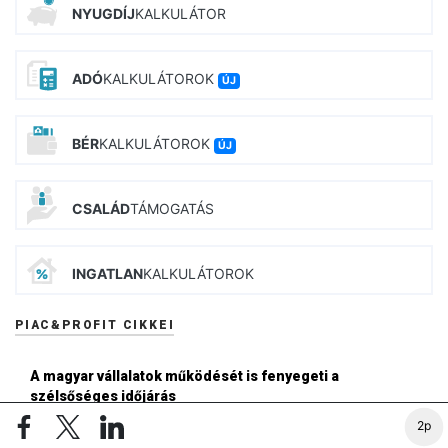
NYUGDÍJ
KALKULÁTOR
ADÓ
KALKULÁTOROK
ÚJ
BÉR
KALKULÁTOROK
ÚJ
CSALÁD
TÁMOGATÁS
INGATLAN
KALKULÁTOROK
PIAC&PROFIT CIKKEI
A magyar vállalatok működését is fenyegeti a
szélsőséges időjárás
16:58
2p