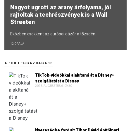
Nagyot ugrott az arany árfolyama, jól
rajtoltak a techrészvények is a Wall
Streeten
Eközben csökkent az európai gázár a tőzsdén.
12 ÓRÁJA
A 100 LEGGAZDAGABB
TikTok-videókkal alakítaná át a Disney+
szolgáltatást a Disney
2026. AUGUSZTUS 6. 09:30
Nyereségbe fordult Tibor Dávid építőipari