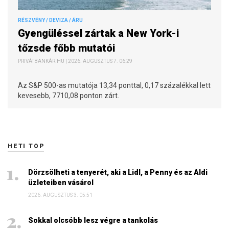
RÉSZVÉNY / DEVIZA / ÁRU
Gyengüléssel zártak a New York-i
tőzsde főbb mutatói
PRIVÁTBANKÁR.HU | 2026. AUGUSZTUS 7. 06:29
Az S&P 500-as mutatója 13,34 ponttal, 0,17 százalékkal lett
kevesebb, 7710,08 ponton zárt.
HETI TOP
Dörzsölheti a tenyerét, aki a Lidl, a Penny és az Aldi
üzleteiben vásárol
2026. AUGUSZTUS 3. 05:51
Sokkal olcsóbb lesz végre a tankolás