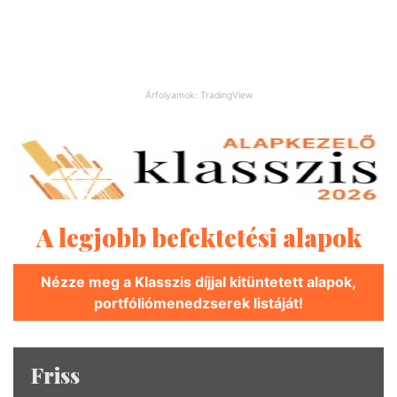
Árfolyamok: TradingView
A legjobb befektetési alapok
Nézze meg a Klasszis díjjal kitüntetett alapok,
portfóliómenedzserek listáját!
Friss