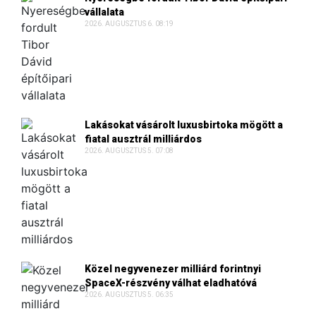
vállalata
2026. AUGUSZTUS 6. 08:19
Lakásokat vásárolt luxusbirtoka mögött a
fiatal ausztrál milliárdos
2026. AUGUSZTUS 5. 07:08
Közel negyvenezer milliárd forintnyi
SpaceX-részvény válhat eladhatóvá
2026. AUGUSZTUS 5. 06:35