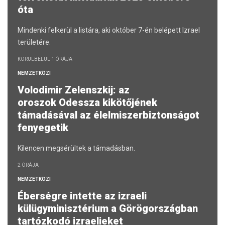
óta
Mindenki felkerül a listára, aki október 7-én belépett Izrael
területére.
KÖRÜLBELÜL 1 ÓRÁJA
NEMZETKÖZI
Volodimir Zelenszkij: az
oroszok Odessza kikötőjének
támadásával az élelmiszerbiztonságot
fenyegetik
Kilencen megsérültek a támadásban.
2 ÓRÁJA
NEMZETKÖZI
Éberségre intette az izraeli
külügyminisztérium a Görögországban
tartózkodó izraelieket