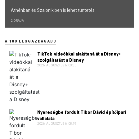
Athénban és Szalonikiben is lehet tüntetés.
2 ÓRÁJA
A 100 LEGGAZDAGABB
TikTok-videókkal alakítaná át a Disney+
szolgáltatást a Disney
2026. AUGUSZTUS 6. 09:30
Nyereségbe fordult Tibor Dávid építőipari
vállalata
2026. AUGUSZTUS 6. 08:19