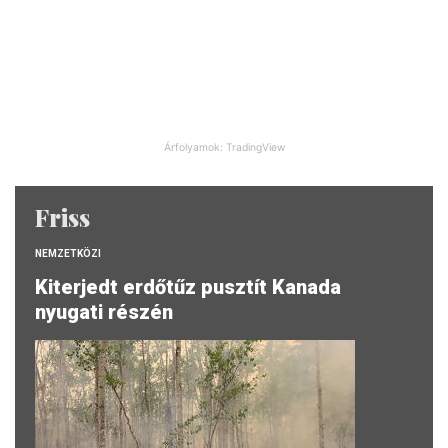
Árfolyamok: TradingView
Friss
NEMZETKÖZI
Kiterjedt erdőtűz pusztít Kanada
nyugati részén