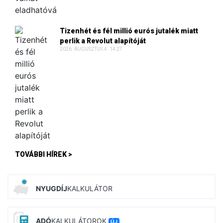
Tizenhét és fél millió eurós jutalék miatt
perlik a Revolut alapítóját
2026. AUGUSZTUS 4. 14:27
TOVÁBBI HÍREK >
NYUGDÍJ
KALKULÁTOR
ADÓ
KALKULÁTOROK
ÚJ