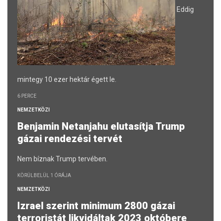
Eddig
mintegy 10 ezer hektár égett le.
6 PERCE
NEMZETKÖZI
Benjamin Netanjahu elutasítja Trump
gázai rendezési tervét
Nem bíznak Trump tervében.
KÖRÜLBELÜL 1 ÓRÁJA
NEMZETKÖZI
Izrael szerint minimum 2800 gázai
terroristát likvidáltak 2023 októbere