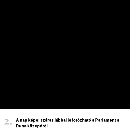
Sokkal olcsóbb lesz végre a tankolás
2026. AUGUSZTUS 5. 12:10
Energiaválság: nem akármi történt Pakson, Magyar
Péter a helyszínre tart – frissítve
2026. AUGUSZTUS 4. 08:19
Ennyire kell mélyre fúrni, hogy ivóvizes kút legyen a
kertben
2026. AUGUSZTUS 7. 19:07
HAVI TOP
Elárulta Forsthoffer Ágnes, ki ül be az ő székébe
2026. JÚLIUS 19. 09:11
A nap képe: száraz lábbal lefotózható a Parlament a
Duna közepéről