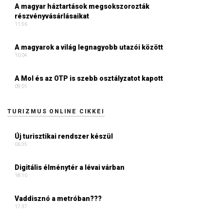
A magyar háztartások megsokszorozták
részvényvásárlásaikat
11:56
A magyarok a világ legnagyobb utazói között
10:04
A Mol és az OTP is szebb osztályzatot kapott
09:01
TURIZMUS ONLINE CIKKEI
Új turisztikai rendszer készül
06:35
Digitális élménytér a lévai várban
18:10
Vaddisznó a metróban???
17:37