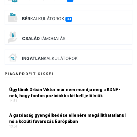
BÉR
KALKULÁTOROK
ÚJ
CSALÁD
TÁMOGATÁS
INGATLAN
KALKULÁTOROK
PIAC&PROFIT CIKKEI
Úgy tűnik Orbán Viktor már nem mondja meg a KDNP-
nek, hogy fontos pozíciókba kit kell jelölniük
14:51
A gazdaság gyengélkedése ellenére megállíthatatlanul
nő a közúti fuvarozás Európában
13:04