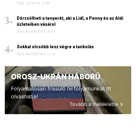
2026. JÚLIUS 18. 11:38
Dörzsölheti a tenyerét, aki a Lidl, a Penny és az Aldi
üzleteiben vásárol
2026. AUGUSZTUS 3. 05:51
Sokkal olcsóbb lesz végre a tankolás
2026. AUGUSZTUS 5. 12:10
OROSZ-UKRÁN HÁBORÚ
Folyamatosan frissülő hírfolyamunkat itt
olvashatja!
Tovább a mellékletre