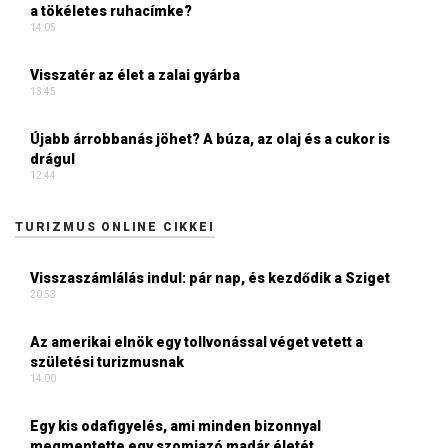
a tökéletes ruhacímke?
14:05
Visszatér az élet a zalai gyárba
13:45
Újabb árrobbanás jöhet? A búza, az olaj és a cukor is
drágul
12:44
TURIZMUS ONLINE CIKKEI
Visszaszámlálás indul: pár nap, és kezdődik a Sziget
20:53
Az amerikai elnök egy tollvonással véget vetett a
születési turizmusnak
14:00
Egy kis odafigyelés, ami minden bizonnyal
megmentette egy szomjazó madár életét