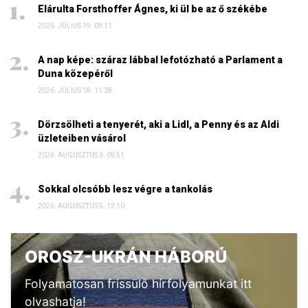
Elárulta Forsthoffer Ágnes, ki ül be az ő székébe
2026. JÚLIUS 19. 09:11
A nap képe: száraz lábbal lefotózható a Parlament a
Duna közepéről
2026. JÚLIUS 18. 11:38
Dörzsölheti a tenyerét, aki a Lidl, a Penny és az Aldi
üzleteiben vásárol
2026. AUGUSZTUS 3. 05:51
Sokkal olcsóbb lesz végre a tankolás
2026. AUGUSZTUS 5. 12:10
OROSZ-UKRÁN HÁBORÚ
Folyamatosan frissülő hírfolyamunkat itt
olvashatja!