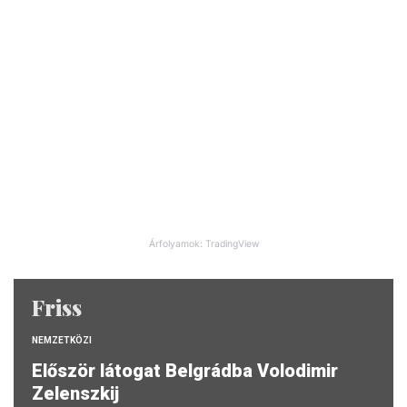
Árfolyamok: TradingView
Friss
NEMZETKÖZI
Először látogat Belgrádba Volodimir
Zelenszkij