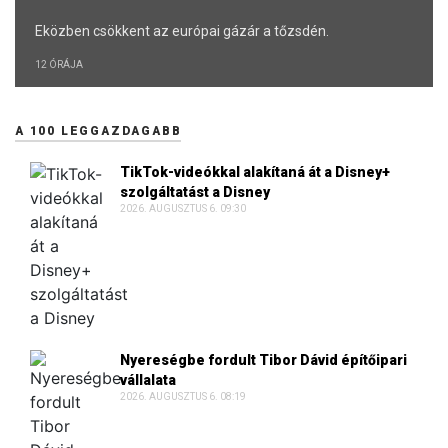
Eközben csökkent az európai gázár a tőzsdén.
12 ÓRÁJA
A 100 LEGGAZDAGABB
TikTok-videókkal alakítaná át a Disney+
szolgáltatást a Disney
2026. AUGUSZTUS 6. 09:30
Nyereségbe fordult Tibor Dávid építőipari
vállalata
2026. AUGUSZTUS 6. 08:19