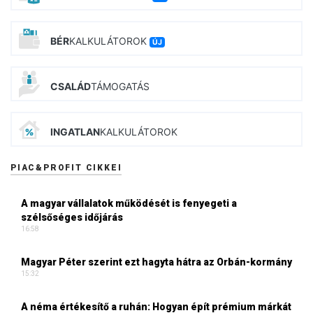
BÉR
KALKULÁTOROK
ÚJ
CSALÁD
TÁMOGATÁS
INGATLAN
KALKULÁTOROK
PIAC&PROFIT CIKKEI
A magyar vállalatok működését is fenyegeti a
szélsőséges időjárás
16:58
Magyar Péter szerint ezt hagyta hátra az Orbán-kormány
15:32
A néma értékesítő a ruhán: Hogyan épít prémium márkát