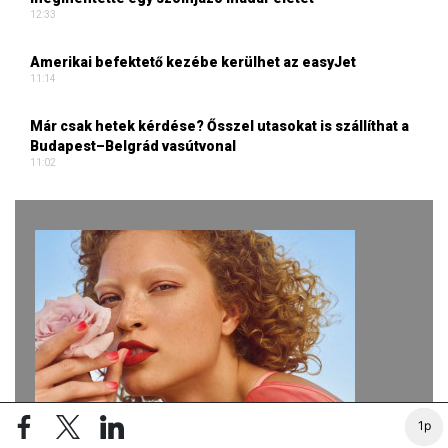
12:33
Amerikai befektető kezébe kerülhet az easyJet
11:14
Már csak hetek kérdése? Ősszel utasokat is szállíthat a
Budapest–Belgrád vasútvonal
11:02
1p