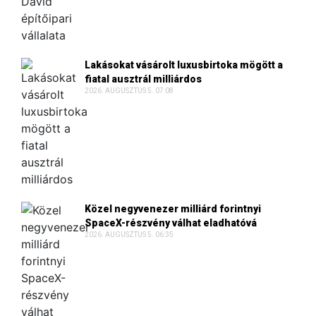
Lakásokat vásárolt luxusbirtoka mögött a
fiatal ausztrál milliárdos
2026. AUGUSZTUS 5. 07:08
Közel negyvenezer milliárd forintnyi
SpaceX-részvény válhat eladhatóvá
2026. AUGUSZTUS 5. 06:35