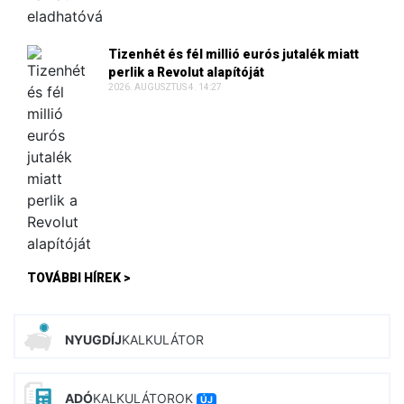
Tizenhét és fél millió eurós jutalék miatt
perlik a Revolut alapítóját
2026. AUGUSZTUS 4. 14:27
TOVÁBBI HÍREK >
NYUGDÍJ
KALKULÁTOR
ADÓ
KALKULÁTOROK
ÚJ