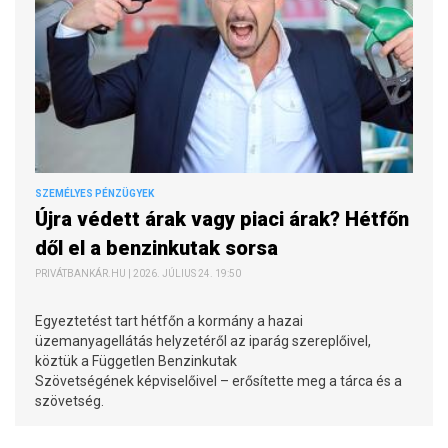
SZEMÉLYES PÉNZÜGYEK
Újra védett árak vagy piaci árak? Hétfőn
dől el a benzinkutak sorsa
PRIVÁTBANKÁR.HU | 2026. JÚLIUS 24. 19:50
Egyeztetést tart hétfőn a kormány a hazai
üzemanyagellátás helyzetéről az iparág szereplőivel,
köztük a Független Benzinkutak
Szövetségének képviselőivel – erősítette meg a tárca és a
szövetség.