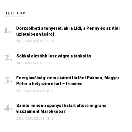
HETI TOP
Dörzsölheti a tenyerét, aki a Lidl, a Penny és az Aldi
üzleteiben vásárol
2026. AUGUSZTUS 3. 05:51
Sokkal olcsóbb lesz végre a tankolás
2026. AUGUSZTUS 5. 12:10
Energiaválság: nem akármi történt Pakson, Magyar
Péter a helyszínre tart – frissítve
2026. AUGUSZTUS 4. 08:19
Szinte minden spanyol határt áttörő migráns
visszament Marokkóba?
2026. AUGUSZTUS 1. 11:15