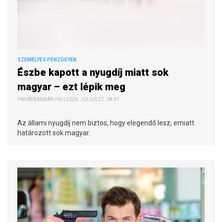
SZEMÉLYES PÉNZÜGYEK
Észbe kapott a nyugdíj miatt sok
magyar – ezt lépik meg
PRIVÁTBANKÁR.HU | 2026. JÚLIUS 27. 08:47
Az állami nyugdíj nem biztos, hogy elegendő lesz, emiatt
határozott sok magyar.