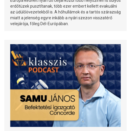
Európa kedvelt nyári úti céljai közül több helyszínen is súlyos
erdőtüzek pusztítanak, több ezer embert kellett evakuálni
az üdülőövezetekből is. A hőhullámok és a tartós szárazság
miatt a jelenség egyre inkább a nyári szezon visszatérő
velejárója, főleg Dél-Európában.