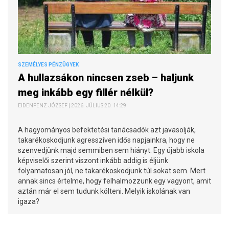
SZEMÉLYES PÉNZÜGYEK
A hullazsákon nincsen zseb – haljunk
meg inkább egy fillér nélkül?
EIDENPENZ JÓZSEF | 2026. JÚLIUS 20. 14:29
A hagyományos befektetési tanácsadók azt javasolják,
takarékoskodjunk agresszíven idős napjainkra, hogy ne
szenvedjünk majd semmiben sem hiányt. Egy újabb iskola
képviselői szerint viszont inkább addig is éljünk
folyamatosan jól, ne takarékoskodjunk túl sokat sem. Mert
annak sincs értelme, hogy felhalmozzunk egy vagyont, amit
aztán már el sem tudunk költeni. Melyik iskolának van
igaza?