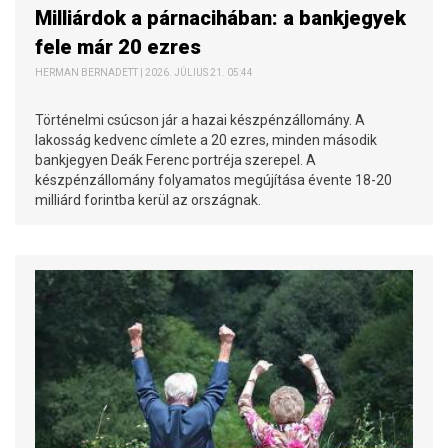
Milliárdok a párnacihában: a bankjegyek
fele már 20 ezres
HERMAN BERNADETT | 2026. JÚLIUS 21. 05:44
Történelmi csúcson jár a hazai készpénzállomány. A
lakosság kedvenc címlete a 20 ezres, minden második
bankjegyen Deák Ferenc portréja szerepel. A
készpénzállomány folyamatos megújítása évente 18-20
milliárd forintba kerül az országnak.