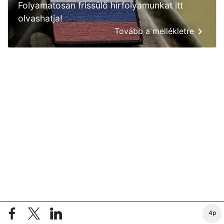
Folyamatosan frissülő hírfolyamunkat itt
olvashatja!
Tovább a mellékletre
4p