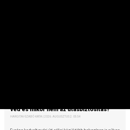
SZEMÉLYES PÉNZÜGYEK
Erdőtűz a nyaralás közelében: mikor
véd és mikor nem az utasbiztosítás?
HARGITAI-SZABÓ KATA | 2026. AUGUSZTUS 2. 05:54