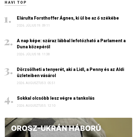
HAVI TOP
Elárulta Forsthoffer Ágnes, ki ül be az ő székébe
2026. JÚLIUS 19. 09:11
A nap képe: száraz lábbal lefotózható a Parlament a
Duna közepéről
2026. JÚLIUS 18. 11:38
Dörzsölheti a tenyerét, aki a Lidl, a Penny és az Aldi
üzleteiben vásárol
2026. AUGUSZTUS 3. 05:51
Sokkal olcsóbb lesz végre a tankolás
2026. AUGUSZTUS 5. 12:10
OROSZ-UKRÁN HÁBORÚ