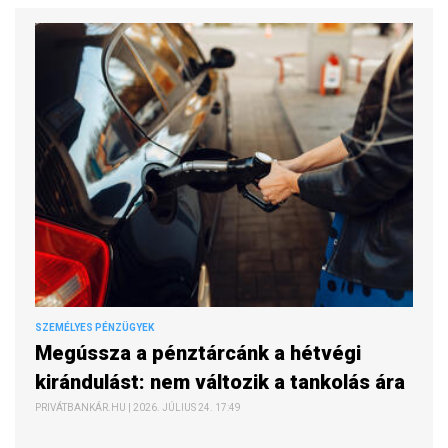
SZEMÉLYES PÉNZÜGYEK
Megússza a pénztárcánk a hétvégi
kirándulást: nem változik a tankolás ára
PRIVÁTBANKÁR.HU | 2026. JÚLIUS 24. 17:49