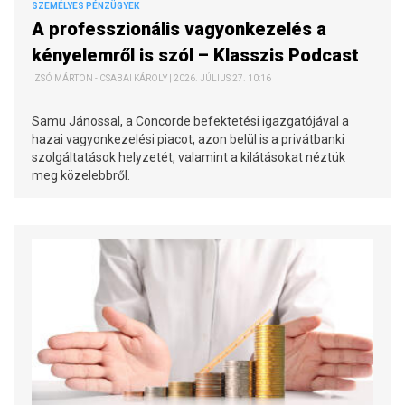
SZEMÉLYES PÉNZÜGYEK
A professzionális vagyonkezelés a
kényelemről is szól – Klasszis Podcast
IZSÓ MÁRTON - CSABAI KÁROLY | 2026. JÚLIUS 27. 10:16
Samu Jánossal, a Concorde befektetési igazgatójával a
hazai vagyonkezelési piacot, azon belül is a privátbanki
szolgáltatások helyzetét, valamint a kilátásokat néztük
meg közelebbről.