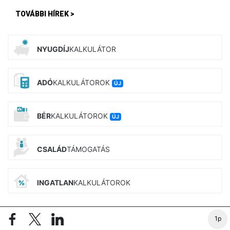
TOVÁBBI HÍREK >
NYUGDÍJ
KALKULÁTOR
ADÓ
KALKULÁTOROK
ÚJ
BÉR
KALKULÁTOROK
ÚJ
CSALÁD
TÁMOGATÁS
INGATLAN
KALKULÁTOROK
PIAC&PROFIT CIKKEI
1p