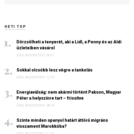
HETI TOP
Dörzsölheti a tenyerét, aki a Lidl, a Penny és az Aldi
üzleteiben vásárol
2026. AUGUSZTUS 3. 05:51
Sokkal olcsóbb lesz végre a tankolás
2026. AUGUSZTUS 5. 12:10
Energiaválság: nem akármi történt Pakson, Magyar
Péter a helyszínre tart – frissítve
2026. AUGUSZTUS 4. 08:19
Szinte minden spanyol határt áttörő migráns
visszament Marokkóba?
2026. AUGUSZTUS 1. 11:15