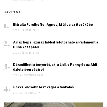
HAVI TOP
Elárulta Forsthoffer Ágnes, ki ül be az ő székébe
2026. JÚLIUS 19. 09:11
A nap képe: száraz lábbal lefotózható a Parlament a
Duna közepéről
2026. JÚLIUS 18. 11:38
Dörzsölheti a tenyerét, aki a Lidl, a Penny és az Aldi
üzleteiben vásárol
2026. AUGUSZTUS 3. 05:51
Sokkal olcsóbb lesz végre a tankolás
2026. AUGUSZTUS 5. 12:10