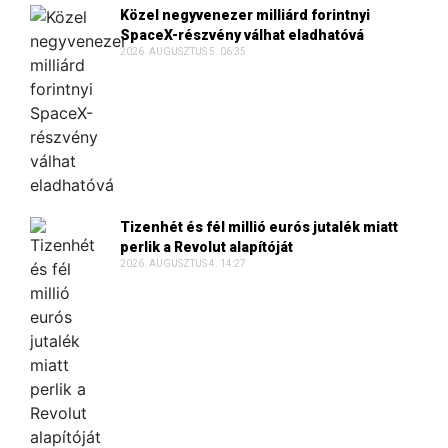
Közel negyvenezer milliárd forintnyi
SpaceX-részvény válhat eladhatóvá
2026. AUGUSZTUS 5. 06:35
Tizenhét és fél millió eurós jutalék miatt
perlik a Revolut alapítóját
2026. AUGUSZTUS 4. 14:27