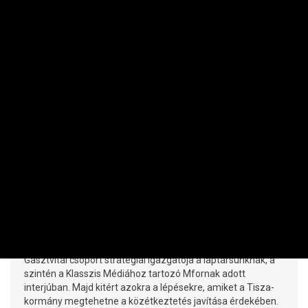
VÁLLALAT
550 forint egy napi étkezés? Ettől
javulhatna a helyzet a kórházakban és a
menzákon
IMRE LŐRINC | 2026. JÚLIUS 30. 09:13
Még mindig vannak olyan kórházak Magyarországon, ahol
2012 óta 550 forintból oldják meg egy beteg négy
étkezésből álló napi élelmezését. Ezen sürgősen
változtatni kellene – erről beszélt Czirbesz Gergely, a
Gasztvitál csoport stratégiai igazgatója a laptársunknak, a
szintén a Klasszis Médiához tartozó Mfornak adott
interjúban. Majd kitért azokra a lépésekre, amiket a Tisza-
kormány megtehetne a közétkeztetés javítása érdekében.