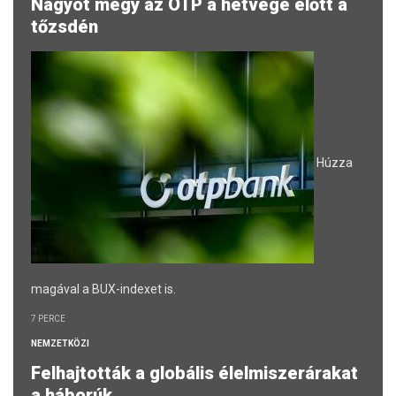
Nagyot megy az OTP a hétvége előtt a
tőzsdén
Húzza
magával a BUX-indexet is.
7 PERCE
NEMZETKÖZI
Felhajtották a globális élelmiszerárakat
a háborúk