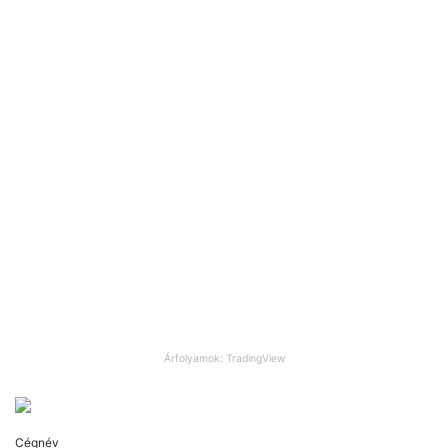
Árfolyamok: TradingView
Cégnév