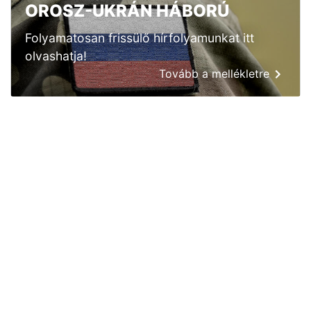
OROSZ-UKRÁN HÁBORÚ
Folyamatosan frissülő hírfolyamunkat itt
olvashatja!
Tovább a mellékletre