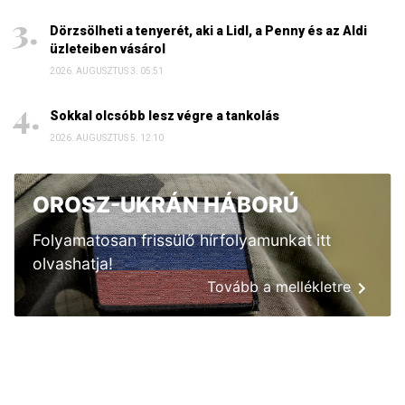
Dörzsölheti a tenyerét, aki a Lidl, a Penny és az Aldi
üzleteiben vásárol
2026. AUGUSZTUS 3. 05:51
Sokkal olcsóbb lesz végre a tankolás
2026. AUGUSZTUS 5. 12:10
OROSZ-UKRÁN HÁBORÚ
Folyamatosan frissülő hírfolyamunkat itt
olvashatja!
Tovább a mellékletre