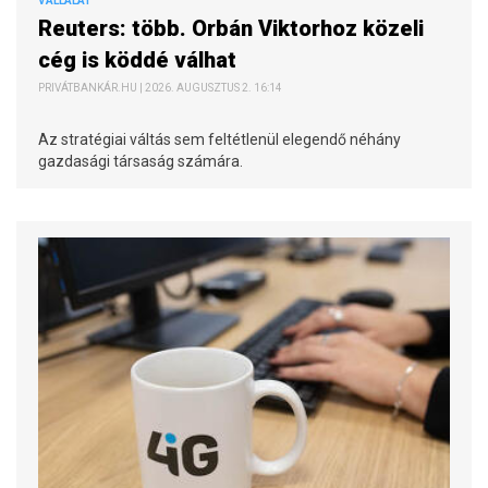
VÁLLALAT
Reuters: több. Orbán Viktorhoz közeli
cég is köddé válhat
PRIVÁTBANKÁR.HU | 2026. AUGUSZTUS 2. 16:14
Az stratégiai váltás sem feltétlenül elegendő néhány
gazdasági társaság számára.