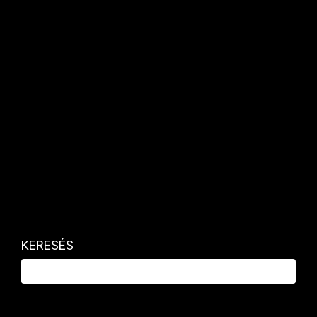
tonna fölötti gépjárműkölcsönzés, de emellett
egyéb tevékenységek sorát is bejegyeztették.
Többek között a cég
Kapcsolódó cikk
KERESÉS