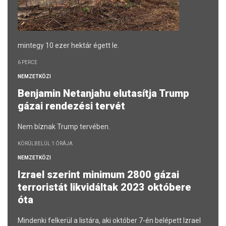
mintegy 10 ezer hektár égett le.
6 PERCE
NEMZETKÖZI
Benjamin Netanjahu elutasítja Trump
gázai rendezési tervét
Nem bíznak Trump tervében.
KÖRÜLBELÜL 1 ÓRÁJA
NEMZETKÖZI
Izrael szerint minimum 2800 gázai
terroristát likvidáltak 2023 októbere
óta
Mindenki felkerül a listára, aki október 7-én belépett Izrael