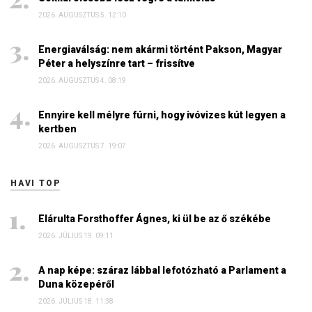
2026. AUGUSZTUS 5. 12:10
Energiaválság: nem akármi történt Pakson, Magyar
Péter a helyszínre tart – frissítve
2026. AUGUSZTUS 4. 08:19
Ennyire kell mélyre fúrni, hogy ivóvizes kút legyen a
kertben
2026. AUGUSZTUS 7. 19:07
HAVI TOP
Elárulta Forsthoffer Ágnes, ki ül be az ő székébe
2026. JÚLIUS 19. 09:11
A nap képe: száraz lábbal lefotózható a Parlament a
Duna közepéről
2026. JÚLIUS 18. 11:38