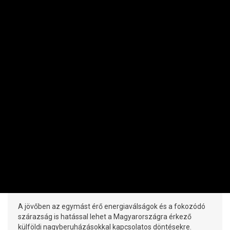
VÁLLALAT
Nem a vízzabáló iparágaknak áll a
zászló az energiaválságok idején
IMRE LŐRINC | 2026. AUGUSZTUS 3. 19:07
A jövőben az egymást érő energiaválságok és a fokozódó
szárazság is hatással lehet a Magyarországra érkező
külföldi nagyberuházásokkal kapcsolatos döntésekre.