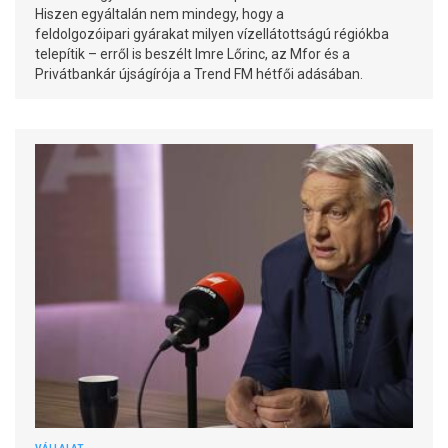
Hiszen egyáltalán nem mindegy, hogy a
feldolgozóipari gyárakat milyen vízellátottságú régiókba
telepítik – erről is beszélt Imre Lőrinc, az Mfor és a
Privátbankár újságírója a Trend FM hétfői adásában.