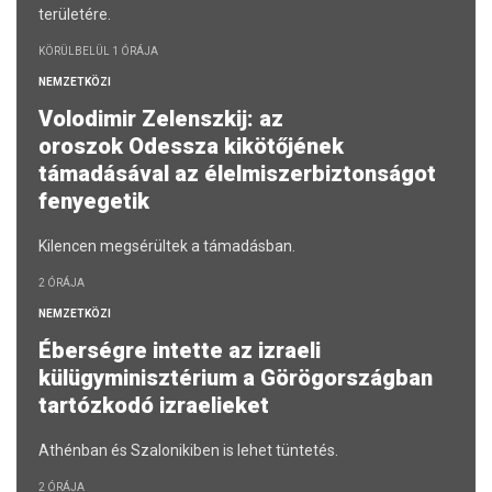
területére.
KÖRÜLBELÜL 1 ÓRÁJA
NEMZETKÖZI
Volodimir Zelenszkij: az
oroszok Odessza kikötőjének
támadásával az élelmiszerbiztonságot
fenyegetik
Kilencen megsérültek a támadásban.
2 ÓRÁJA
NEMZETKÖZI
Éberségre intette az izraeli
külügyminisztérium a Görögországban
tartózkodó izraelieket
Athénban és Szalonikiben is lehet tüntetés.
2 ÓRÁJA