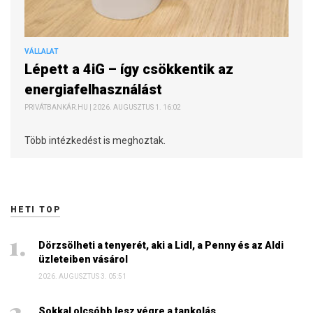
VÁLLALAT
Lépett a 4iG – így csökkentik az
energiafelhasználást
PRIVÁTBANKÁR.HU | 2026. AUGUSZTUS 1. 16:02
Több intézkedést is meghoztak.
HETI TOP
Dörzsölheti a tenyerét, aki a Lidl, a Penny és az Aldi
üzleteiben vásárol
2026. AUGUSZTUS 3. 05:51
Sokkal olcsóbb lesz végre a tankolás