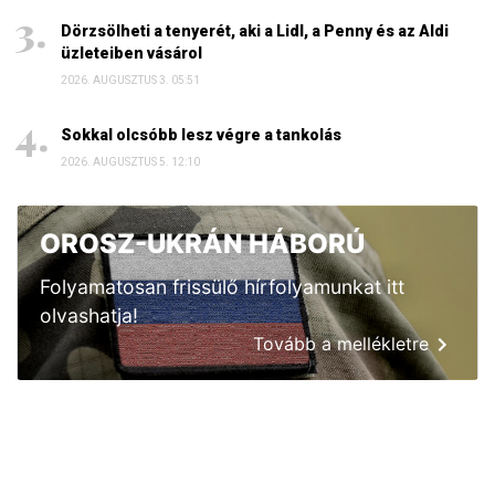
Dörzsölheti a tenyerét, aki a Lidl, a Penny és az Aldi
üzleteiben vásárol
2026. AUGUSZTUS 3. 05:51
Sokkal olcsóbb lesz végre a tankolás
2026. AUGUSZTUS 5. 12:10
OROSZ-UKRÁN HÁBORÚ
Folyamatosan frissülő hírfolyamunkat itt
olvashatja!
Tovább a mellékletre