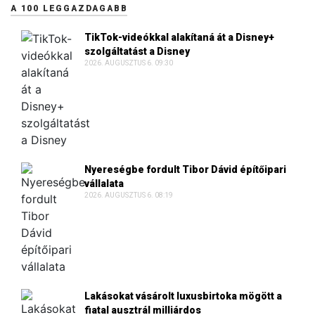
A 100 LEGGAZDAGABB
TikTok-videókkal alakítaná át a Disney+
szolgáltatást a Disney
2026. AUGUSZTUS 6. 09:30
Nyereségbe fordult Tibor Dávid építőipari
vállalata
2026. AUGUSZTUS 6. 08:19
Lakásokat vásárolt luxusbirtoka mögött a
fiatal ausztrál milliárdos