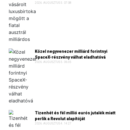
2026. AUGUSZTUS 5. 07:08
Közel negyvenezer milliárd forintnyi
SpaceX-részvény válhat eladhatóvá
2026. AUGUSZTUS 5. 06:35
Tizenhét és fél millió eurós jutalék miatt
perlik a Revolut alapítóját
2026. AUGUSZTUS 4. 14:27