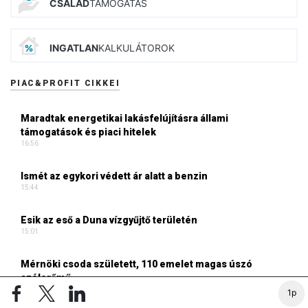
CSALÁD
TÁMOGATÁS
INGATLAN
KALKULÁTOROK
PIAC&PROFIT CIKKEI
Maradtak energetikai lakásfelújításra állami
támogatások és piaci hitelek
16:56
Ismét az egykori védett ár alatt a benzin
15:44
Esik az eső a Duna vízgyűjtő területén
15:01
Mérnöki csoda született, 110 emelet magas úszó
szélerőmű
14:06
1p