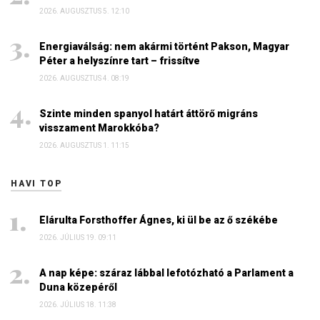
2026. AUGUSZTUS 5. 12:10
Energiaválság: nem akármi történt Pakson, Magyar
Péter a helyszínre tart – frissítve
2026. AUGUSZTUS 4. 08:19
Szinte minden spanyol határt áttörő migráns
visszament Marokkóba?
2026. AUGUSZTUS 1. 11:15
HAVI TOP
Elárulta Forsthoffer Ágnes, ki ül be az ő székébe
2026. JÚLIUS 19. 09:11
A nap képe: száraz lábbal lefotózható a Parlament a
Duna közepéről
2026. JÚLIUS 18. 11:38