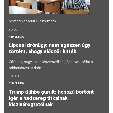
részleteket árult el a kormány.
5 ÓRÁJA
NEMZETKÖZI
Lipcsei drónügy: nem egészen úgy
történt, ahogy először hitték
Cáfolták, hogy ukrán lőszerszállító gépet vett célba a
robbanószeres drón.
5 ÓRÁJA
NEMZETKÖZI
Trump dühbe gurult: hosszú börtönt
ígér a hadsereg titkainak
kiszivárogtatóinak