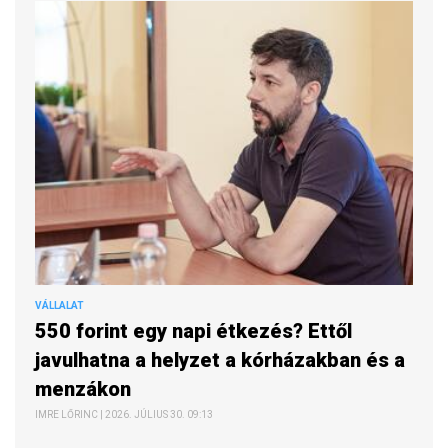
VÁLLALAT
550 forint egy napi étkezés? Ettől
javulhatna a helyzet a kórházakban és a
menzákon
IMRE LŐRINC | 2026. JÚLIUS 30. 09:13