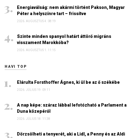
Energiaválság: nem akármi történt Pakson, Magyar
Péter a helyszínre tart – frissítve
2026. AUGUSZTUS 4. 08:19
Szinte minden spanyol határt áttörő migráns
visszament Marokkóba?
2026. AUGUSZTUS 1. 11:15
HAVI TOP
Elárulta Forsthoffer Ágnes, ki ül be az ő székébe
2026. JÚLIUS 19. 09:11
A nap képe: száraz lábbal lefotózható a Parlament a
Duna közepéről
2026. JÚLIUS 18. 11:38
Dörzsölheti a tenyerét, aki a Lidl, a Penny és az Aldi