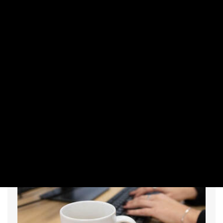
VÁLLALAT
Reuters: több. Orbán Viktorhoz közeli
cég is köddé válhat
PRIVÁTBANKÁR.HU | 2026. AUGUSZTUS 2. 16:14
Az stratégiai váltás sem feltétlenül elegendő néhány
gazdasági társaság számára.