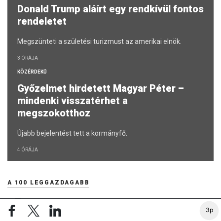
Donald Trump aláírt egy rendkívül fontos
rendeletet
Megszünteti a születési turizmust az amerikai elnök.
3 ÓRÁJA
KÖZÉRDEKŰ
Győzelmet hirdetett Magyar Péter –
mindenki visszatérhet a
megszokotthoz
Újabb bejelentést tett a kormányfő.
4 ÓRÁJA
A 100 LEGGAZDAGABB
TikTok-videókkal alakítaná át a Disney+
3p
szolgáltatást a Disney
2026. AUGUSZTUS 6. 09:30