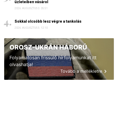
üzleteiben vásárol
2026. AUGUSZTUS 3. 05:51
Sokkal olcsóbb lesz végre a tankolás
2026. AUGUSZTUS 5. 12:10
OROSZ-UKRÁN HÁBORÚ
Folyamatosan frissülő hírfolyamunkat itt
olvashatja!
Tovább a mellékletre