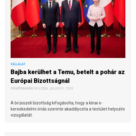
VÁLLALAT
Bajba kerülhet a Temu, betelt a pohár az
Európai Bizottságnál
PRIVÁTBANKÁR.HU | 2026. JÚLIUS 31. 13:53
A brüsszeli bizottság kifogásolta, hogy a kínai e-
kereskedelmi óriás szerinte akadályozta a testület helyszíni
vizsgálatát.