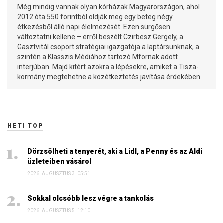
Még mindig vannak olyan kórházak Magyarországon, ahol
2012 óta 550 forintból oldják meg egy beteg négy
étkezésből álló napi élelmezését. Ezen sürgősen
változtatni kellene – erről beszélt Czirbesz Gergely, a
Gasztvitál csoport stratégiai igazgatója a laptársunknak, a
szintén a Klasszis Médiához tartozó Mfornak adott
interjúban. Majd kitért azokra a lépésekre, amiket a Tisza-
kormány megtehetne a közétkeztetés javítása érdekében.
HETI TOP
Dörzsölheti a tenyerét, aki a Lidl, a Penny és az Aldi
üzleteiben vásárol
2026. AUGUSZTUS 3. 05:51
Sokkal olcsóbb lesz végre a tankolás
2026. AUGUSZTUS 5. 12:10