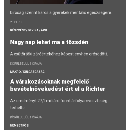
bíróság szerint káros a gyerekek mentális egészségére.
29 PERCE
RÉSZVÉNY / DEVIZA / ÁRU
Nagy nap lehet ma a tőzsdén
A csütörtöki záróértékéhez képest enyhén erősödött.
KÖRÜLBELÜL 1 ÓRÁJA
MAKRO / KÜLGAZDASÁG
A várakozásoknak megfelelő
bevételnövekedést ért el a Richter
Az eredményt 27,1 milliárd forint árfolyamveszteség
terhelte.
KÖRÜLBELÜL 1 ÓRÁJA
NEMZETKÖZI