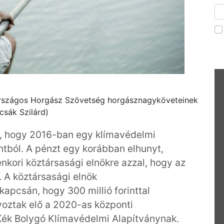
Országos Horgász Szövetség horgásznagyköveteinek
csák Szilárd)
e, hogy 2016-ban egy klímavédelmi
rintból. A pénzt egy korábban elhunyt,
nkori köztársasági elnökre azzal, hogy az
. A köztársasági elnök
apcsán, hogy 300 millió forinttal
nyoztak elő a 2020-as központi
 Kék Bolygó Klímavédelmi Alapítványnak.