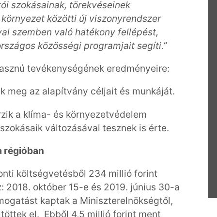
tói szokásainak, törekvéseinek
 környezet közötti új viszonyrendszer
ival szemben való hatékony fellépést,
rszágos közösségi programjait segíti.”
hasznú tevékenységének eredményeire:
k meg az alapítvány céljait és munkáját.
zik a klíma- és környezetvédelem
szokásaik változásával tesznek is érte.
a régióban
ti költségvetésből 234 millió forint
: 2018. október 15-e és 2019. június 30-a
ámogatást kaptak a Miniszterelnökségtől,
öttek el. Ebből 4,5 millió forint ment