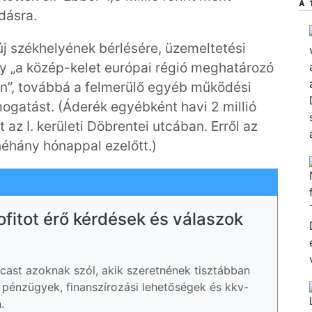
A 
dásra.
j székhelyének bérlésére, üzemeltetési
ny „a közép-kelet európai régió meghatározó
n”, továbbá a felmerülő egyéb működési
ámogatást. (Áderék egyébként havi 2 millió
 az I. kerületi Döbrentei utcában. Erről az
hány hónappal ezelőtt.)
rofitot érő kérdések és válaszok
ast azoknak szól, akik szeretnének tisztábban
ói pénzügyek, finanszírozási lehetőségek és kkv-
.