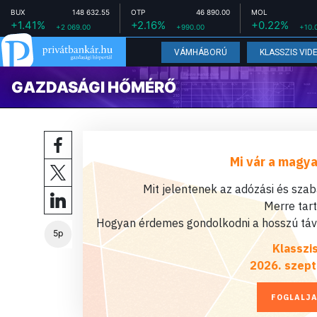
BUX
148 632.55
OTP
46 890.00
MOL
+1.41%
+2.16%
+0.22%
+2 069.00
+990.00
+10.
VÁMHÁBORÚ
KLASSZIS VID
GAZDASÁGI HŐMÉRŐ
Mi vár a magya
Mit jelentenek az adózási és sza
Merre tar
Hogyan érdemes gondolkodni a hosszú távú
5p
Klasszi
2026. szept
FOGLALJA