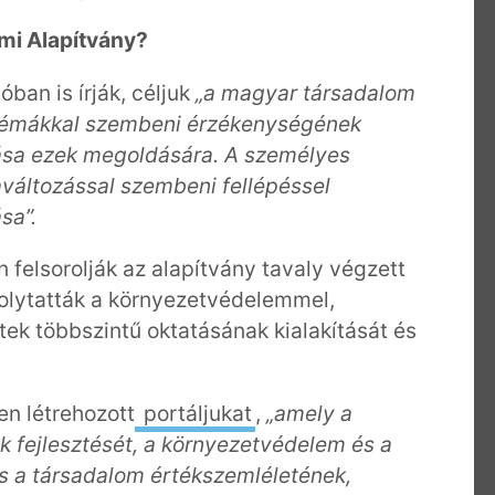
mi Alapítvány?
an is írják, céljuk
„a magyar társadalom
blémákkal szembeni érzékenységének
ása ezek megoldására. A személyes
aváltozással szembeni fellépéssel
sa”.
felsorolják az alapítvány tavaly végzett
folytatták a környezetvédelemmel,
tek többszintű oktatásának kialakítását és
en létrehozott
portáljukat
,
„amely a
 fejlesztését, a környezetvédelem és a
s a társadalom értékszemléletének,