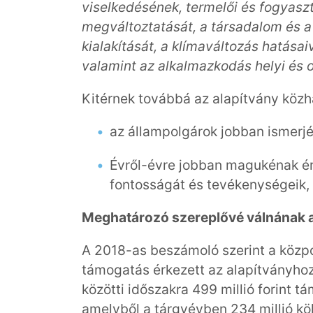
viselkedésének, termelői és fogyasz
megváltoztatását, a társadalom és a
kialakítását, a klímaváltozás hatása
valamint az alkalmazkodás helyi és o
Kitérnek továbbá az alapítvány köz
az állampolgárok jobban ismerjé
Évről-évre jobban magukénak ér
fontosságát és tevékenységeik, 
Meghatározó szereplővé válnának 
A 2018-as beszámoló szerint a közpon
támogatás érkezett az alapítványhoz
közötti időszakra 499 millió forint t
amelyből a tárgyévben 234 millió költ