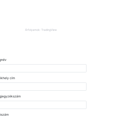
Árfolyamok: TradingView
gnév
khely cím
gjegyzékszám
ószám