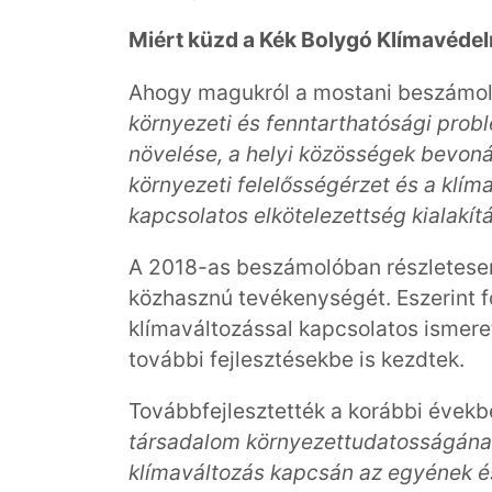
Miért küzd a Kék Bolygó Klímavédel
Ahogy magukról a mostani beszámolób
környezeti és fenntarthatósági pro
növelése, a helyi közösségek bevon
környezeti felelősségérzet és a klím
kapcsolatos elkötelezettség kialakítá
A 2018-as beszámolóban részletesen 
közhasznú tevékenységét. Eszerint 
klímaváltozással kapcsolatos ismere
további fejlesztésekbe is kezdtek.
Továbbfejlesztették a korábbi évekb
társadalom környezettudatosságának
klímaváltozás kapcsán az egyének é