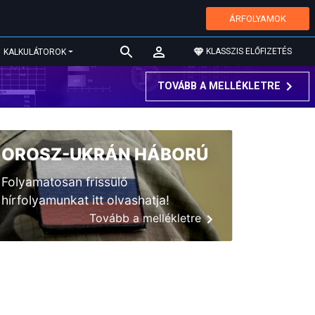
ÁRFOLYAMOK
KLASSZIS ELŐFIZETÉS
KALKULÁTOROK
TOVÁBB A MELLÉKLETRE
OROSZ-UKRÁN HÁBORÚ
Folyamatosan frissülő
hírfolyamunkat itt olvashatja!
Tovább a mellékletre