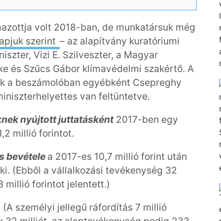
mazottja volt 2018-ban, de munkatársuk még
apjuk szerint
– az alapítvány kuratóriumi
szter, Vizi E. Szilveszter, a Magyar
e és Szűcs Gábor klímavédelmi szakértő. A
nek a beszámolóban egyébként Csepreghy
miniszterhelyettes van feltüntetve.
nek nyújtott juttatásként
2017-ben egy
,2 millió forintot.
s bevétele
a 2017-es 10,7 millió forint után
t ki. (Ebből a vállalkozási tevékenység 32
illió forintot jelentett.)
(A személyi jellegű ráfordítás 7 millió