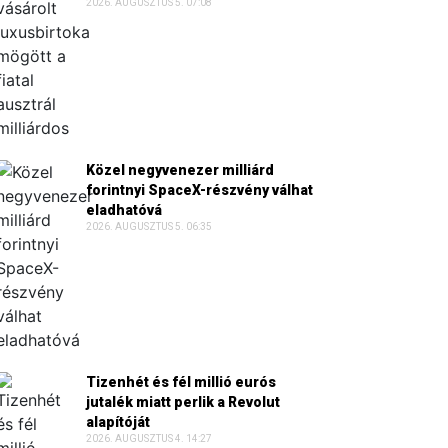
2026. AUGUSZTUS 5. 07:08
Közel negyvenezer milliárd
forintnyi SpaceX-részvény válhat
eladhatóvá
2026. AUGUSZTUS 5. 06:35
Tizenhét és fél millió eurós
jutalék miatt perlik a Revolut
alapítóját
2026. AUGUSZTUS 4. 14:27