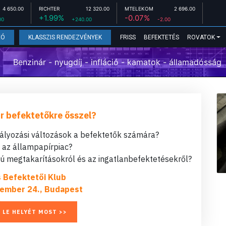
4 650.00
RICHTER
12 320.00
MTELEKOM
2 696.00
+1.99%
-0.07%
00
+240.00
-2.00
FRISS
BEFEKTETÉS
ROVATOK
EÓ
KLASSZIS RENDEZVÉNYEK
Benzinár - nyugdíj - infláció - kamatok - államadósság
r befektetőkre ősszel?
bályozási változások a befektetők számára?
t az állampapírpiac?
 megtakarításokról és az ingatlanbefektetésekről?
s Befektetői Klub
ember 24., Budapest
 LE HELYÉT MOST >>