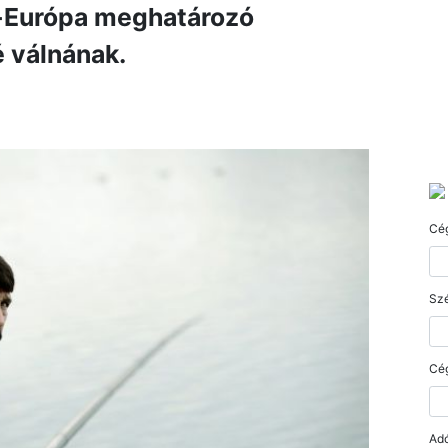
t-Európa meghatározó
 válnának.
Cé
Szé
Cé
Ad