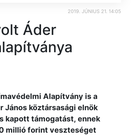
2019. JÚNIUS 21. 14:05
olt Áder
alapítványa
ímavédelmi Alapítvány is a
r János köztársasági elnök
is kapott támogatást, ennek
 millió forint veszteséget