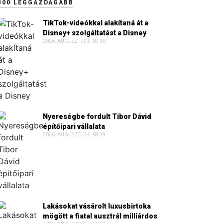
100 LEGGAZDAGABB
TikTok-videókkal alakítaná át a
Disney+ szolgáltatást a Disney
2026. AUGUSZTUS 6. 09:30
Nyereségbe fordult Tibor Dávid
építőipari vállalata
2026. AUGUSZTUS 6. 08:19
Lakásokat vásárolt luxusbirtoka
mögött a fiatal ausztrál milliárdos