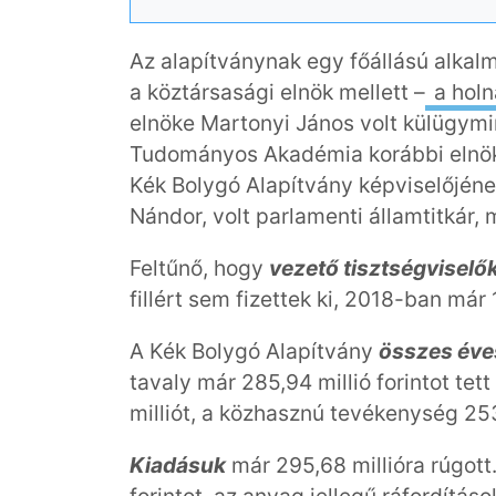
Az alapítványnak egy főállású alkal
a köztársasági elnök mellett –
a holn
elnöke Martonyi János volt külügymini
Tudományos Akadémia korábbi elnök
Kék Bolygó Alapítvány képviselőjé
Nándor, volt parlamenti államtitkár, 
Feltűnő, hogy
vezető tisztségviselők
fillért sem fizettek ki, 2018-ban már 1
A Kék Bolygó Alapítvány
összes éve
tavaly már 285,94 millió forintot tet
milliót, a közhasznú tevékenység 253 m
Kiadásuk
már 295,68 millióra rúgott. 