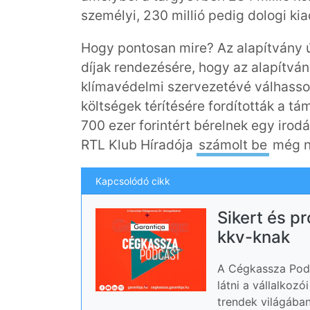
személyi, 230 millió pedig dologi kia
Hogy pontosan mire? Az alapítvány ú
díjak rendezésére, hogy az alapítvá
klímavédelmi szervezetévé válhasso
költségek térítésére fordították a t
700 ezer forintért bérelnek egy irodát
RTL Klub Híradója
számolt be
még né
Kapcsolódó cikk
Sikert és p
kkv-knak
A Cégkassza Podc
látni a vállalkoz
trendek világában