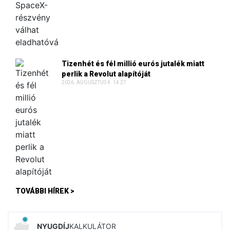
Tizenhét és fél millió eurós jutalék miatt
perlik a Revolut alapítóját
2026. AUGUSZTUS 4. 14:27
TOVÁBBI HÍREK >
NYUGDÍJ
KALKULÁTOR