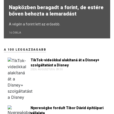
Napközben beragadt a forint, de estére
bőven behozta a lemaradást
A végén a forint lett az erősebb.
16 ÓRÁJA
A 100 LEGGAZDAGABB
TikTok-videókkal alakítaná át a Disney+
szolgáltatást a Disney
2026. AUGUSZTUS 6. 09:30
Nyereségbe fordult Tibor Dávid építőipari
vállalata