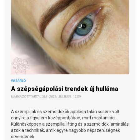
VÁSÁRLÓ
A szépségápolási trendek új hulláma
MÁRKÁZOTT TARTALOM | 2026. JÚLIUS 9. 12:59
A szempillák és szemöldökök ápolása talán sosem volt
ennyire a figyelem középpontjában, mint mostanság.
Különösképpen a szempilla lifting és a szemöldök laminálás
azok a technikák, amik egyre nagyobb népszerűségnek
örvendenek.