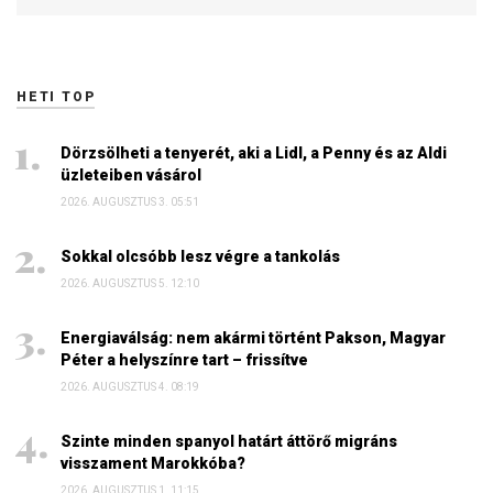
HETI TOP
Dörzsölheti a tenyerét, aki a Lidl, a Penny és az Aldi
üzleteiben vásárol
2026. AUGUSZTUS 3. 05:51
Sokkal olcsóbb lesz végre a tankolás
2026. AUGUSZTUS 5. 12:10
Energiaválság: nem akármi történt Pakson, Magyar
Péter a helyszínre tart – frissítve
2026. AUGUSZTUS 4. 08:19
Szinte minden spanyol határt áttörő migráns
visszament Marokkóba?
2026. AUGUSZTUS 1. 11:15