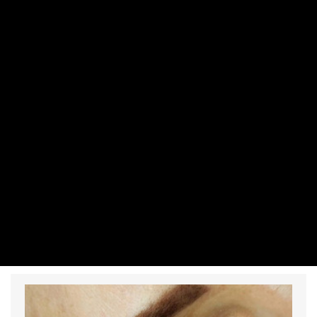
VÁSÁRLÓ
Az esküvő zenei aláfestése: hogyan
válasszuk ki a megfelelő DJ-t?
MÁRKÁZOTT TARTALOM | 2026. JÚLIUS 11. 11:20
Életünk egyik legfontosabb napján, az esküvőnkön, a zene
szerepe meghatározó. Gondoltunk már arra, milyen lenne
egy film muzsika nélkül?