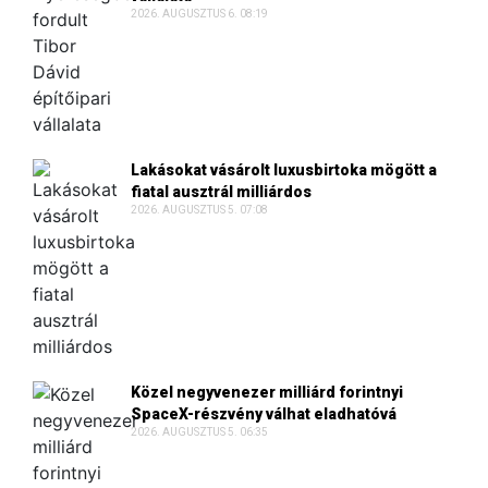
2026. AUGUSZTUS 6. 08:19
Lakásokat vásárolt luxusbirtoka mögött a
fiatal ausztrál milliárdos
2026. AUGUSZTUS 5. 07:08
Közel negyvenezer milliárd forintnyi
SpaceX-részvény válhat eladhatóvá
2026. AUGUSZTUS 5. 06:35