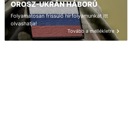
OROSZ-UKRÁN HÁBORÚ
Folyamatosan frissülő hírfolyamunkat itt
olvashatja!
Tovább a mellékletre