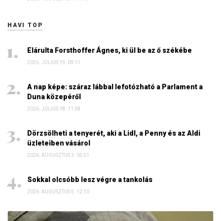
HAVI TOP
Elárulta Forsthoffer Ágnes, ki ül be az ő székébe
2026. JÚLIUS 19. 09:11
A nap képe: száraz lábbal lefotózható a Parlament a
Duna közepéről
2026. JÚLIUS 18. 11:38
Dörzsölheti a tenyerét, aki a Lidl, a Penny és az Aldi
üzleteiben vásárol
2026. AUGUSZTUS 3. 05:51
Sokkal olcsóbb lesz végre a tankolás
2026. AUGUSZTUS 5. 12:10