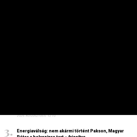
Mi vár az autósokra a benzinkutakon?
Ez történik kedden
PRIVÁTBANKÁR.HU | 2026. JÚLIUS 13. 13:23
Stagnálnak az árak.
HETI TOP
Dörzsölheti a tenyerét, aki a Lidl, a Penny és az Aldi
üzleteiben vásárol
2026. AUGUSZTUS 3. 05:51
Sokkal olcsóbb lesz végre a tankolás
2026. AUGUSZTUS 5. 12:10
Energiaválság: nem akármi történt Pakson, Magyar
Péter a helyszínre tart – frissítve