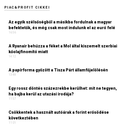
PIAC&PROFIT CIKKEI
Az egyik szélsőségből a másikba fordulnak a magyar
befektetők, és még csak most indulunk el az euró felé
16:56
A Ryanair behúzza a féket a Mol által kiszemelt szerbiai
kőolajfinomító miatt
14:12
A papírforma győzött a Tisza Párt államfőjelölésén
13:48
Egy rossz döntés százezrekbe kerülhet: mit ne tegyen,
ha bajba kerül az utazási irodája?
11:57
Csökkentek a használt autóárak a forint erősödése
következtében
11:01