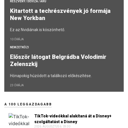
RÉSZVÉNY / DEVIZA / ÁRU
Kitartott a techrészvények jó formája
New Yorkban
Ez az Nvidiának is köszönhető.
10 ÓRÁJA
NEMZETKÖZI
Először látogat Belgrádba Volodimir
Zelenszkij
Hónapokig húzódott a találkozó előkészítése.
23 ÓRÁJA
A 100 LEGGAZDAGABB
TikTok-videókkal alakítaná át a Disney+
szolgáltatást a Disney
2026. AUGUSZTUS 6. 09:30