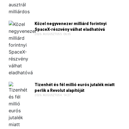
Közel negyvenezer milliárd forintnyi
SpaceX-részvény válhat eladhatóvá
2026. AUGUSZTUS 5. 06:35
Tizenhét és fél millió eurós jutalék miatt
perlik a Revolut alapítóját
2026. AUGUSZTUS 4. 14:27