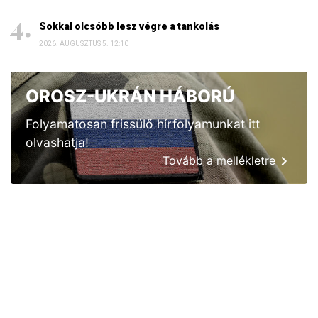
Sokkal olcsóbb lesz végre a tankolás
2026. AUGUSZTUS 5. 12:10
OROSZ-UKRÁN HÁBORÚ
Folyamatosan frissülő hírfolyamunkat itt
olvashatja!
Tovább a mellékletre