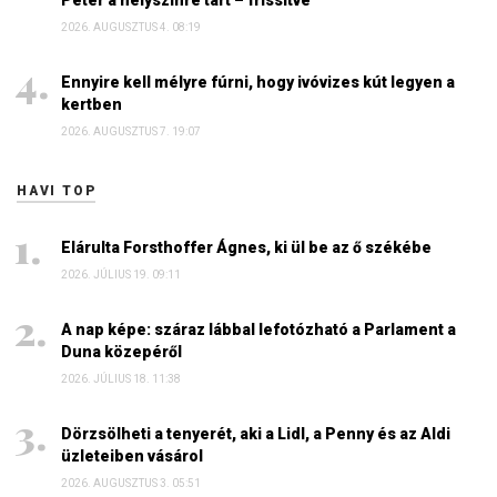
2026. AUGUSZTUS 4. 08:19
Ennyire kell mélyre fúrni, hogy ivóvizes kút legyen a
kertben
2026. AUGUSZTUS 7. 19:07
HAVI TOP
Elárulta Forsthoffer Ágnes, ki ül be az ő székébe
2026. JÚLIUS 19. 09:11
A nap képe: száraz lábbal lefotózható a Parlament a
Duna közepéről
2026. JÚLIUS 18. 11:38
Dörzsölheti a tenyerét, aki a Lidl, a Penny és az Aldi
üzleteiben vásárol
2026. AUGUSZTUS 3. 05:51