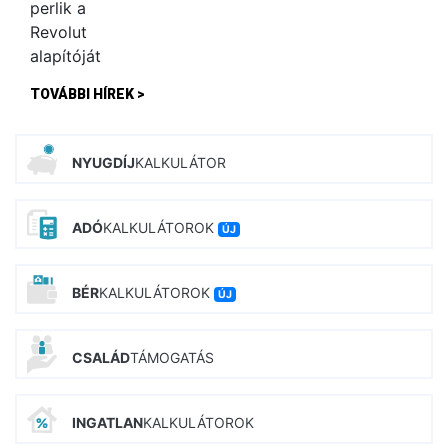
TOVÁBBI HÍREK >
NYUGDÍJ
KALKULÁTOR
ADÓ
KALKULÁTOROK
ÚJ
BÉR
KALKULÁTOROK
ÚJ
CSALÁD
TÁMOGATÁS
INGATLAN
KALKULÁTOROK