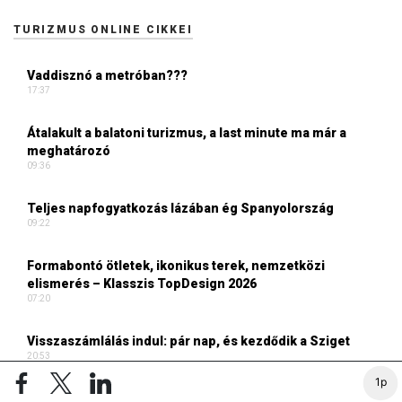
TURIZMUS ONLINE CIKKEI
Vaddisznó a metróban???
17:37
Átalakult a balatoni turizmus, a last minute ma már a
meghatározó
09:36
Teljes napfogyatkozás lázában ég Spanyolország
09:22
Formabontó ötletek, ikonikus terek, nemzetközi
elismerés – Klasszis TopDesign 2026
07:20
Visszaszámlálás indul: pár nap, és kezdődik a Sziget
20:53
1p