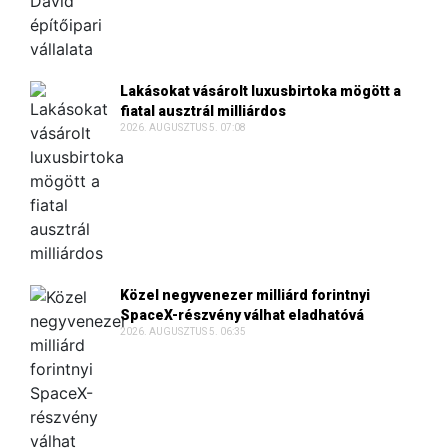
Lakásokat vásárolt luxusbirtoka mögött a
fiatal ausztrál milliárdos
2026. AUGUSZTUS 5. 07:08
Közel negyvenezer milliárd forintnyi
SpaceX-részvény válhat eladhatóvá
2026. AUGUSZTUS 5. 06:35