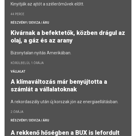
Kinyitják az ajtót a szélerőművek előtt.
44 PERCE
RÉSZVÉNY / DEVIZA / ÁRU
Kivárnak a befektetők, közben drágul az
olaj, a gáz és az arany
Bizonytalan nyitás Amerikában.
KÖRÜLBELÜL 1 ÓRÁJA
VÁLLALAT
A klímaváltozás már benyújtotta a
számlát a vállalatoknak
A rekordaszály után új korszak jön az energiaellátásban.
2 ÓRÁJA
RÉSZVÉNY / DEVIZA / ÁRU
A rekkenő hőségben a BUX is lefordult