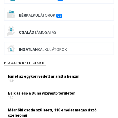
BÉR
KALKULÁTOROK
ÚJ
CSALÁD
TÁMOGATÁS
INGATLAN
KALKULÁTOROK
PIAC&PROFIT CIKKEI
Ismét az egykori védett ár alatt a benzin
15:44
Esik az eső a Duna vízgyűjtő területén
15:01
Mérnöki csoda született, 110 emelet magas úszó
szélerőmű