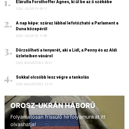
Elárulta Forsthoffer Ágnes, ki ül be az ő székébe
2026. JÚLIUS 19. 09:11
A nap képe: száraz lábbal lefotózható a Parlament a
Duna közepéről
2026. JÚLIUS 18. 11:38
Dörzsölheti a tenyerét, aki a Lidl, a Penny és az Aldi
üzleteiben vásárol
2026. AUGUSZTUS 3. 05:51
Sokkal olcsóbb lesz végre a tankolás
2026. AUGUSZTUS 5. 12:10
OROSZ-UKRÁN HÁBORÚ
Folyamatosan frissülő hírfolyamunkat itt
olvashatja!