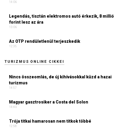
14:06
Legendás, tisztán elektromos autó érkezik, 8 millió
forint lesz az ára
13:06
Az OTP rendületlenül terjeszkedik
12:35
TURIZMUS ONLINE CIKKEI
Nincs összeomlás, de új kihívásokkal küzd a hazai
turizmus
14:57
Magyar gasztrosiker a Costa del Solon
14:40
Trója titkai hamarosan nem titkok többé
12:58