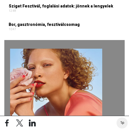
Sziget Fesztivál, foglalási adatok: jönnek a lengyelek
12:48
Bor, gasztronómia, fesztiválcsomag
10:47
1p
dm Élménytér: izgalmas utazás a