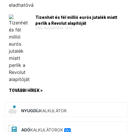
Tizenhét és fél millió eurós jutalék miatt
perlik a Revolut alapítóját
2026. AUGUSZTUS 4. 14:27
TOVÁBBI HÍREK >
NYUGDÍJ
KALKULÁTOR
ADÓ
KALKULÁTOROK
ÚJ