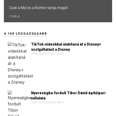
Csak a Mol és a Richter tartja magát.
2 ÓRÁJA
A 100 LEGGAZDAGABB
TikTok-videókkal alakítaná át a Disney+
szolgáltatást a Disney
2026. AUGUSZTUS 6. 09:30
Nyereségbe fordult Tibor Dávid építőipari
vállalata
2026. AUGUSZTUS 6. 08:19