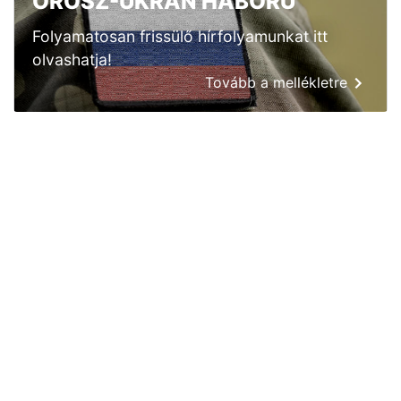
OROSZ-UKRÁN HÁBORÚ
Folyamatosan frissülő hírfolyamunkat itt
olvashatja!
Tovább a mellékletre