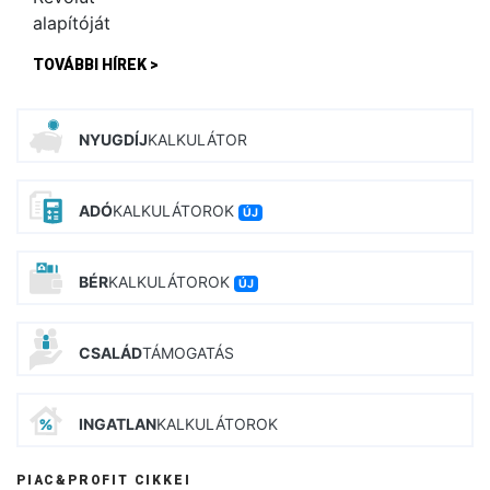
TOVÁBBI HÍREK >
NYUGDÍJ
KALKULÁTOR
ADÓ
KALKULÁTOROK
ÚJ
BÉR
KALKULÁTOROK
ÚJ
CSALÁD
TÁMOGATÁS
INGATLAN
KALKULÁTOROK
PIAC&PROFIT CIKKEI