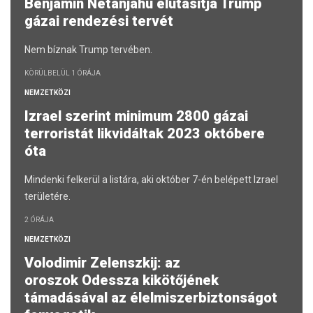
Benjamin Netanjahu elutasítja Trump
gázai rendezési tervét
Nem bíznak Trump tervében.
KÖRÜLBELÜL 1 ÓRÁJA
NEMZETKÖZI
Izrael szerint minimum 2800 gázai
terroristát likvidáltak 2023 októbere
óta
Mindenki felkerül a listára, aki október 7-én belépett Izrael
területére.
2 ÓRÁJA
NEMZETKÖZI
Volodimir Zelenszkij: az
oroszok Odessza kikötőjének
támadásával az élelmiszerbiztonságot