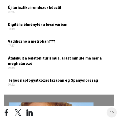
Új turisztikai rendszer készül
06:35
Digitális élménytér a lévai várban
18:10
Vaddisznó a metróban???
17:37
Átalakult a balatoni turizmus, a last minute ma már a
meghatározó
09:36
Teljes napfogyatkozás lázában ég Spanyolország
09:22
1p