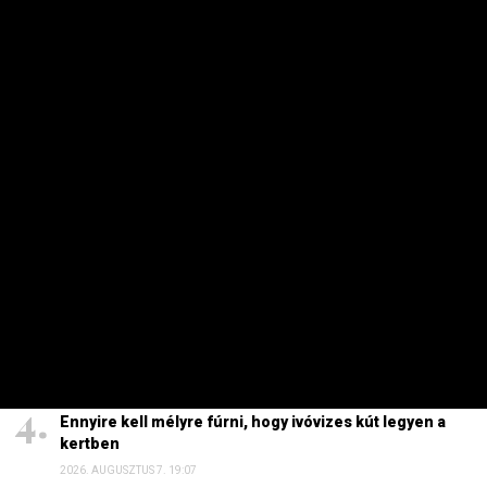
HETI TOP
Dörzsölheti a tenyerét, aki a Lidl, a Penny és az Aldi
üzleteiben vásárol
2026. AUGUSZTUS 3. 05:51
Sokkal olcsóbb lesz végre a tankolás
2026. AUGUSZTUS 5. 12:10
Energiaválság: nem akármi történt Pakson, Magyar
Péter a helyszínre tart – frissítve
2026. AUGUSZTUS 4. 08:19
Ennyire kell mélyre fúrni, hogy ivóvizes kút legyen a
kertben
2026. AUGUSZTUS 7. 19:07