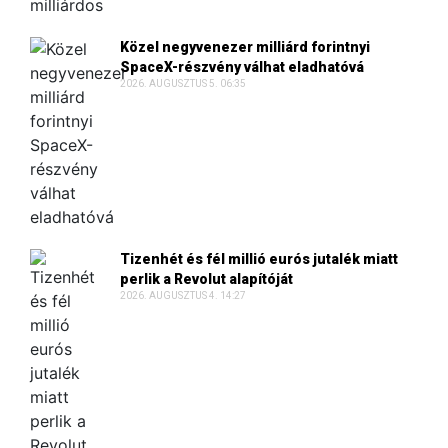
Közel negyvenezer milliárd forintnyi
SpaceX-részvény válhat eladhatóvá
2026. AUGUSZTUS 5. 06:35
Tizenhét és fél millió eurós jutalék miatt
perlik a Revolut alapítóját
2026. AUGUSZTUS 4. 14:27