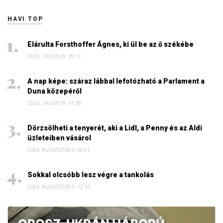
HAVI TOP
Elárulta Forsthoffer Ágnes, ki ül be az ő székébe
2026. JÚLIUS 19. 09:11
A nap képe: száraz lábbal lefotózható a Parlament a
Duna közepéről
2026. JÚLIUS 18. 11:38
Dörzsölheti a tenyerét, aki a Lidl, a Penny és az Aldi
üzleteiben vásárol
2026. AUGUSZTUS 3. 05:51
Sokkal olcsóbb lesz végre a tankolás
2026. AUGUSZTUS 5. 12:10