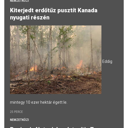
NEMZETKÖZI
Kiterjedt erdőtűz pusztít Kanada
nyugati részén
Eddig
mintegy 10 ezer hektár égett le.
25 PERCE
NEMZETKÖZI