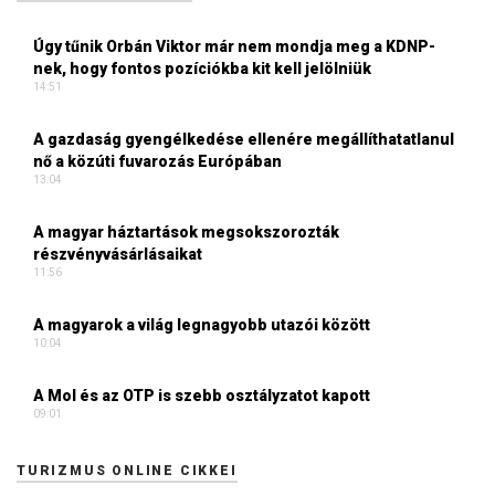
Úgy tűnik Orbán Viktor már nem mondja meg a KDNP-
nek, hogy fontos pozíciókba kit kell jelölniük
14:51
A gazdaság gyengélkedése ellenére megállíthatatlanul
nő a közúti fuvarozás Európában
13:04
A magyar háztartások megsokszorozták
részvényvásárlásaikat
11:56
A magyarok a világ legnagyobb utazói között
10:04
A Mol és az OTP is szebb osztályzatot kapott
09:01
TURIZMUS ONLINE CIKKEI