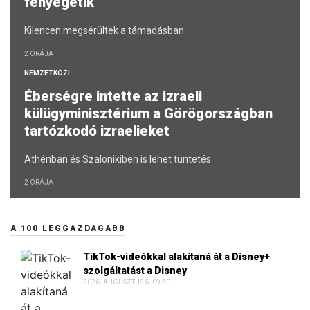
fenyegetik
Kilencen megsérültek a támadásban.
2 ÓRÁJA
NEMZETKÖZI
Éberségre intette az izraeli
külügyminisztérium a Görögországban
tartózkodó izraelieket
Athénban és Szalonikiben is lehet tüntetés.
2 ÓRÁJA
A 100 LEGGAZDAGABB
TikTok-videókkal alakítaná át a Disney+
szolgáltatást a Disney
2026. AUGUSZTUS 6. 09:30