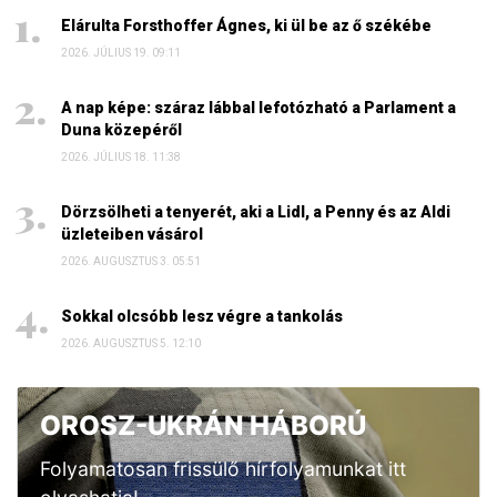
Elárulta Forsthoffer Ágnes, ki ül be az ő székébe
2026. JÚLIUS 19. 09:11
A nap képe: száraz lábbal lefotózható a Parlament a
Duna közepéről
2026. JÚLIUS 18. 11:38
Dörzsölheti a tenyerét, aki a Lidl, a Penny és az Aldi
üzleteiben vásárol
2026. AUGUSZTUS 3. 05:51
Sokkal olcsóbb lesz végre a tankolás
2026. AUGUSZTUS 5. 12:10
OROSZ-UKRÁN HÁBORÚ
Folyamatosan frissülő hírfolyamunkat itt