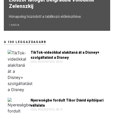
Zelenszkij
Hónapokig húzódott a találkozó előkészítése.
1 NAPJA
A 100 LEGGAZDAGABB
TikTok-videókkal alakítaná át a Disney+
szolgáltatást a Disney
2026. AUGUSZTUS 6. 09:30
Nyereségbe fordult Tibor Dávid építőipari
vállalata
2026. AUGUSZTUS 6. 08:19