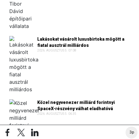
Lakásokat vásárolt luxusbirtoka mögött a
fiatal ausztrál milliárdos
2026. AUGUSZTUS 5. 07:08
Közel negyvenezer milliárd forintnyi
SpaceX-részvény válhat eladhatóvá
2026. AUGUSZTUS 5. 06:35
3p