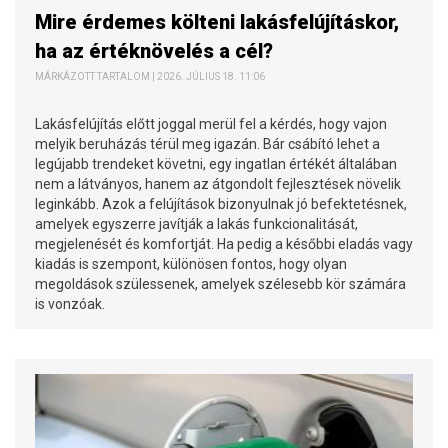
Mire érdemes költeni lakásfelújításkor,
ha az értéknövelés a cél?
MÁRKÁZOTT TARTALOM | 2026. JÚLIUS 18. 11:06
Lakásfelújítás előtt joggal merül fel a kérdés, hogy vajon
melyik beruházás térül meg igazán. Bár csábító lehet a
legújabb trendeket követni, egy ingatlan értékét általában
nem a látványos, hanem az átgondolt fejlesztések növelik
leginkább. Azok a felújítások bizonyulnak jó befektetésnek,
amelyek egyszerre javítják a lakás funkcionalitását,
megjelenését és komfortját. Ha pedig a későbbi eladás vagy
kiadás is szempont, különösen fontos, hogy olyan
megoldások szülessenek, amelyek szélesebb kör számára
is vonzóak.