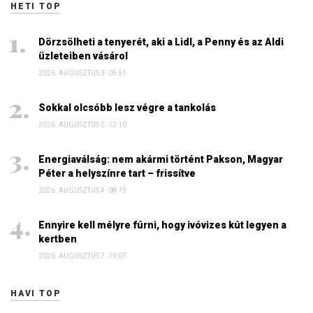
HETI TOP
Dörzsölheti a tenyerét, aki a Lidl, a Penny és az Aldi
üzleteiben vásárol
2026. AUGUSZTUS 3. 05:51
Sokkal olcsóbb lesz végre a tankolás
2026. AUGUSZTUS 5. 12:10
Energiaválság: nem akármi történt Pakson, Magyar
Péter a helyszínre tart – frissítve
2026. AUGUSZTUS 4. 08:19
Ennyire kell mélyre fúrni, hogy ivóvizes kút legyen a
kertben
2026. AUGUSZTUS 7. 19:07
HAVI TOP