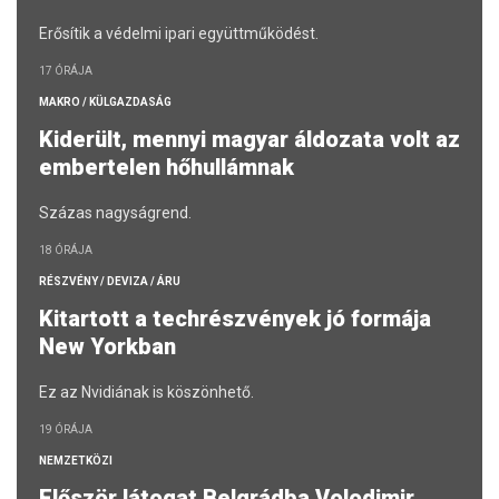
Erősítik a védelmi ipari együttműködést.
17 ÓRÁJA
MAKRO / KÜLGAZDASÁG
Kiderült, mennyi magyar áldozata volt az
embertelen hőhullámnak
Százas nagyságrend.
18 ÓRÁJA
RÉSZVÉNY / DEVIZA / ÁRU
Kitartott a techrészvények jó formája
New Yorkban
Ez az Nvidiának is köszönhető.
19 ÓRÁJA
NEMZETKÖZI
Először látogat Belgrádba Volodimir