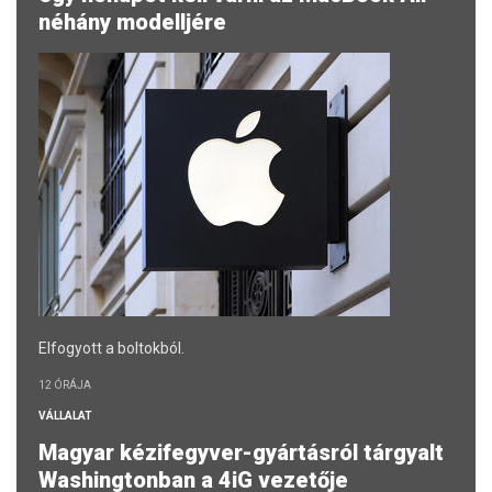
néhány modelljére
Elfogyott a boltokból.
12 ÓRÁJA
VÁLLALAT
Magyar kézifegyver-gyártásról tárgyalt
Washingtonban a 4iG vezetője