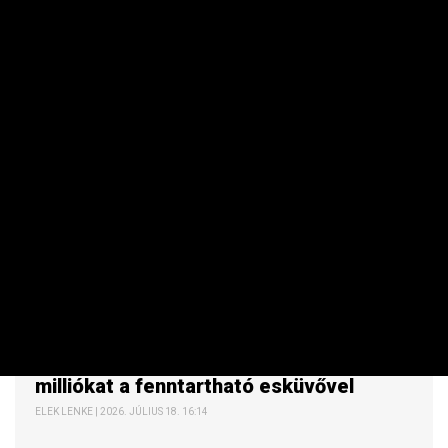
VÁSÁRLÓ
Hitel vagy Ciprus? Így spórolhat meg
milliókat a fenntartható esküvővel
ELEK LENKE | 2026. JÚLIUS 18. 16:14