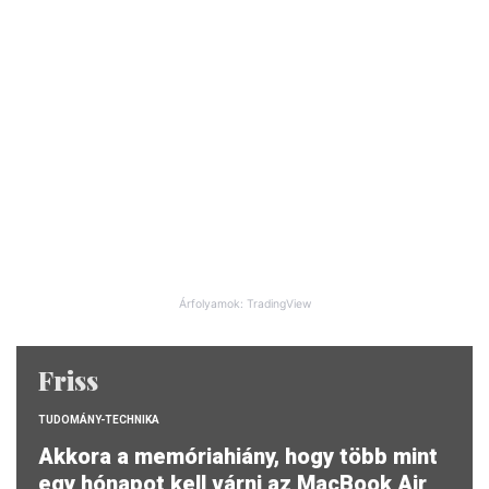
Árfolyamok: TradingView
Friss
TUDOMÁNY-TECHNIKA
Akkora a memóriahiány, hogy több mint
egy hónapot kell várni az MacBook Air