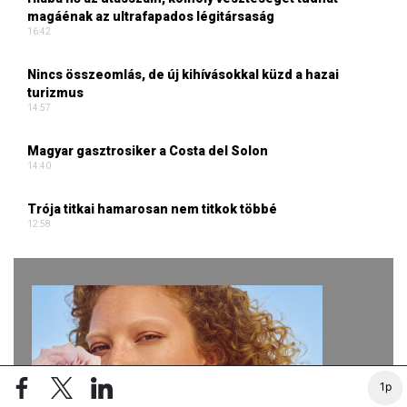
magáénak az ultrafapados légitársaság
16:42
Nincs összeomlás, de új kihívásokkal küzd a hazai
turizmus
14:57
Magyar gasztrosiker a Costa del Solon
14:40
Trója titkai hamarosan nem titkok többé
12:58
1p