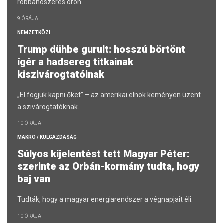
robbanószeres drón.
9 ÓRÁJA
NEMZETKÖZI
Trump dühbe gurult: hosszú börtönt
ígér a hadsereg titkainak
kiszivárogtatóinak
„El fogjuk kapni őket” – az amerikai elnök keményen üzent
a szivárogtatóknak.
10 ÓRÁJA
MAKRO / KÜLGAZDASÁG
Súlyos kijelentést tett Magyar Péter:
szerinte az Orbán-kormány tudta, hogy
baj van
Tudták, hogy a magyar energiarendszer a végnapjait éli.
10 ÓRÁJA