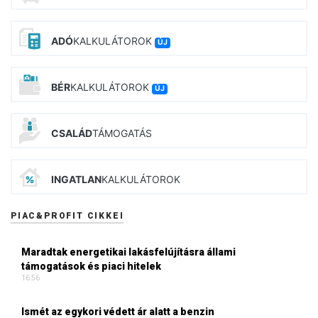
ADÓ
KALKULÁTOROK
ÚJ
BÉR
KALKULÁTOROK
ÚJ
CSALÁD
TÁMOGATÁS
INGATLAN
KALKULÁTOROK
PIAC&PROFIT CIKKEI
Maradtak energetikai lakásfelújításra állami
támogatások és piaci hitelek
16:56
Ismét az egykori védett ár alatt a benzin