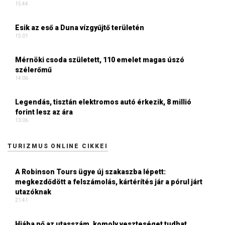
15:44
Esik az eső a Duna vízgyűjtő területén
15:01
Mérnöki csoda született, 110 emelet magas úszó
szélerőmű
14:06
Legendás, tisztán elektromos autó érkezik, 8 millió
forint lesz az ára
13:06
TURIZMUS ONLINE CIKKEI
A Robinson Tours ügye új szakaszba lépett:
megkezdődött a felszámolás, kártérítés jár a pórul járt
utazóknak
21:41
Hiába nő az utasszám, komoly veszteséget tudhat