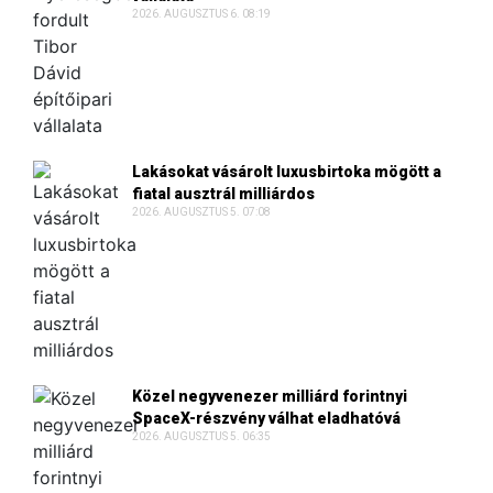
2026. AUGUSZTUS 6. 08:19
Lakásokat vásárolt luxusbirtoka mögött a
fiatal ausztrál milliárdos
2026. AUGUSZTUS 5. 07:08
Közel negyvenezer milliárd forintnyi
SpaceX-részvény válhat eladhatóvá
2026. AUGUSZTUS 5. 06:35