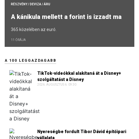
RÉSZVÉNY / DEVIZA / ÁRU
A kánikula mellett a forint is izzadt ma
365 közelében az euró.
11 ÓRÁJA
A 100 LEGGAZDAGABB
TikTok-videókkal alakítaná át a Disney+
szolgáltatást a Disney
2026. AUGUSZTUS 6. 09:30
Nyereségbe fordult Tibor Dávid építőipari
vállalata