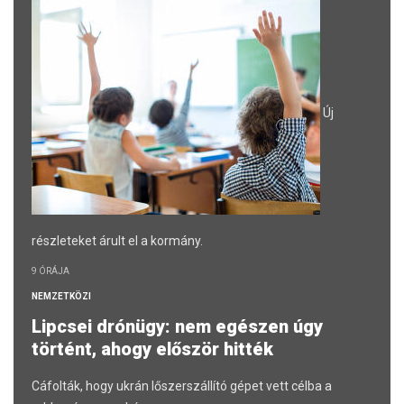
Új
részleteket árult el a kormány.
9 ÓRÁJA
NEMZETKÖZI
Lipcsei drónügy: nem egészen úgy
történt, ahogy először hitték
Cáfolták, hogy ukrán lőszerszállító gépet vett célba a