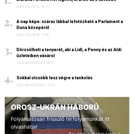
2026. JÚLIUS 19. 09:11
A nap képe: száraz lábbal lefotózható a Parlament a
Duna közepéről
2026. JÚLIUS 18. 11:38
Dörzsölheti a tenyerét, aki a Lidl, a Penny és az Aldi
üzleteiben vásárol
2026. AUGUSZTUS 3. 05:51
Sokkal olcsóbb lesz végre a tankolás
2026. AUGUSZTUS 5. 12:10
OROSZ-UKRÁN HÁBORÚ
Folyamatosan frissülő hírfolyamunkat itt
olvashatja!