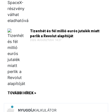
Tizenhét és fél millió eurós jutalék miatt
perlik a Revolut alapítóját
2026. AUGUSZTUS 4. 14:27
TOVÁBBI HÍREK >
NYUGDÍJ
KALKULÁTOR