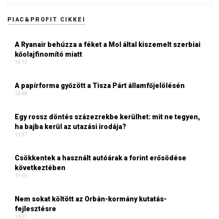
PIAC&PROFIT CIKKEI
A Ryanair behúzza a féket a Mol által kiszemelt szerbiai
kőolajfinomító miatt
14:12
A papírforma győzött a Tisza Párt államfőjelölésén
13:48
Egy rossz döntés százezrekbe kerülhet: mit ne tegyen,
ha bajba kerül az utazási irodája?
11:57
Csökkentek a használt autóárak a forint erősödése
következtében
11:01
Nem sokat költött az Orbán-kormány kutatás-
fejlesztésre
10:37