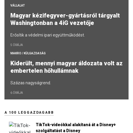
VÁLLALAT
Magyar kézifegyver-gyártásról tárgyalt
Washingtonban a 4iG vezetője
Erősítik a védelmi ipari együttműködést.
5 ÓRÁJA
MAKRO / KÜLGAZDASÁG
Kiderült, mennyi magyar áldozata volt az
embertelen hőhullámnak
Százas nagyságrend.
6 ÓRÁJA
A 100 LEGGAZDAGABB
TikTok-videókkal alakítaná át a Disney+
szolgáltatást a Disney