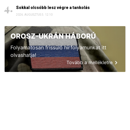
Sokkal olcsóbb lesz végre a tankolás
2026. AUGUSZTUS 5. 12:10
OROSZ-UKRÁN HÁBORÚ
Folyamatosan frissülő hírfolyamunkat itt
olvashatja!
Tovább a mellékletre