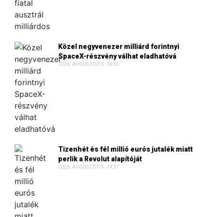
Közel negyvenezer milliárd forintnyi
SpaceX-részvény válhat eladhatóvá
2026. AUGUSZTUS 5. 06:35
Tizenhét és fél millió eurós jutalék miatt
perlik a Revolut alapítóját
2026. AUGUSZTUS 4. 14:27