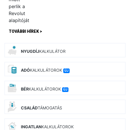
TOVÁBBI HÍREK >
NYUGDÍJ
KALKULÁTOR
ADÓ
KALKULÁTOROK
ÚJ
BÉR
KALKULÁTOROK
ÚJ
CSALÁD
TÁMOGATÁS
INGATLAN
KALKULÁTOROK