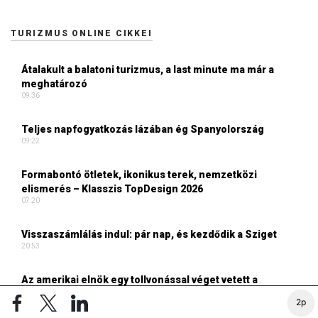
TURIZMUS ONLINE CIKKEI
Átalakult a balatoni turizmus, a last minute ma már a
meghatározó
09:36
Teljes napfogyatkozás lázában ég Spanyolország
09:22
Formabontó ötletek, ikonikus terek, nemzetközi
elismerés – Klasszis TopDesign 2026
07:20
Visszaszámlálás indul: pár nap, és kezdődik a Sziget
20:53
Az amerikai elnök egy tollvonással véget vetett a
születési turizmusnak
2p
14:00