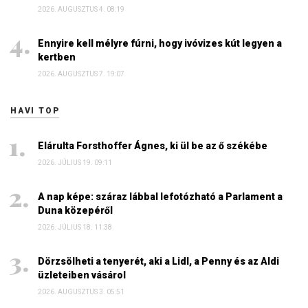
2026. AUGUSZTUS 4. 08:19
Ennyire kell mélyre fúrni, hogy ivóvizes kút legyen a
kertben
2026. AUGUSZTUS 7. 19:07
HAVI TOP
Elárulta Forsthoffer Ágnes, ki ül be az ő székébe
2026. JÚLIUS 19. 09:11
A nap képe: száraz lábbal lefotózható a Parlament a
Duna közepéről
2026. JÚLIUS 18. 11:38
Dörzsölheti a tenyerét, aki a Lidl, a Penny és az Aldi
üzleteiben vásárol
2026. AUGUSZTUS 3. 05:51