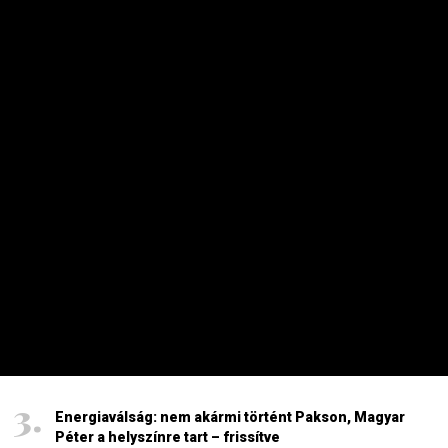
szakmai szervezet együttműködése után jelentős
tanulságokkal zárult a PLAN’EAT projekt, amely azt
vizsgálta, hogyan lehet egészségesebbé, fenntarthatóbbá
és társadalmilag igazságosabbá tenni az európai
élelmiszerrendszereket.
HETI TOP
Dörzsölheti a tenyerét, aki a Lidl, a Penny és az Aldi
üzleteiben vásárol
2026. AUGUSZTUS 3. 05:51
Sokkal olcsóbb lesz végre a tankolás
2026. AUGUSZTUS 5. 12:10
Energiaválság: nem akármi történt Pakson, Magyar
Péter a helyszínre tart – frissítve