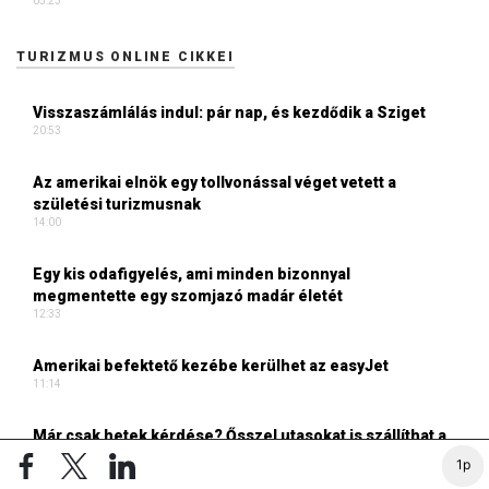
05:23
TURIZMUS ONLINE CIKKEI
Visszaszámlálás indul: pár nap, és kezdődik a Sziget
20:53
Az amerikai elnök egy tollvonással véget vetett a
születési turizmusnak
14:00
Egy kis odafigyelés, ami minden bizonnyal
megmentette egy szomjazó madár életét
12:33
Amerikai befektető kezébe kerülhet az easyJet
11:14
Már csak hetek kérdése? Ősszel utasokat is szállíthat a
Budapest–Belgrád vasútvonal
1p
11:02