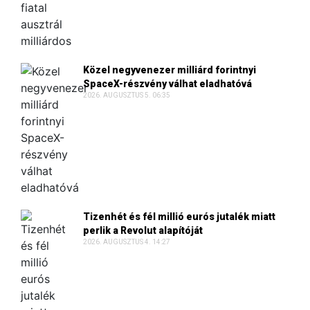
Közel negyvenezer milliárd forintnyi
SpaceX-részvény válhat eladhatóvá
2026. AUGUSZTUS 5. 06:35
Tizenhét és fél millió eurós jutalék miatt
perlik a Revolut alapítóját
2026. AUGUSZTUS 4. 14:27