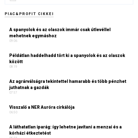
PIAC&PROFIT CIKKEI
A spanyolok és az olaszok immár csak útlevéllel
mehetnek egymáshoz
09:06
Példátlan haddelhadd tört ki a spanyolok és az olaszok
között
08:19
Az agrárválságra tekintettel hamarabb és több pénzhet
juthatnak a gazdák
07:57
Visszalő a NER Auróra cirkálója
06:50
A láthatatlan iparág: így lehetne javítani a menzai és a
kórházi étkeztetést