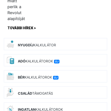
TOVÁBBI HÍREK >
NYUGDÍJ
KALKULÁTOR
ADÓ
KALKULÁTOROK
ÚJ
BÉR
KALKULÁTOROK
ÚJ
CSALÁD
TÁMOGATÁS
INGATLAN
KALKULÁTOROK