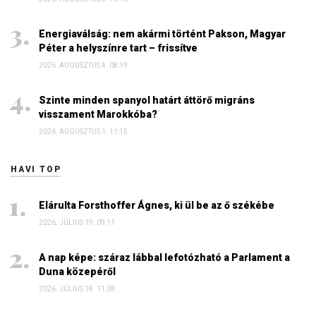
Energiaválság: nem akármi történt Pakson, Magyar
Péter a helyszínre tart – frissítve
2026. AUGUSZTUS 4. 08:19
Szinte minden spanyol határt áttörő migráns
visszament Marokkóba?
2026. AUGUSZTUS 1. 11:15
HAVI TOP
Elárulta Forsthoffer Ágnes, ki ül be az ő székébe
2026. JÚLIUS 19. 09:11
A nap képe: száraz lábbal lefotózható a Parlament a
Duna közepéről
2026. JÚLIUS 18. 11:38