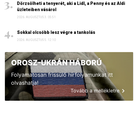
Dörzsölheti a tenyerét, aki a Lidl, a Penny és az Aldi
üzleteiben vásárol
2026. AUGUSZTUS 3. 05:51
Sokkal olcsóbb lesz végre a tankolás
2026. AUGUSZTUS 5. 12:10
OROSZ-UKRÁN HÁBORÚ
Folyamatosan frissülő hírfolyamunkat itt
olvashatja!
Tovább a mellékletre