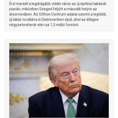
Érd maradt a legdrágább vidéki város az új építésű lakások
piacán, miközben Szeged feljött a második helyre az
ársorrendben. Az Otthon Centrum adatai szerint a legtöbb
új lakás továbbra is Debrecenben épül, ahol az átlagos
négyzetméterár eléri az 1,3 millió forintot.