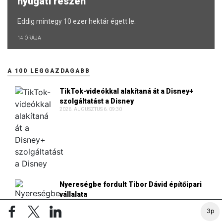
nyugati részén
Eddig mintegy 10 ezer hektár égett le.
14 ÓRÁJA
A 100 LEGGAZDAGABB
TikTok-videókkal alakítaná át a Disney+
szolgáltatást a Disney
2026. AUGUSZTUS 6. 09:30
Nyereségbe fordult Tibor Dávid építőipari
vállalata
2026. AUGUSZTUS 6. 08:19
3p