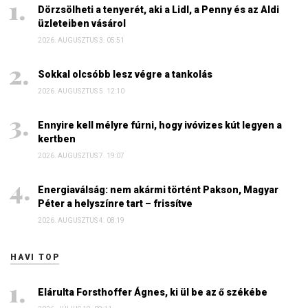
Dörzsölheti a tenyerét, aki a Lidl, a Penny és az Aldi
üzleteiben vásárol
2026. AUGUSZTUS 3. 05:51
Sokkal olcsóbb lesz végre a tankolás
2026. AUGUSZTUS 5. 12:10
Ennyire kell mélyre fúrni, hogy ivóvizes kút legyen a
kertben
2026. AUGUSZTUS 7. 19:07
Energiaválság: nem akármi történt Pakson, Magyar
Péter a helyszínre tart – frissítve
2026. AUGUSZTUS 4. 08:19
HAVI TOP
Elárulta Forsthoffer Ágnes, ki ül be az ő székébe