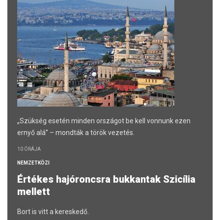
„Szükség esetén minden országot be kell vonnunk ezen
ernyő alá” – mondták a török vezetés.
10 ÓRÁJA
NEMZETKÖZI
Értékes hajóroncsra bukkantak Szicília
mellett
Bort is vitt a kereskedő.