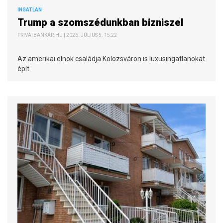
INGATLAN
Trump a szomszédunkban bizniszel
PRIVÁTBANKÁR.HU | 2026. JÚLIUS 5. 15:22
Az amerikai elnök családja Kolozsváron is luxusingatlanokat
épít.