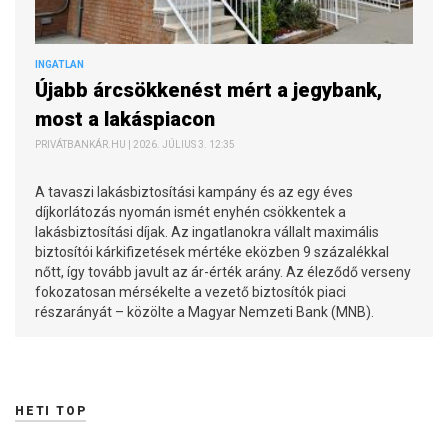
INGATLAN
Újabb árcsökkenést mért a jegybank,
most a lakáspiacon
PRIVÁTBANKÁR.HU | 2026. JÚLIUS 3. 12:35
A tavaszi lakásbiztosítási kampány és az egy éves
díjkorlátozás nyomán ismét enyhén csökkentek a
lakásbiztosítási díjak. Az ingatlanokra vállalt maximális
biztosítói kárkifizetések mértéke eközben 9 százalékkal
nőtt, így tovább javult az ár-érték arány. Az éleződő verseny
fokozatosan mérsékelte a vezető biztosítók piaci
részarányát – közölte a Magyar Nemzeti Bank (MNB).
HETI TOP