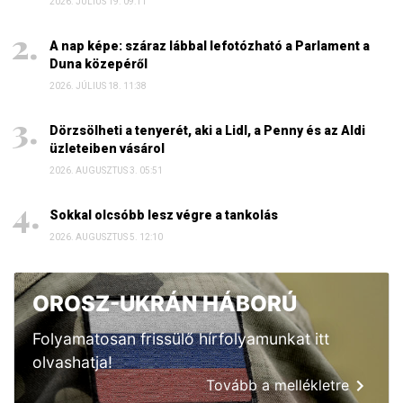
2026. JÚLIUS 19. 09:11
A nap képe: száraz lábbal lefotózható a Parlament a
Duna közepéről
2026. JÚLIUS 18. 11:38
Dörzsölheti a tenyerét, aki a Lidl, a Penny és az Aldi
üzleteiben vásárol
2026. AUGUSZTUS 3. 05:51
Sokkal olcsóbb lesz végre a tankolás
2026. AUGUSZTUS 5. 12:10
OROSZ-UKRÁN HÁBORÚ
Folyamatosan frissülő hírfolyamunkat itt
olvashatja!
Tovább a mellékletre