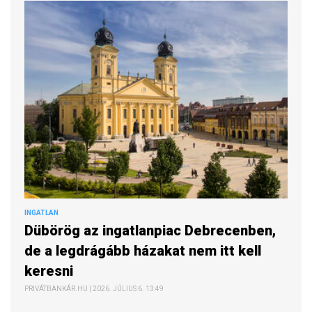
INGATLAN
Dübörög az ingatlanpiac Debrecenben,
de a legdrágább házakat nem itt kell
keresni
PRIVÁTBANKÁR.HU | 2026. JÚLIUS 6. 13:49