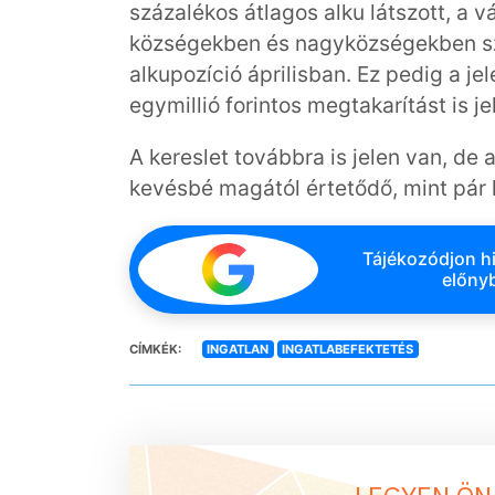
százalékos átlagos alku látszott, a 
községekben és nagyközségekben szi
alkupozíció áprilisban. Ez pedig a je
egymillió forintos megtakarítást is j
A kereslet továbbra is jelen van, de
kevésbé magától értetődő, mint pár 
Tájékozódjon hi
előnyb
CÍMKÉK:
INGATLAN
INGATLABEFEKTETÉS