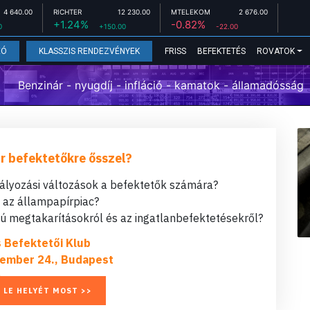
4 640.00
RICHTER
12 230.00
MTELEKOM
2 676.00
+1.24%
-0.82%
0
+150.00
-22.00
FRISS
BEFEKTETÉS
ROVATOK
EÓ
KLASSZIS RENDEZVÉNYEK
Benzinár - nyugdíj - infláció - kamatok - államadósság
r befektetőkre ősszel?
bályozási változások a befektetők számára?
t az állampapírpiac?
 megtakarításokról és az ingatlanbefektetésekről?
s Befektetői Klub
ember 24., Budapest
 LE HELYÉT MOST >>