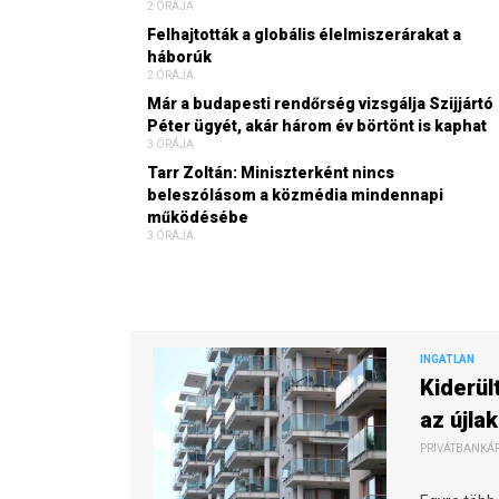
2 ÓRÁJA
Felhajtották a globális élelmiszerárakat a
háborúk
2 ÓRÁJA
Már a budapesti rendőrség vizsgálja Szijjártó
Péter ügyét, akár három év börtönt is kaphat
3 ÓRÁJA
Tarr Zoltán: Miniszterként nincs
beleszólásom a közmédia mindennapi
működésébe
3 ÓRÁJA
INGATLAN
Kiderül
az újla
PRIVÁTBANKÁR.