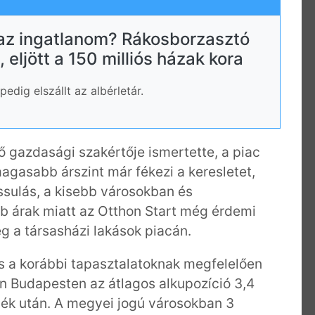
 az ingatlanom? Rákosborzasztó
 eljött a 150 milliós házak kora
edig elszállt az albérletár.
ő gazdasági szakértője ismertette, a piac
agasabb árszint már fékezi a keresletet,
assulás, a kisebb városokban és
b árak miatt az Otthon Start még érdemi
leg a társasházi lakások piacán.
lás a korábbi tapasztalatoknak megfelelően
an Budapesten az átlagos alkupozíció 3,4
alék után. A megyei jogú városokban 3