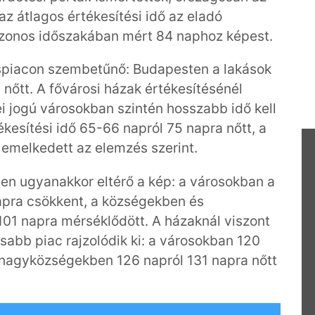
az átlagos értékesítési idő az eladó
 azonos időszakában mért 84 naphoz képest.
áspiacon szembetűnő: Budapesten a lakások
 nőtt. A fővárosi házak értékesítésénél
i jogú városokban szintén hosszabb idő kell
ékesítési idő 65-66 napról 75 napra nőtt, a
 emelkedett az elemzés szerint.
en ugyanakkor eltérő a kép: a városokban a
napra csökkent, a községekben és
01 napra mérséklődött. A házaknál viszont
sabb piac rajzolódik ki: a városokban 120
 nagyközségekben 126 napról 131 napra nőtt