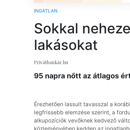
INGATLAN
Sokkal nehezeb
lakásokat
Privátbankár.hu
95 napra nőtt az átlagos ért
Érezhetően lassult tavasszal a korá
legfrissebb elemzése szerint, a fordu
alkupozíciók vevőknek kedvező változá
közleményében kedden az ingatlanhir