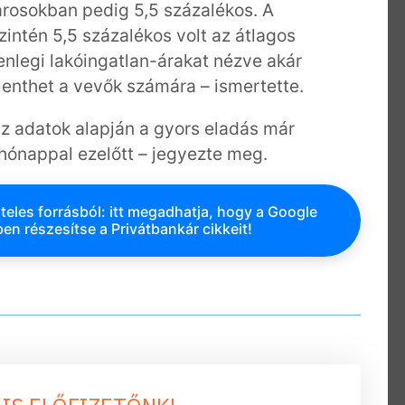
városokban pedig 5,5 százalékos. A
ntén 5,5 százalékos volt az átlagos
lenlegi lakóingatlan-árakat nézve akár
elenthet a vevők számára – ismertette.
 az adatok alapján a gyors eladás már
hónappal ezelőtt – jegyezte meg.
teles forrásból: itt megadhatja, hogy a Google
en részesítse a Privátbankár cikkeit!