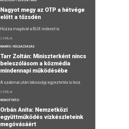
RÉSZVÉNY / DEVIZA / ÁRU
Nagyot megy az OTP a hétvége
előtt a tőzsdén
Húzza magával a BUX-indexet is.
2 ÓRÁJA
MAKRO / KÜLGAZDASÁG
Tarr Zoltán: Miniszterként nincs
beleszólásom a közmédia
mindennapi működésébe
A szakmai után lakossági egyeztetés is lesz.
3 ÓRÁJA
NEMZETKÖZI
Orbán Anita: Nemzetközi
együttműködés vízkészleteink
megóvásáért