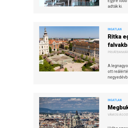
Egyre több a
adták ki.
INGATLAN
Ritka e
falvakb
PRIVÁTBANKÁR.
A legnagyo
ott reálér
negyedévb
INGATLAN
Megbuko
VÁMOSI ÁGOSTO