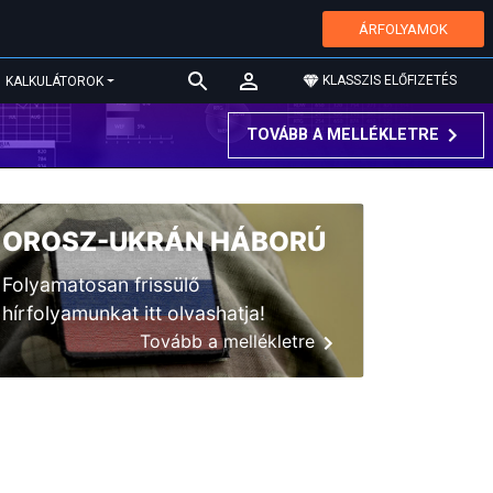
ÁRFOLYAMOK
KLASSZIS ELŐFIZETÉS
KALKULÁTOROK
TOVÁBB A MELLÉKLETRE
OROSZ-UKRÁN HÁBORÚ
Folyamatosan frissülő
hírfolyamunkat itt olvashatja!
Tovább a mellékletre