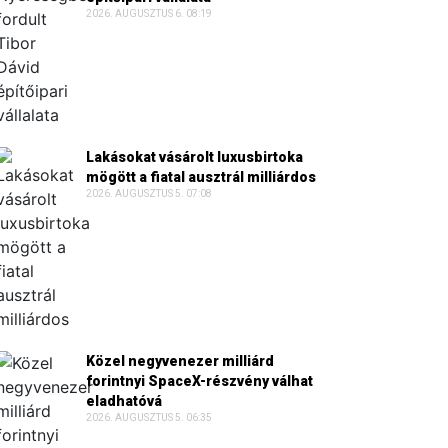
2026. AUGUSZTUS 6. 08:19
Lakásokat vásárolt luxusbirtoka
mögött a fiatal ausztrál milliárdos
2026. AUGUSZTUS 5. 07:08
Közel negyvenezer milliárd
forintnyi SpaceX-részvény válhat
eladhatóvá
2026. AUGUSZTUS 5. 06:35