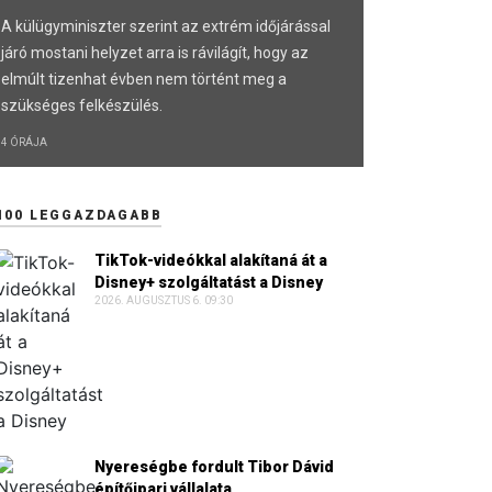
A külügyminiszter szerint az extrém időjárással
járó mostani helyzet arra is rávilágít, hogy az
elmúlt tizenhat évben nem történt meg a
szükséges felkészülés.
4 ÓRÁJA
100 LEGGAZDAGABB
TikTok-videókkal alakítaná át a
Disney+ szolgáltatást a Disney
2026. AUGUSZTUS 6. 09:30
Nyereségbe fordult Tibor Dávid
építőipari vállalata