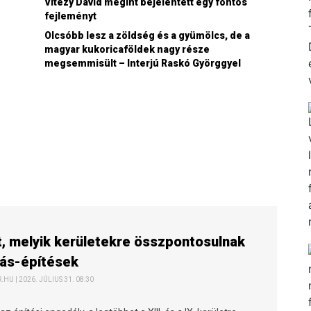
Vitézy Dávid megint bejelentett egy fontos
fejleményt
Olcsóbb lesz a zöldség és a gyümölcs, de a
magyar kukoricaföldek nagy része
megsemmisült – Interjú Raskó Györggyel
t, melyik kerületekre összpontosulnak
kás-építések
HU | 2026. JÚLIUS 31. 08:30