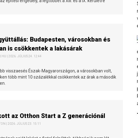
z építési engedély, a legtöbbet a XIII. és a IX. kerületre
gyüttállás: Budapesten, városokban és
an is csökkentek a lakásárak
HU | 2026. JÚLIUS 24. 12:44
bb visszaesés Észak-Magyarországon, a városokban volt,
téken több mint 10 százalékkal csökkentek az árak a második
en.
tt az Otthon Start a Z generációnál
N | 2026. JÚLIUS 23. 15:11