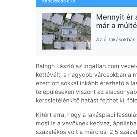
Kapcsolódó cikk
Mennyit ér
már a múlté,
Az új lakásokban p
Balogh László az ingatlan.com vezet
kettévált, a nagyobb városokban a m
ezért ott sokkal inkább érezhető a l
településeken viszont az alacsonyab
keresletélénkítő hatást fejthet ki, fő
Kitért arra, hogy a lakáspiaci lassu
most is a vevőknek kedvez, áprilisb
százalékos volt a márciusi 2,5 száz