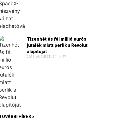
Tizenhét és fél millió eurós
jutalék miatt perlik a Revolut
alapítóját
2026. AUGUSZTUS 4. 14:27
TOVÁBBI HÍREK >