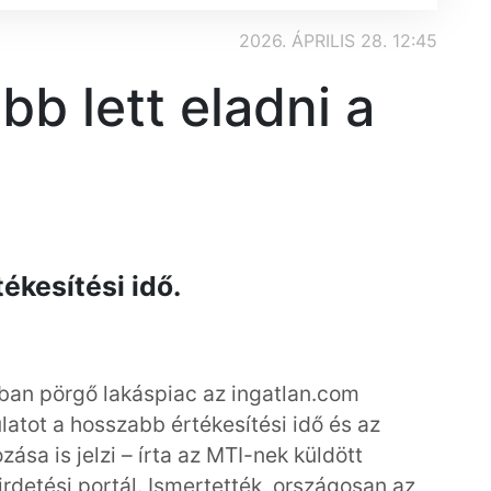
2026. ÁPRILIS 28. 12:45
b lett eladni a
ékesítési idő.
bban pörgő lakáspiac az ingatlan.com
latot a hosszabb értékesítési idő és az
sa is jelzi – írta az MTI-nek küldött
detési portál. Ismertették, országosan az