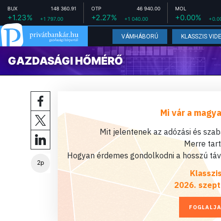
BUX
148 360.91
OTP
46 940.00
MOL
+1.23%
+2.27%
+0.00%
+1 797.00
+1 040.00
+0.0
VÁMHÁBORÚ
KLASSZIS VID
GAZDASÁGI HŐMÉRŐ
Mi vár a magya
Mit jelentenek az adózási és sza
Merre tar
Hogyan érdemes gondolkodni a hosszú távú
2p
Klasszi
2026. szept
FOGLALJA