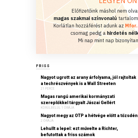
LEGYEN ÖN
Előfizetőink máshol nem olvas
magas szakmai színvonalú
tartalom
Korlátlan hozzáférést adunk az
Mfor
csomag pedig a
hirdetés nélk
Mi nap mint nap bizonyítan
FRISS
Nagyot ugrott az arany árfolyama, jól rajtoltak
a techrészvények is a Wall Streeten
21 PERCE
Magas rangú amerikai kormányzati
szereplőkkel tárgyalt Jászai Gellért
KÖRÜLBELÜL 1 ÓRÁJA
Nagyot megy az OTP a hétvége előtt a tőzsdén
2 ÓRÁJA
Lehullt a lepel: ezt művelte a Richter,
befutottak a friss számok