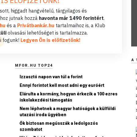
 IS ELŐFIZETŐNK!
ott, higgadt hangvételű, tárgyilagos és
hoz jutnak hozzá
havonta már 1490 forintért
.
.hu
és a
Privátbankár.hu
tartalmaihoz is, a Klub
üli
olvasási lehetőséget is tartalmazza.
i fogunk!
Legyen Ön is előfizetőnk!
A 
MFOR.HU TOP24
Izzasztó napon van túl a forint
Ennyi forintot kell most adni egy euróért
Elárulta a kormány, hogyan érkezik a 100 ezres
iskolakezdési támogatás
Nem léphetnek a magyar hatóságok a külföldi
utazási iroda ügyében
Ők biztosan megússzák a ledolgozós
szombatot