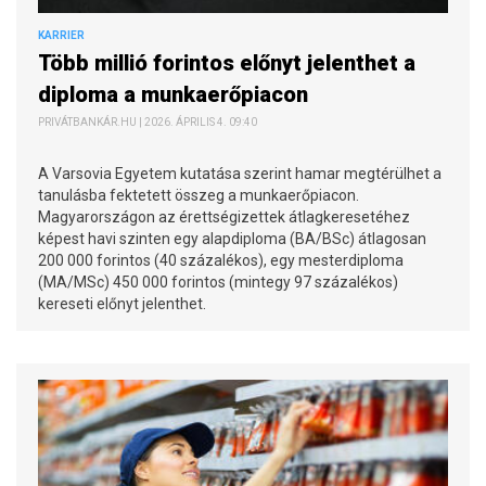
KARRIER
Több millió forintos előnyt jelenthet a
diploma a munkaerőpiacon
PRIVÁTBANKÁR.HU | 2026. ÁPRILIS 4. 09:40
A Varsovia Egyetem kutatása szerint hamar megtérülhet a
tanulásba fektetett összeg a munkaerőpiacon.
Magyarországon az érettségizettek átlagkeresetéhez
képest havi szinten egy alapdiploma (BA/BSc) átlagosan
200 000 forintos (40 százalékos), egy mesterdiploma
(MA/MSc) 450 000 forintos (mintegy 97 százalékos)
kereseti előnyt jelenthet.