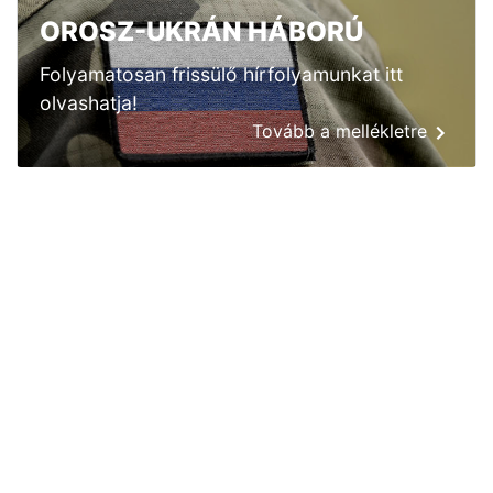
OROSZ-UKRÁN HÁBORÚ
Folyamatosan frissülő hírfolyamunkat itt
olvashatja!
Tovább a mellékletre