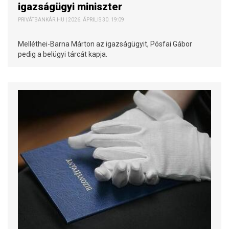
igazságügyi miniszter
PRIVÁTBANKÁR.HU | 2026. ÁPRILIS 30. 19:09
Melléthei-Barna Márton az igazságügyit, Pósfai Gábor
pedig a belügyi tárcát kapja.