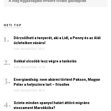
A világ leggazdagabb embere tovább gazdagodik.
HETI TOP
Dörzsölheti a tenyerét, aki a Lidl, a Penny és az Aldi
üzleteiben vásárol
2026. AUGUSZTUS 3. 05:51
Sokkal olcsóbb lesz végre a tankolás
2026. AUGUSZTUS 5. 12:10
Energiaválság: nem akármi történt Pakson, Magyar
Péter a helyszínre tart – frissítve
2026. AUGUSZTUS 4. 08:19
Szinte minden spanyol határt áttörő migráns
visszament Marokkóba?