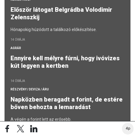
Először látogat Belgrádba Volodimir
Zelenszkij
Hónapokig húzódott a találkozó előkészítése.
14 ÓRÁJA
AGRÁR
Ennyire kell mélyre fúrni, hogy ivóvizes
kút legyen a kertben
14 ÓRÁJA
RÉSZVÉNY / DEVIZA / ÁRU
Napközben beragadt a forint, de estére
bőven behozta a lemaradást
A végén a forint lett az erősebb.
4p
15 ÓRÁJA