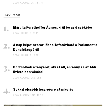
2026. AUGUSZTUS 1. 11:15
HAVI TOP
Elárulta Forsthoffer Ágnes, ki ül be az ő székébe
2026. JÚLIUS 19. 09:11
A nap képe: száraz lábbal lefotózható a Parlament a
Duna közepéről
2026. JÚLIUS 18. 11:38
Dörzsölheti a tenyerét, aki a Lidl, a Penny és az Aldi
üzleteiben vásárol
2026. AUGUSZTUS 3. 05:51
Sokkal olcsóbb lesz végre a tankolás
2026. AUGUSZTUS 5. 12:10