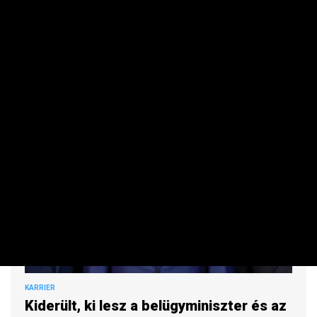
Több választott tisztséget is érinthet a cikluslimit.
KARRIER
Kiderült, ki lesz a belügyminiszter és az