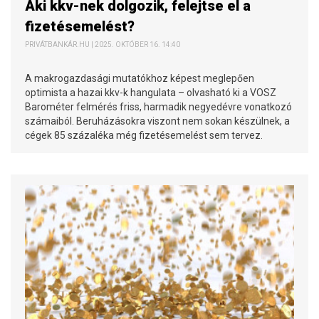
Aki kkv-nek dolgozik, felejtse el a
fizetésemelést?
PRIVÁTBANKÁR.HU | 2025. OKTÓBER 16. 14:40
A makrogazdasági mutatókhoz képest meglepően
optimista a hazai kkv-k hangulata – olvasható ki a VOSZ
Barométer felmérés friss, harmadik negyedévre vonatkozó
számaiból. Beruházásokra viszont nem sokan készülnek, a
cégek 85 százaléka még fizetésemelést sem tervez.