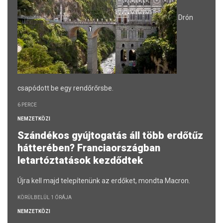
Drón
csapódott be egy rendőrőrsbe.
6 PERCE
NEMZETKÖZI
Szándékos gyújtogatás áll több erdőtűz
hátterében? Franciaországban
letartóztatások kezdődtek
Újra kell majd telepítenünk az erdőket, mondta Macron.
KÖRÜLBELÜL 1 ÓRÁJA
NEMZETKÖZI