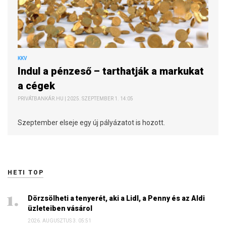
KKV
Indul a pénzeső – tarthatják a markukat
a cégek
PRIVÁTBANKÁR.HU | 2025. SZEPTEMBER 1. 14:05
Szeptember elseje egy új pályázatot is hozott.
HETI TOP
Dörzsölheti a tenyerét, aki a Lidl, a Penny és az Aldi
üzleteiben vásárol
2026. AUGUSZTUS 3. 05:51