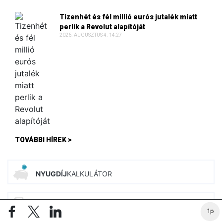
Tizenhét és fél millió eurós jutalék miatt
perlik a Revolut alapítóját
2026. AUGUSZTUS 4. 14:27
TOVÁBBI HÍREK >
NYUGDÍJ
KALKULÁTOR
ADÓ
KALKULÁTOROK
ÚJ
1p