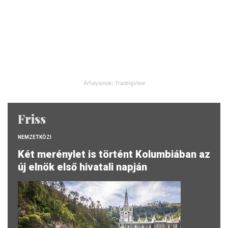
Árfolyamok: TradingView
Friss
NEMZETKÖZI
Két merénylet is történt Kolumbiában az
új elnök első hivatali napján