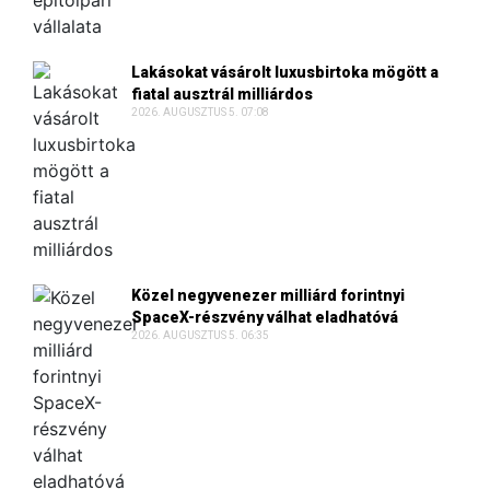
Lakásokat vásárolt luxusbirtoka mögött a
fiatal ausztrál milliárdos
2026. AUGUSZTUS 5. 07:08
Közel negyvenezer milliárd forintnyi
SpaceX-részvény válhat eladhatóvá
2026. AUGUSZTUS 5. 06:35