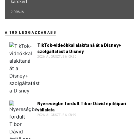
károkért.
2 ÓRÁJA
A 100 LEGGAZDAGABB
TikTok-videókkal alakítaná át a Disney+
szolgáltatást a Disney
2026. AUGUSZTUS 6. 09:30
Nyereségbe fordult Tibor Dávid építőipari
vállalata
2026. AUGUSZTUS 6. 08:19