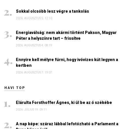
Sokkal olcsóbb lesz végre a tankolás
2026. AUGUSZTUS 5. 12:10
Energiaválság: nem akármi történt Pakson, Magyar
Péter a helyszínre tart – frissítve
2026. AUGUSZTUS 4. 08:19
Ennyire kell mélyre fúrni, hogy ivóvizes kút legyen a
kertben
2026. AUGUSZTUS 7. 19:07
HAVI TOP
Elárulta Forsthoffer Ágnes, ki ül be az ő székébe
2026. JÚLIUS 19. 09:11
A nap képe: száraz lábbal lefotózható a Parlament a