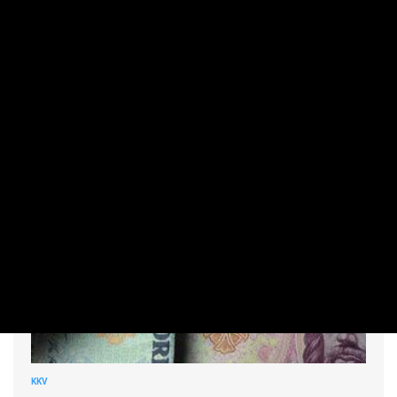
PRIVÁTBANKÁR.HU | 2025. OKTÓBER 29. 09:41
Jelentős változtatásokat készít elő a kormány.
KKV