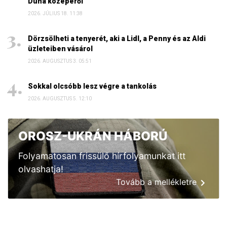
Duna közepéről
2026. JÚLIUS 18. 11:38
Dörzsölheti a tenyerét, aki a Lidl, a Penny és az Aldi
üzleteiben vásárol
2026. AUGUSZTUS 3. 05:51
Sokkal olcsóbb lesz végre a tankolás
2026. AUGUSZTUS 5. 12:10
OROSZ-UKRÁN HÁBORÚ
Folyamatosan frissülő hírfolyamunkat itt
olvashatja!
Tovább a mellékletre