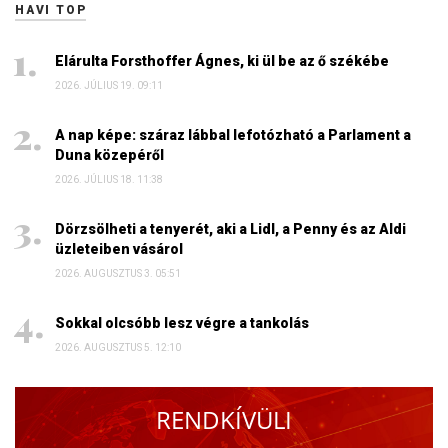
HAVI TOP
Elárulta Forsthoffer Ágnes, ki ül be az ő székébe
2026. JÚLIUS 19. 09:11
A nap képe: száraz lábbal lefotózható a Parlament a
Duna közepéről
2026. JÚLIUS 18. 11:38
Dörzsölheti a tenyerét, aki a Lidl, a Penny és az Aldi
üzleteiben vásárol
2026. AUGUSZTUS 3. 05:51
Sokkal olcsóbb lesz végre a tankolás
2026. AUGUSZTUS 5. 12:10
RENDKÍVÜLI