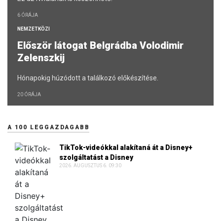
6 ÓRÁJA
NEMZETKÖZI
Először látogat Belgrádba Volodimir
Zelenszkij
Hónapokig húzódott a találkozó előkészítése.
20 ÓRÁJA
A 100 LEGGAZDAGABB
TikTok-videókkal alakítaná át a Disney+
szolgáltatást a Disney
2026. AUGUSZTUS 6. 09:30