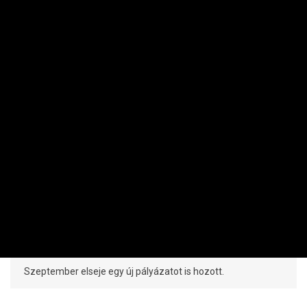
KKV
Indul a pénzeső – tarthatják a markukat
a cégek
PRIVÁTBANKÁR.HU | 2025. SZEPTEMBER 1. 14:05
Szeptember elseje egy új pályázatot is hozott.