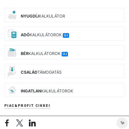
NYUGDÍJ
KALKULÁTOR
ADÓ
KALKULÁTOROK
ÚJ
BÉR
KALKULÁTOROK
ÚJ
CSALÁD
TÁMOGATÁS
INGATLAN
KALKULÁTOROK
PIAC&PROFIT CIKKEI
A Ryanair behúzza a féket a Mol által kiszemelt szerbiai
1p
kőolajfinomító miatt