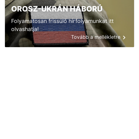
OROSZ-UKRÁN HÁBORÚ
Folyamatosan frissülő hírfolyamunkat itt
olvashatja!
Tovább a mellékletre