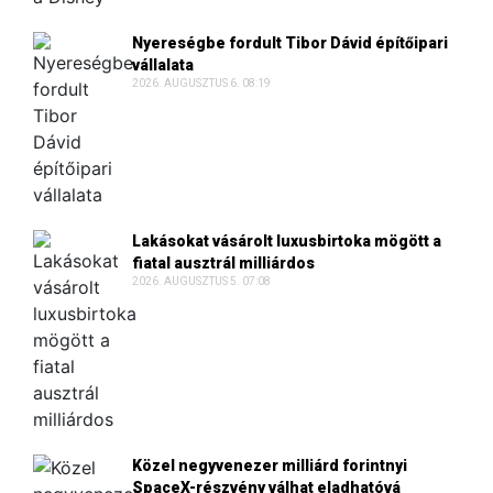
Nyereségbe fordult Tibor Dávid építőipari
vállalata
2026. AUGUSZTUS 6. 08:19
Lakásokat vásárolt luxusbirtoka mögött a
fiatal ausztrál milliárdos
2026. AUGUSZTUS 5. 07:08
Közel negyvenezer milliárd forintnyi
SpaceX-részvény válhat eladhatóvá