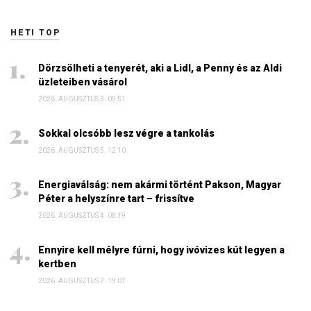
HETI TOP
Dörzsölheti a tenyerét, aki a Lidl, a Penny és az Aldi
üzleteiben vásárol
2026. AUGUSZTUS 3. 05:51
Sokkal olcsóbb lesz végre a tankolás
2026. AUGUSZTUS 5. 12:10
Energiaválság: nem akármi történt Pakson, Magyar
Péter a helyszínre tart – frissítve
2026. AUGUSZTUS 4. 08:19
Ennyire kell mélyre fúrni, hogy ivóvizes kút legyen a
kertben
2026. AUGUSZTUS 7. 19:07