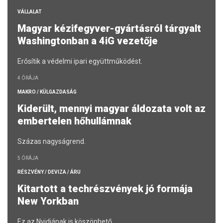
VÁLLALAT
Magyar kézifegyver-gyártásról tárgyalt
Washingtonban a 4iG vezetője
Erősítik a védelmi ipari együttműködést.
4 ÓRÁJA
MAKRO / KÜLGAZDASÁG
Kiderült, mennyi magyar áldozata volt az
embertelen hőhullámnak
Százas nagyságrend.
5 ÓRÁJA
RÉSZVÉNY / DEVIZA / ÁRU
Kitartott a techrészvények jó formája
New Yorkban
Ez az Nvidiának is köszönhető.