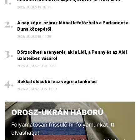
2026. JÚLIUS 19. 09:11
A nap képe: száraz lábbal lefotózható a Parlament a
Duna közepéről
2026. JÚLIUS 18. 11:38
Dörzsölheti a tenyerét, aki a Lidl, a Penny és az Aldi
üzleteiben vásárol
2026. AUGUSZTUS 3. 05:51
Sokkal olcsóbb lesz végre a tankolás
2026. AUGUSZTUS 5. 12:10
OROSZ-UKRÁN HÁBORÚ
Folyamatosan frissülő hírfolyamunkat itt
olvashatja!