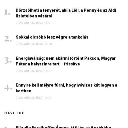
Dörzsölheti a tenyerét, aki a Lidl, a Penny és az Aldi
üzleteiben vásárol
2026. AUGUSZTUS 3. 05:51
Sokkal olcsóbb lesz végre a tankolás
2026. AUGUSZTUS 5. 12:10
Energiaválság: nem akármi történt Pakson, Magyar
Péter a helyszínre tart – frissítve
2026. AUGUSZTUS 4. 08:19
Ennyire kell mélyre fúrni, hogy ivóvizes kút legyen a
kertben
2026. AUGUSZTUS 7. 19:07
HAVI TOP
Elárulta Forsthoffer Ágnes, ki ül be az ő székébe