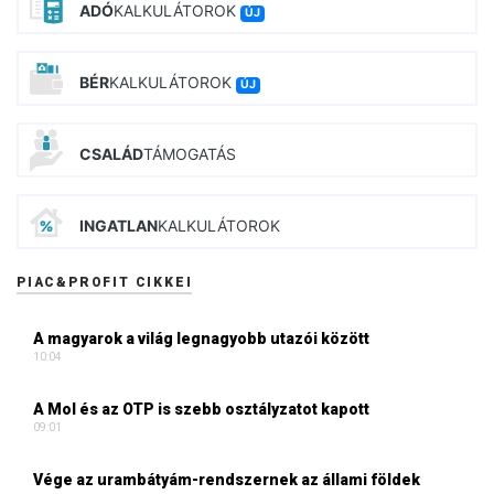
ADÓ
KALKULÁTOROK
ÚJ
BÉR
KALKULÁTOROK
ÚJ
CSALÁD
TÁMOGATÁS
INGATLAN
KALKULÁTOROK
PIAC&PROFIT CIKKEI
A magyarok a világ legnagyobb utazói között
10:04
A Mol és az OTP is szebb osztályzatot kapott
09:01
Vége az urambátyám-rendszernek az állami földek