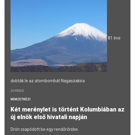
81 éve
dobták le az atombombát Nagaszakira.
20 PERCE
NEMZETKÖZI
Két merénylet is történt Kolumbiában az
új elnök első hivatali napján
Drón csapódott be egy rendőrőrsbe.