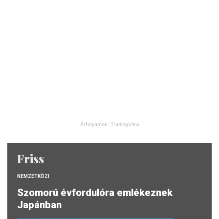
Árfolyamok: TradingView
Friss
NEMZETKÖZI
Szomorú évfordulóra emlékeznek
Japánban