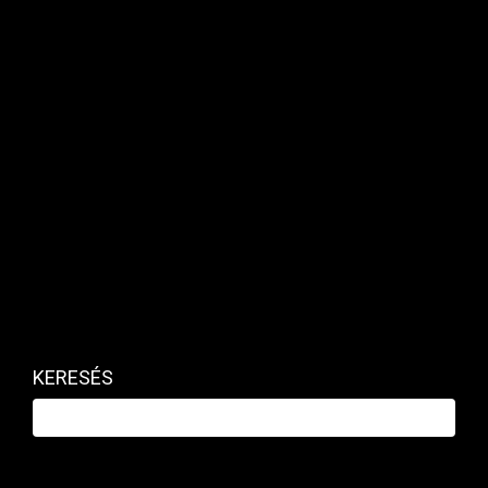
pénzügyek, finanszírozási lehetőségek és kkv-
trendek világában.
KERESÉS
Az új megoldást elsősorban azoknak a