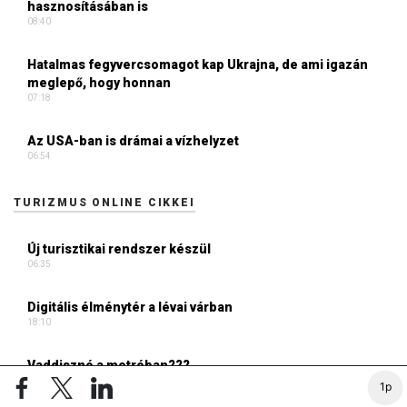
hasznosításában is
08:40
Hatalmas fegyvercsomagot kap Ukrajna, de ami igazán
meglepő, hogy honnan
07:18
Az USA-ban is drámai a vízhelyzet
06:54
TURIZMUS ONLINE CIKKEI
Új turisztikai rendszer készül
06:35
Digitális élménytér a lévai várban
18:10
Vaddisznó a metróban???
17:37
1p