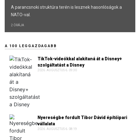
A parancsnoki struktúra terén is lesznek hasonlóságok a
NATO-val.
2 ÓRÁJA
A 100 LEGGAZDAGABB
TikTok-videókkal alakítaná át a Disney+
szolgáltatást a Disney
2026. AUGUSZTUS 6. 09:30
Nyereségbe fordult Tibor Dávid építőipari
vállalata
2026. AUGUSZTUS 6. 08:19