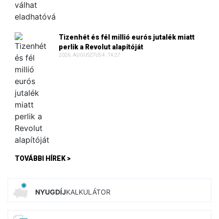
Tizenhét és fél millió eurós jutalék miatt
perlik a Revolut alapítóját
2026. AUGUSZTUS 4. 14:27
TOVÁBBI HÍREK >
NYUGDÍJ
KALKULÁTOR