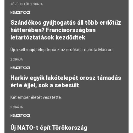
KÖRÜLBELÜL 1 ÓRÁJA
NEMZETKÖZI
Szándékos gyújtogatás áll több erdőtűz
hátterében? Franciaországban
letartóztatások kezdődtek
Újra kell majd telepítenünk az erdőket, mondta Macron.
2 ÓRÁJA
NEMZETKÖZI
Harkiv egyik lakótelepét orosz támadás
érte éjjel, sok a sebesült
Két ember életét vesztette.
2 ÓRÁJA
NEMZETKÖZI
Új NATO-t épít Törökország