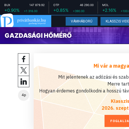
BUX
147 879.92
OTP
46 290.00
MOL
+0.90%
+0.85%
+2.16%
+1 316.00
+390.00
+100.
VÁMHÁBORÚ
KLASSZIS VID
GAZDASÁGI HŐMÉRŐ
Mi vár a magya
Mit jelentenek az adózási és sza
Merre tar
Hogyan érdemes gondolkodni a hosszú távú
4p
Klasszi
2026. szept
FOGLALJA