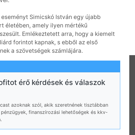
vel.
 eseményt Simicskó István egy újabb
t életében, amely ilyen mértékű
esült. Emlékeztetett arra, hogy a kiemelt
árd forintot kapnak, s ebből az első
znek a szövetségek számlájára.
rofitot érő kérdések és válaszok
ast azoknak szól, akik szeretnének tisztábban
ói pénzügyek, finanszírozási lehetőségek és kkv-
.