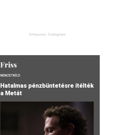
Árfolyamok: TradingView
Friss
NEMZETKÖZI
Hatalmas pénzbüntetésre ítélték
a Metát