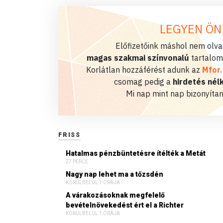
LEGYEN ÖN
Előfizetőink máshol nem olvas
magas szakmai színvonalú
tartalom
Korlátlan hozzáférést adunk az
Mfor
csomag pedig a
hirdetés nélk
Mi nap mint nap bizonyítan
FRISS
Hatalmas pénzbüntetésre ítélték a Metát
27 PERCE
Nagy nap lehet ma a tőzsdén
KÖRÜLBELÜL 1 ÓRÁJA
A várakozásoknak megfelelő
bevételnövekedést ért el a Richter
KÖRÜLBELÜL 1 ÓRÁJA