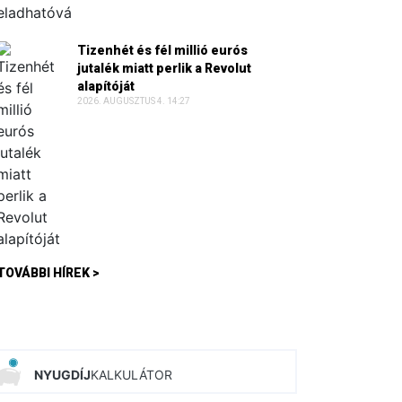
Tizenhét és fél millió eurós
jutalék miatt perlik a Revolut
alapítóját
2026. AUGUSZTUS 4. 14:27
TOVÁBBI HÍREK >
NYUGDÍJ
KALKULÁTOR