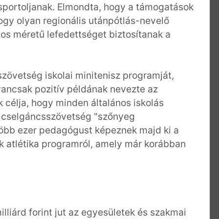
sportoljanak. Elmondta, hogy a támogatások
ogy olyan regionális utánpótlás-nevelő
s méretű lefedettséget biztosítanak a
zövetség iskolai minitenisz programját,
ancsak pozitív példának nevezte az
célja, hogy minden általános iskolás
 a cselgáncsszövetség "szőnyeg
több ezer pedagógust képeznek majd ki a
ök atlétika programról, amely már korábban
illiárd forint jut az egyesületek és szakmai