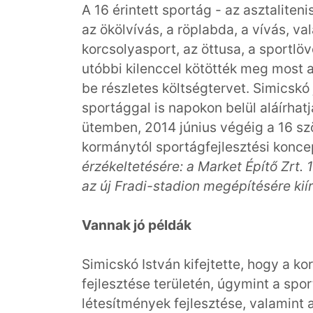
A 16 érintett sportág - az asztaliten
az ökölvívás, a röplabda, a vívás, val
korcsolyasport, az öttusa, a sportlöv
utóbbi kilenccel kötötték meg most a
be részletes költségtervet. Simicskó 
sportággal is napokon belül aláírhat
ütemben, 2014 június végéig a 16 szö
kormánytól sportágfejlesztési konc
érzékeltetésére: a Market Építő Zrt. 1
az új Fradi-stadion megépítésére kiír
Vannak jó példák
Simicskó István kifejtette, hogy a k
fejlesztése területén, úgymint a spor
létesítmények fejlesztése, valamint