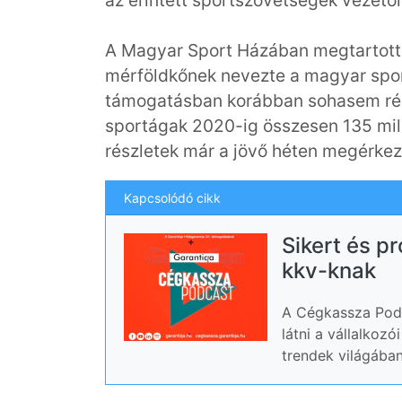
az érintett sportszövetségek vezetői
A Magyar Sport Házában megtartott
mérföldkőnek nevezte a magyar spor
támogatásban korábban sohasem rész
sportágak 2020-ig összesen 135 milli
részletek már a jövő héten megérke
Kapcsolódó cikk
Sikert és p
kkv-knak
A Cégkassza Podc
látni a vállalkoz
trendek világában