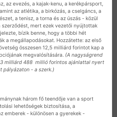
isz, az evezés, a kajak-kenu, a kerékpársport,
amint az atlétika, a birkózás, a cselgáncs, a
észet, a tenisz, a torna és az úszás - közül
 szerződést, mert ezek vezetői nyújtottak
jelezte, bízik benne, hogy a többi hét
ják a megállapodásokat. Hozzátette: az első
vetség összesen 12,5 milliárd forintot kap a
epciójának megvalósítására.
(A nagyságrend
3 milliárd 488 millió forintos ajánlattal nyert
t pályázaton - a szerk.)
ormánynak három fő teendője van a sport
tolási lehetőségek biztosítása, a
 az emberek - különösen a gyerekek -