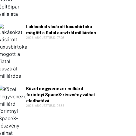
Lakásokat vásárolt luxusbirtoka
mögött a fiatal ausztrál milliárdos
2026. AUGUSZTUS 5. 07:08
Közel negyvenezer milliárd
forintnyi SpaceX-részvény válhat
eladhatóvá
2026. AUGUSZTUS 5. 06:35