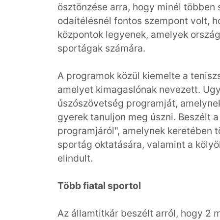
ösztönzése arra, hogy minél többen 
odaítélésnél fontos szempont volt, h
központok legyenek, amelyek országo
sportágak számára.
A programok közül kiemelte a teniszs
amelyet kimagaslónak nevezett. Ugy
úszószövetség programját, amelynek 
gyerek tanuljon meg úszni. Beszélt
programjáról", amelynek keretében 
sportág oktatására, valamint a köly
elindult.
Több fiatal sportol
Az államtitkár beszélt arról, hogy 2 m