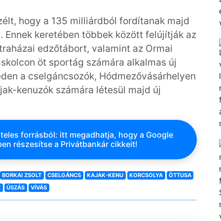
élt, hogy a 135 milliárdból fordítanak majd
. Ennek keretében többek között felújítják az
átraházai edzőtábort, valamint az Ormai
iskolcon öt sportág számára alkalmas új
léden a cselgáncsozók, Hódmezővásárhelyen
jak-kenuzók számára létesül majd új
teles forrásból: itt megadhatja, hogy a Google
en részesítse a Privátbankár cikkeit!
BORKAI ZSOLT
CSELGÁNCS
KAJAK-KENU
KORCSOLYA
ÖTTUSA
Z
ÚSZÁS
VÍVÁS