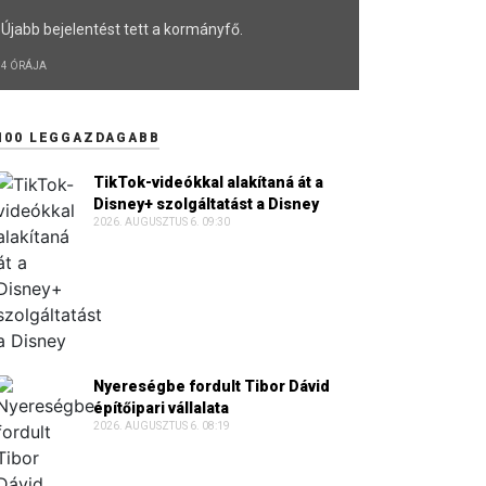
Újabb bejelentést tett a kormányfő.
4 ÓRÁJA
100 LEGGAZDAGABB
TikTok-videókkal alakítaná át a
Disney+ szolgáltatást a Disney
2026. AUGUSZTUS 6. 09:30
Nyereségbe fordult Tibor Dávid
építőipari vállalata
2026. AUGUSZTUS 6. 08:19