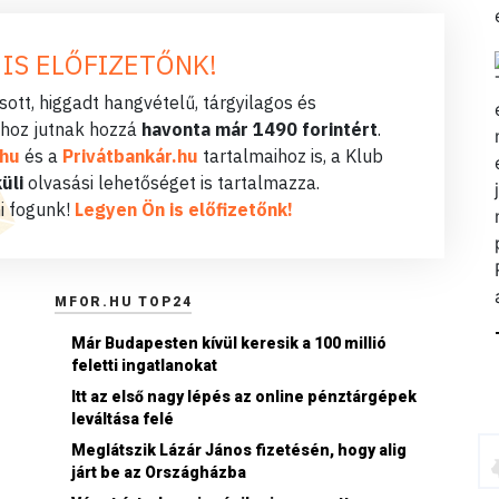
 IS ELŐFIZETŐNK!
ott, higgadt hangvételű, tárgyilagos és
hoz jutnak hozzá
havonta már 1490 forintért
.
.hu
és a
Privátbankár.hu
tartalmaihoz is, a Klub
üli
olvasási lehetőséget is tartalmazza.
i fogunk!
Legyen Ön is előfizetőnk!
MFOR.HU TOP24
Már Budapesten kívül keresik a 100 millió
feletti ingatlanokat
Itt az első nagy lépés az online pénztárgépek
leváltása felé
Meglátszik Lázár János fizetésén, hogy alig
járt be az Országházba