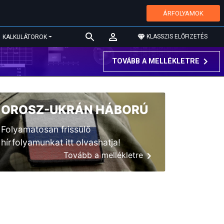
ÁRFOLYAMOK
KLASSZIS ELŐFIZETÉS
KALKULÁTOROK
TOVÁBB A MELLÉKLETRE
OROSZ-UKRÁN HÁBORÚ
Folyamatosan frissülő
hírfolyamunkat itt olvashatja!
Tovább a mellékletre