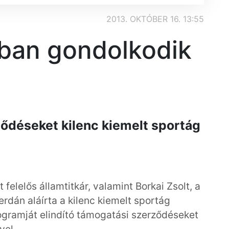
2013. OKTÓBER 16. 13:55
ban gondolkodik
ződéseket kilenc kiemelt sportág
 felelős államtitkár, valamint Borkai Zsolt, a
rdán aláírta a kilenc kiemelt sportág
rogramját elindító támogatási szerződéseket