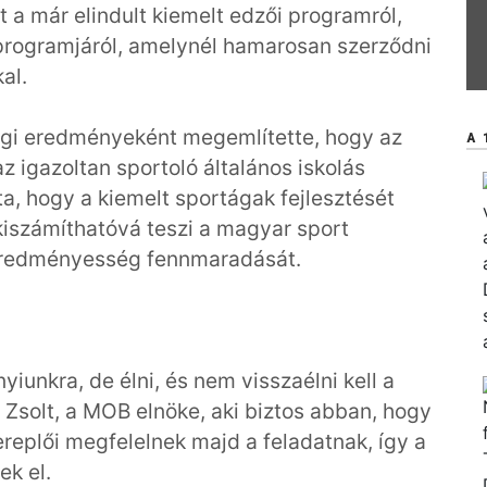
 a már elindult kiemelt edzői programról,
-programjáról, amelynél hamarosan szerződni
al.
igi eredményeként megemlítette, hogy az
A 
az igazoltan sportoló általános iskolás
a, hogy a kiemelt sportágak fejlesztését
iszámíthatóvá teszi a magyar sport
z eredményesség fennmaradását.
iunkra, de élni, és nem visszaélni kell a
 Zsolt, a MOB elnöke, aki biztos abban, hogy
replői megfelelnek majd a feladatnak, így a
k el.