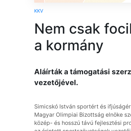
KKV
Nem csak foci
a kormány
Aláírták a támogatási szer
vezetőjével.
Simicskó István sportért és ifjúságért
Magyar Olimpiai Bizottság elnöke sze
közép- és hosszú távú fejlesztési p