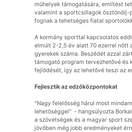
műhelyek támogatására, említést tett
valamint a sportcsillagok ösztöndíj
fognak a tehetséges fiatal sportolókk
A kormány sporttal kapcsolatos edd
elmúlt 2-2,5 év alatt 70 ezerrel nőtt 
gyerekek száma. Beszédét azzal zárt
támogató program tervezhetővé és k
fejlődését, így az lehetővé teszi a
Fejlesztik az edzőközpontokat
"Nagy felelősség hárul most mindanny
lehetőséggel" - hangsúlyozta Borkai
a szövetségek és a magyar sport sze
jövőben még jobb eredményeket érne