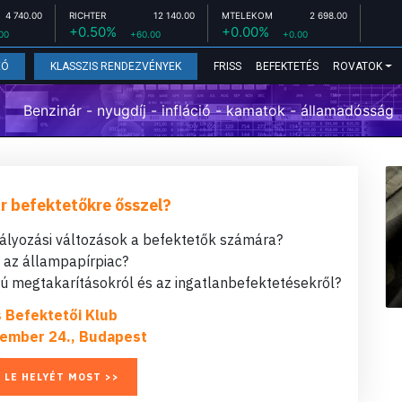
4 740.00
RICHTER
12 140.00
MTELEKOM
2 698.00
+0.50%
+0.00%
00
+60.00
+0.00
FRISS
BEFEKTETÉS
ROVATOK
EÓ
KLASSZIS RENDEZVÉNYEK
Benzinár - nyugdíj - infláció - kamatok - államadósság
r befektetőkre ősszel?
bályozási változások a befektetők számára?
t az állampapírpiac?
 megtakarításokról és az ingatlanbefektetésekről?
s Befektetői Klub
ember 24., Budapest
 LE HELYÉT MOST >>