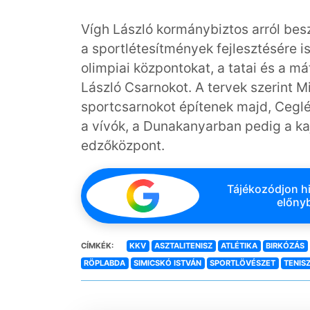
Vígh László kormánybiztos arról besz
a sportlétesítmények fejlesztésére is
olimpiai központokat, a tatai és a m
László Csarnokot. A tervek szerint M
sportcsarnokot építenek majd, Ceg
a vívók, a Dunakanyarban pedig a ka
edzőközpont.
Tájékozódjon hi
előnyb
CÍMKÉK:
KKV
ASZTALITENISZ
ATLÉTIKA
BIRKÓZÁS
RÖPLABDA
SIMICSKÓ ISTVÁN
SPORTLÖVÉSZET
TENIS