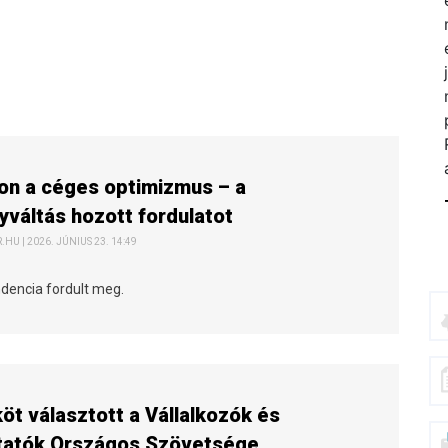
on a céges optimizmus – a
váltás hozott fordulatot
HU | 2026. JÚNIUS 23. 14:49
ndencia fordult meg.
köt választott a Vállalkozók és
tatók Országos Szövetsége