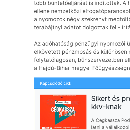
több büntetőeljárást is indítottak. A
ellene nemzetközi elfogatóparancsot
a nyomozók négy szekrényt megtöltő 
terabájtnyi adatot dolgoztak fel - 
Az adóhatóság pénzügyi nyomozói üz
elkövetett pénzmosás és különösen n
folytatólagosan, bűnszervezetben el
a Hajdú-Bihar megyei Főügyészségn
Kapcsolódó cikk
Sikert és p
kkv-knak
A Cégkassza Podc
látni a vállalkoz