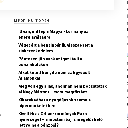
MFOR.HU TOP24
Itt van, mit lép a Magyar-kormány az
energiaválságra
Véget ért a benzinpánik, visszaesett a
kiskereskedelem
Pénteken jön csak az igazi buli a
benzinkutakon
Alkut kötött Irán, de nem az Egyesült
Államokkal
Még volt egy állás, ahonnan nem bocsátották
el Nagy Mártont – most megtörtént
Kikerekedhet a nyugdíjasok szeme a
hipermarketekben
Kivették az Orbán-kormányok Paks
a
nyereségét – a mostani baj is megelőzhető
lett volna a pénzből?