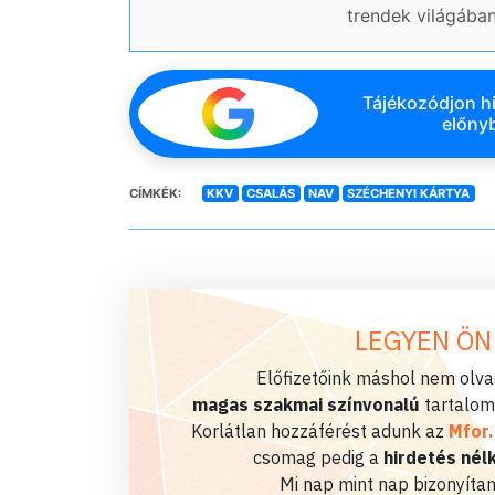
trendek világában
Tájékozódjon hi
előnyb
CÍMKÉK:
KKV
CSALÁS
NAV
SZÉCHENYI KÁRTYA
LEGYEN ÖN
Előfizetőink máshol nem olvas
magas szakmai színvonalú
tartalom
Korlátlan hozzáférést adunk az
Mfor
csomag pedig a
hirdetés nélk
Mi nap mint nap bizonyítan