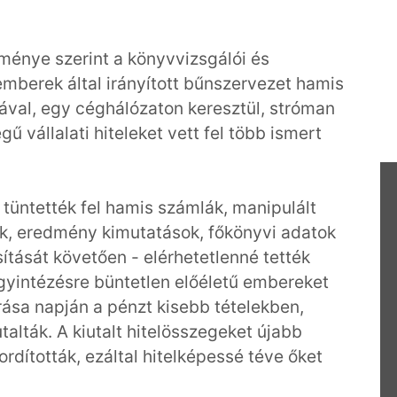
ménye szerint a könyvvizsgálói és
emberek által irányított bűnszervezet hamis
sával, egy céghálózaton keresztül, stróman
 vállalati hiteleket vett fel több ismert
tüntették fel hamis számlák, manipulált
tok, eredmény kimutatások, főkönyvi adatok
sítását követően - elérhetetlenné tették
ügyintézésre büntetlen előéletű embereket
írása napján a pénzt kisebb tételekben,
alták. A kiutalt hitelösszegeket újabb
rdították, ezáltal hitelképessé téve őket