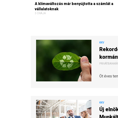
A klímaváltozás már benyújtotta a számlát a
vállalatoknak
3 ÓRÁJA
KKV
Rekord
kormány
PRIVÁTBANKÁR.
Öt éves te
KKV
Új elnö
Munkál