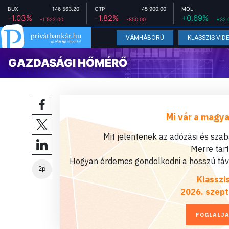
BUX
146 563.20
OTP
45 900.00
MOL
-1.03%
-1.82%
+0.69%
-1 522.00
-850.00
+32.
VÁMHÁBORÚ
KLASSZIS VID
GAZDASÁGI HŐMÉRŐ
Mi vár a magya
Mit jelentenek az adózási és sza
Merre tar
Hogyan érdemes gondolkodni a hosszú távú
2p
Klasszi
2026. szept
FOGLALJA