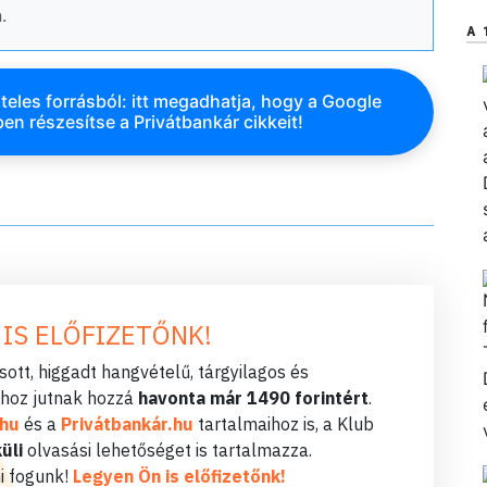
.
A 
teles forrásból: itt megadhatja, hogy a Google
en részesítse a Privátbankár cikkeit!
 IS ELŐFIZETŐNK!
ott, higgadt hangvételű, tárgyilagos és
hoz jutnak hozzá
havonta már 1490 forintért
.
.hu
és a
Privátbankár.hu
tartalmaihoz is, a Klub
üli
olvasási lehetőséget is tartalmazza.
i fogunk!
Legyen Ön is előfizetőnk!