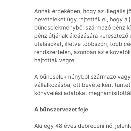
Annak érdekében, hogy az illegális j
bevételeket úgy rejtették el, hogy a
bűncselekményből származó pénz közö
pénz útjának álcázására keresztező 
utalásokat, illetve többszöri, több cé
rendszertelen, azonban az elkövetők 
hajtottak végre.
A bűncselekményből származó vagyont
vállalkozásba, ott bevételként tüntet
könyvelési adatokat meghamisítot
A bűnszervezet feje
Aki egy 48 éves debreceni nő, jelenle