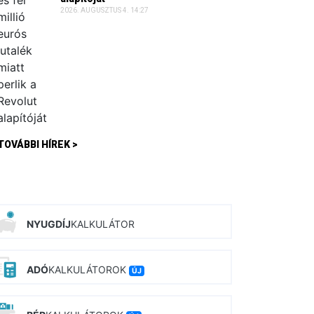
2026. AUGUSZTUS 4. 14:27
TOVÁBBI HÍREK >
NYUGDÍJ
KALKULÁTOR
ADÓ
KALKULÁTOROK
ÚJ