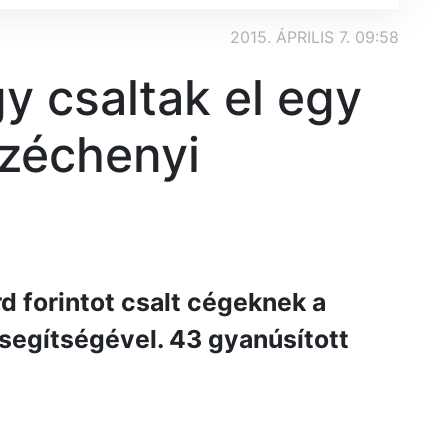
2015. ÁPRILIS 7. 09:58
y csaltak el egy
zéchenyi
d forintot csalt cégeknek a
segítségével. 43 gyanúsított