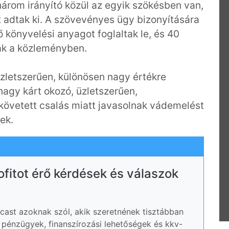
 három irányító közül az egyik szökésben van,
 adtak ki. A szövevényes ügy bizonyítására
könyvelési anyagot foglaltak le, és 40
írták a közleményben.
letszerűen, különösen nagy értékre
agy kárt okozó, üzletszerűen,
követett csalás miatt javasolnak vádemelést
ek.
rofitot érő kérdések és válaszok
ast azoknak szól, akik szeretnének tisztábban
ói pénzügyek, finanszírozási lehetőségek és kkv-