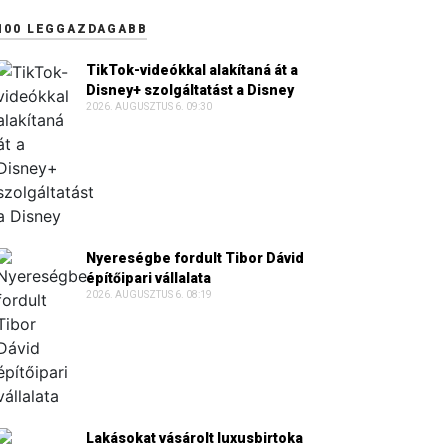
100 LEGGAZDAGABB
TikTok-videókkal alakítaná át a
Disney+ szolgáltatást a Disney
2026. AUGUSZTUS 6. 09:30
Nyereségbe fordult Tibor Dávid
építőipari vállalata
2026. AUGUSZTUS 6. 08:19
Lakásokat vásárolt luxusbirtoka