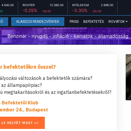
4 640.00
RICHTER
12 080.00
MTELEKOM
2 698.00
-0.25%
-3.30%
00
-30.00
-92.00
FRISS
BEFEKTETÉS
ROVATOK
EÓ
KLASSZIS RENDEZVÉNYEK
Benzinár - nyugdíj - infláció - kamatok - államadósság
r befektetőkre ősszel?
bályozási változások a befektetők számára?
t az állampapírpiac?
 megtakarításokról és az ingatlanbefektetésekről?
s Befektetői Klub
ember 24., Budapest
 LE HELYÉT MOST >>