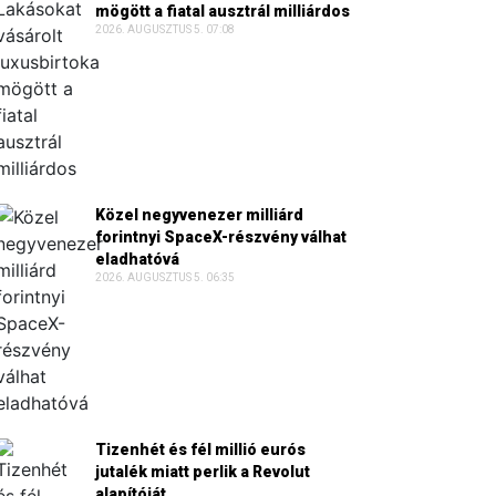
mögött a fiatal ausztrál milliárdos
2026. AUGUSZTUS 5. 07:08
Közel negyvenezer milliárd
forintnyi SpaceX-részvény válhat
eladhatóvá
2026. AUGUSZTUS 5. 06:35
Tizenhét és fél millió eurós
jutalék miatt perlik a Revolut
alapítóját