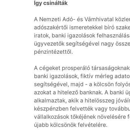
Így csinálták
A Nemzeti Adó- és Vámhivatal közle
adószakértői ismeretekkel bíró szak
iratok, banki igazolások felhasználá
ügyvezetők segítségével nagy összegű
pénzintézettől.
A cégeket prosperáló társaságoknak 
banki igazolások, fiktív mérleg ada
segítségével, majd - a kölcsön folyó
azokat a hitelező banknak. A banki 
alkalmaztak, akik a hitelösszeg jóvá
készpénzben felvették vagy továbbut
vállalkozások tőkéjének növelésére fo
újabb kölcsönök felvételére.