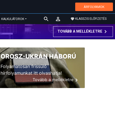
ÁRFOLYAMOK
KLASSZIS ELŐFIZETÉS
KALKULÁTOROK
TOVÁBB A MELLÉKLETRE
OROSZ-UKRÁN HÁBORÚ
Folyamatosan frissülő
hírfolyamunkat itt olvashatja!
Tovább a mellékletre