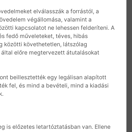
övedelmeket elválasszák a forrástól, a
 jövedelem végállomása, valamint a
tti kapcsolatot ne lehessen felderíteni. A
és fedő műveleteket, téves, hibás
g közötti követhetetlen, látszólag
által előre megtervezett átutalásokat
 beillesztették egy legálisan alapított
ték fel, és mind a bevételi, mind a kiadási
ták.
g is előzetes letartóztatásban van. Ellene