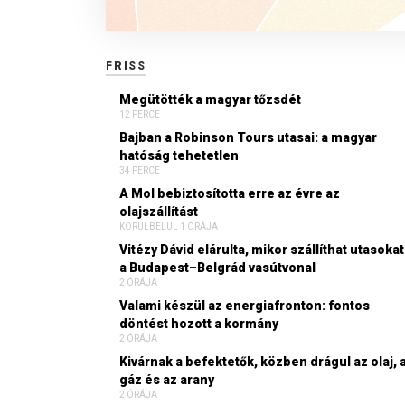
FRISS
Megütötték a magyar tőzsdét
12 PERCE
Bajban a Robinson Tours utasai: a magyar
hatóság tehetetlen
34 PERCE
A Mol bebiztosította erre az évre az
olajszállítást
KÖRÜLBELÜL 1 ÓRÁJA
Vitézy Dávid elárulta, mikor szállíthat utasokat
a Budapest–Belgrád vasútvonal
2 ÓRÁJA
Valami készül az energiafronton: fontos
döntést hozott a kormány
2 ÓRÁJA
Kivárnak a befektetők, közben drágul az olaj, 
gáz és az arany
2 ÓRÁJA