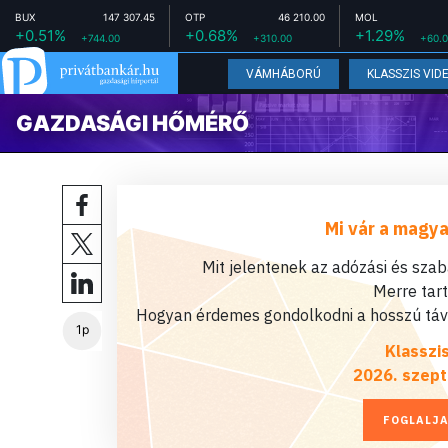
BUX
147 307.45
OTP
46 210.00
MOL
+0.51%
+0.68%
+1.29%
+744.00
+310.00
+60.
VÁMHÁBORÚ
KLASSZIS VID
GAZDASÁGI HŐMÉRŐ
Mi vár a magya
Mit jelentenek az adózási és sza
Merre tar
Hogyan érdemes gondolkodni a hosszú távú
1p
Klasszi
2026. szept
FOGLALJA