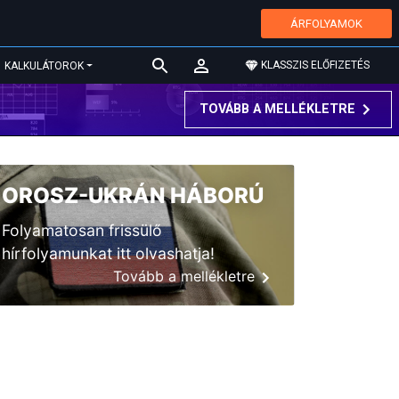
ÁRFOLYAMOK
KLASSZIS ELŐFIZETÉS
KALKULÁTOROK
TOVÁBB A MELLÉKLETRE
OROSZ-UKRÁN HÁBORÚ
Folyamatosan frissülő
hírfolyamunkat itt olvashatja!
Tovább a mellékletre