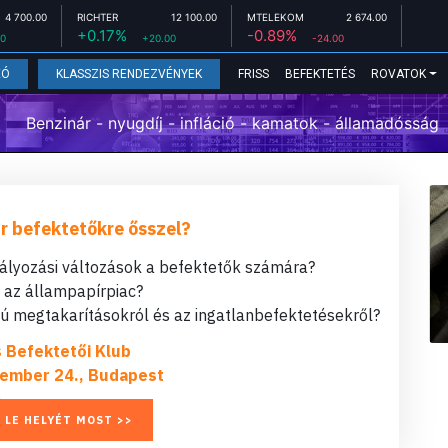
4 700.00
RICHTER
12 100.00
MTELEKOM
2 674.00
+0.17%
-0.89%
00
+20.00
-24.00
FRISS
BEFEKTETÉS
ROVATOK
EÓ
KLASSZIS RENDEZVÉNYEK
Benzinár - nyugdíj - infláció - kamatok - államadósság
r befektetőkre ősszel?
bályozási változások a befektetők számára?
t az állampapírpiac?
 megtakarításokról és az ingatlanbefektetésekről?
s Befektetői Klub
ember 24., Budapest
 LE HELYÉT MOST >>