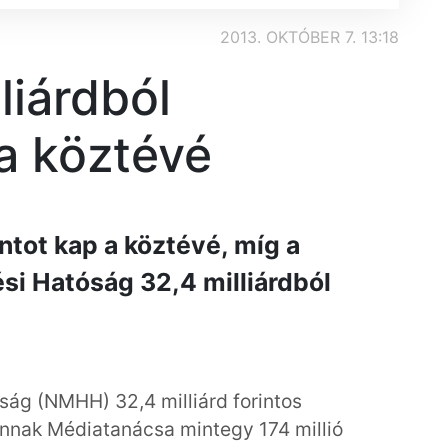
2013. OKTÓBER 7. 13:18
liárdból
a köztévé
intot kap a köztévé, míg a
si Hatóság 32,4 milliárdból
ság (NMHH) 32,4 milliárd forintos
annak Médiatanácsa mintegy 174 millió