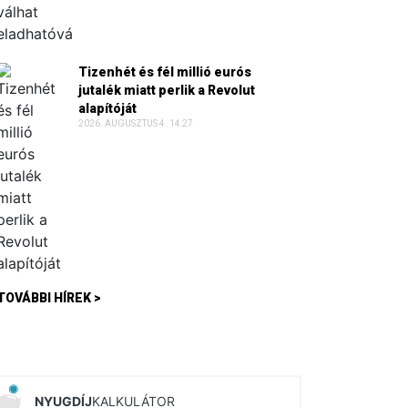
Tizenhét és fél millió eurós
jutalék miatt perlik a Revolut
alapítóját
2026. AUGUSZTUS 4. 14:27
TOVÁBBI HÍREK >
NYUGDÍJ
KALKULÁTOR