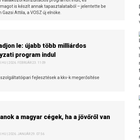
magot is készít annak tapasztalataiból – jelentette be
 Gazsi Attila, a VOSZ új elnöke.
djon le: újabb több milliárdos
zati program indul
HU | 2026. FEBRUÁR 23. 11:09
szolgáltatóipari fejlesztések a kkv-k megerősítése
anok a magyar cégek, ha a jövőről van
HU | 2026. JANUÁR 29. 07:56