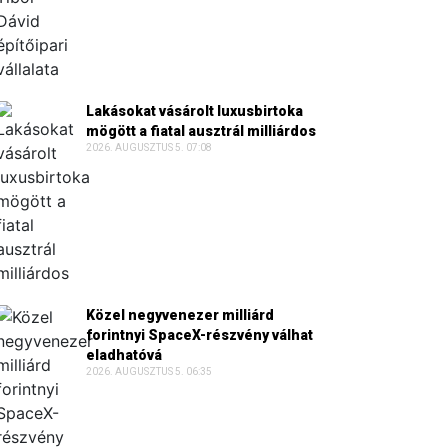
Lakásokat vásárolt luxusbirtoka
mögött a fiatal ausztrál milliárdos
2026. AUGUSZTUS 5. 07:08
Közel negyvenezer milliárd
forintnyi SpaceX-részvény válhat
eladhatóvá
2026. AUGUSZTUS 5. 06:35