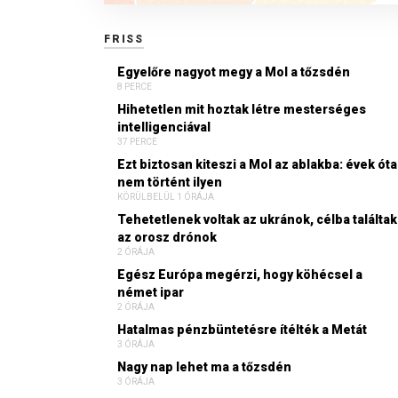
FRISS
Egyelőre nagyot megy a Mol a tőzsdén
8 PERCE
Hihetetlen mit hoztak létre mesterséges
intelligenciával
37 PERCE
Ezt biztosan kiteszi a Mol az ablakba: évek óta
nem történt ilyen
KÖRÜLBELÜL 1 ÓRÁJA
Tehetetlenek voltak az ukránok, célba találtak
az orosz drónok
2 ÓRÁJA
Egész Európa megérzi, hogy köhécsel a
német ipar
2 ÓRÁJA
Hatalmas pénzbüntetésre ítélték a Metát
3 ÓRÁJA
Nagy nap lehet ma a tőzsdén
3 ÓRÁJA