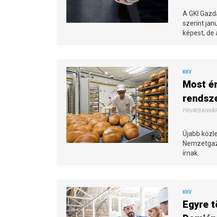
A GKI Gazd
szerint ja
képest, de
KKV
Most ér
rendsze
PRIVÁTBANKÁR.
Újabb közle
Nemzetgazd
írnak.
KKV
Egyre t