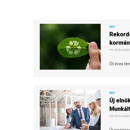
KKV
Rekord
kormány
PRIVÁTBANKÁR.
Öt éves te
KKV
Új elnö
Munkál
PRIVÁTBANKÁR.
Új országos