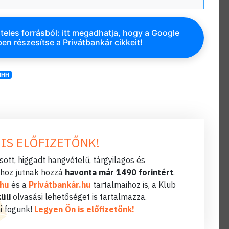
teles forrásból: itt megadhatja, hogy a Google
en részesítse a Privátbankár cikkeit!
MHH
 IS ELŐFIZETŐNK!
ott, higgadt hangvételű, tárgyilagos és
hoz jutnak hozzá
havonta már 1490 forintért
.
.hu
és a
Privátbankár.hu
tartalmaihoz is, a Klub
üli
olvasási lehetőséget is tartalmazza.
i fogunk!
Legyen Ön is előfizetőnk!