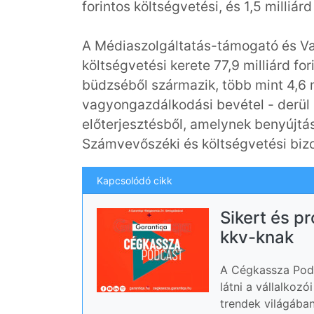
forintos költségvetési, és 1,5 milliárd
A Médiaszolgáltatás-támogató és Va
költségvetési kerete 77,9 milliárd for
büdzséből származik, több mint 4,6 m
vagyongazdálkodási bevétel - derül 
előterjesztésből, amelynek benyújtás
Számvevőszéki és költségvetési biz
Kapcsolódó cikk
Sikert és p
kkv-knak
A Cégkassza Podc
látni a vállalkoz
trendek világában