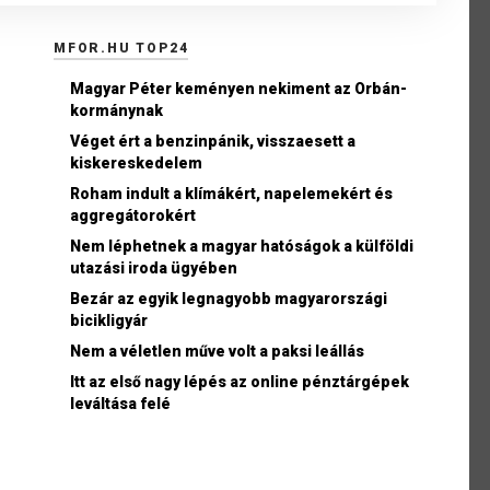
MFOR.HU TOP24
Magyar Péter keményen nekiment az Orbán-
kormánynak
Véget ért a benzinpánik, visszaesett a
kiskereskedelem
Roham indult a klímákért, napelemekért és
aggregátorokért
Nem léphetnek a magyar hatóságok a külföldi
utazási iroda ügyében
Bezár az egyik legnagyobb magyarországi
bicikligyár
Nem a véletlen műve volt a paksi leállás
Itt az első nagy lépés az online pénztárgépek
leváltása felé