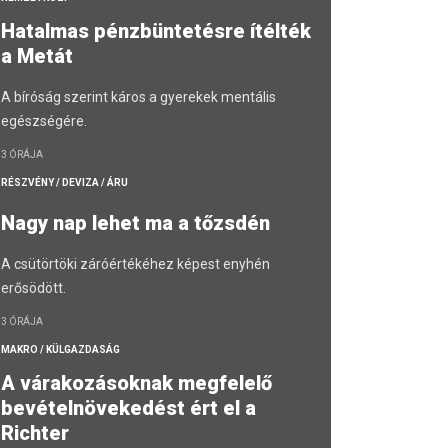
Hatalmas pénzbüntetésre ítélték
a Metát
A bíróság szerint káros a gyerekek mentális
egészségére.
3 ÓRÁJA
RÉSZVÉNY / DEVIZA / ÁRU
Nagy nap lehet ma a tőzsdén
A csütörtöki záróértékéhez képest enyhén
erősödött.
3 ÓRÁJA
MAKRO / KÜLGAZDASÁG
A várakozásoknak megfelelő
bevételnövekedést ért el a
Richter