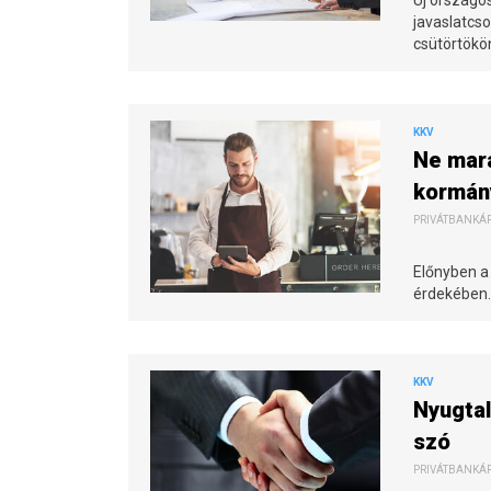
javaslatcso
csütörtökön
KKV
Ne mara
kormány
PRIVÁTBANKÁR.
Előnyben a 
érdekében.
KKV
Nyugtal
szó
PRIVÁTBANKÁR.