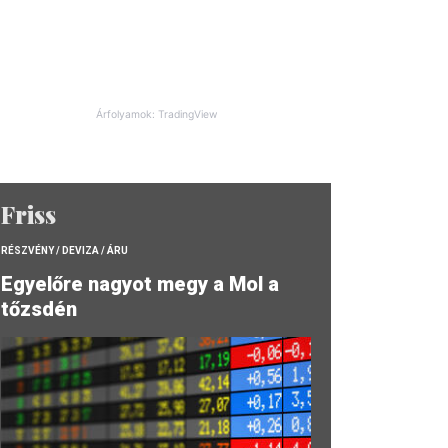
Árfolyamok: TradingView
Friss
RÉSZVÉNY / DEVIZA / ÁRU
Egyelőre nagyot megy a Mol a
tőzsdén