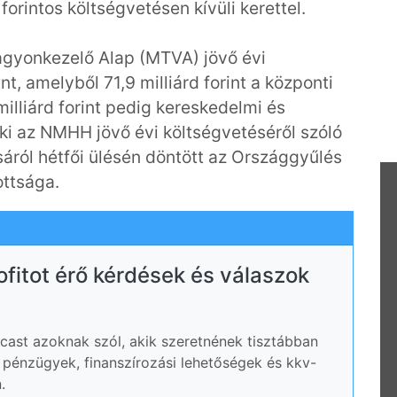
 forintos költségvetésen kívüli kerettel.
gyonkezelő Alap (MTVA) jövő évi
int, amelyből 71,9 milliárd forint a központi
illiárd forint pedig kereskedelmi és
ki az NMHH jövő évi költségvetéséről szóló
áról hétfői ülésén döntött az Országgyűlés
ottsága.
rofitot érő kérdések és válaszok
ast azoknak szól, akik szeretnének tisztábban
ói pénzügyek, finanszírozási lehetőségek és kkv-
.