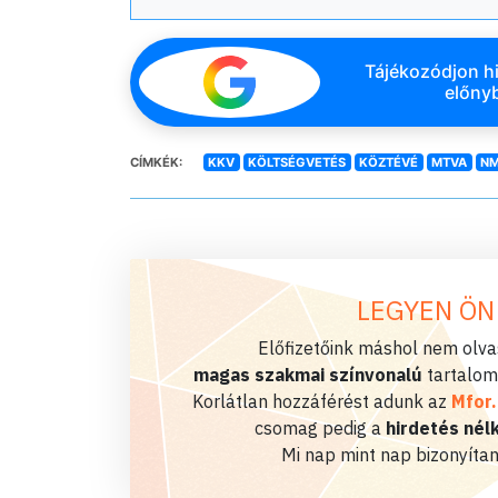
Tájékozódjon hi
előnyb
CÍMKÉK:
KKV
KÖLTSÉGVETÉS
KÖZTÉVÉ
MTVA
N
LEGYEN ÖN
Előfizetőink máshol nem olvas
magas szakmai színvonalú
tartalom
Korlátlan hozzáférést adunk az
Mfor
csomag pedig a
hirdetés nélk
Mi nap mint nap bizonyítan