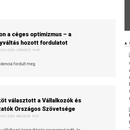
on a céges optimizmus – a
váltás hozott fordulatot
A 
HU | 2026. JÚNIUS 23. 14:49
ndencia fordult meg.
köt választott a Vállalkozók és
tatók Országos Szövetsége
HU | 2026. MÁJUS 28. 15:27
 vállalkozói konzultációs programot indít, és