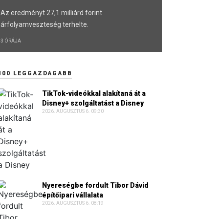
Az eredményt 27,1 milliárd forint
árfolyamveszteség terhelte.
3 ÓRÁJA
100 LEGGAZDAGABB
TikTok-videókkal alakítaná át a
Disney+ szolgáltatást a Disney
2026. AUGUSZTUS 6. 09:30
Nyereségbe fordult Tibor Dávid
építőipari vállalata
2026. AUGUSZTUS 6. 08:19