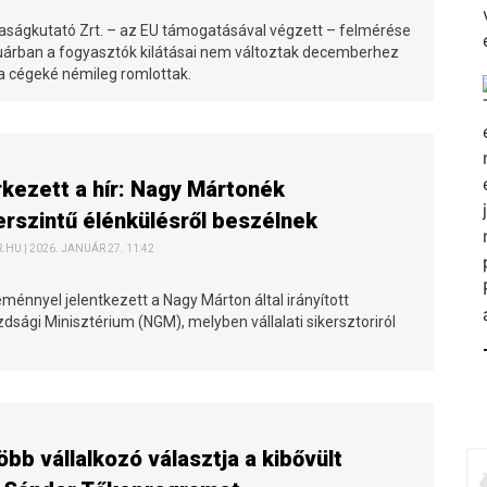
aságkutató Zrt. – az EU támogatásával végzett – felmérése
nuárban a fogyasztók kilátásai nem változtak decemberhez
 a cégeké némileg romlottak.
kezett a hír: Nagy Mártonék
rszintű élénkülésről beszélnek
HU | 2026. JANUÁR 27. 11:42
ménnyel jelentkezett a Nagy Márton által irányított
sági Minisztérium (NGM), melyben vállalati sikersztoriról
öbb vállalkozó választja a kibővült