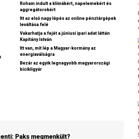
Roham indult a klímákért, napelemekért és
aggregátorokért
Itt az első nagy lépés az online pénztárgépek
leváltása felé
Vakarhatja a fejét a júniusi ipari adat láttán
Kapitány István
Itt van, mit lép a Magyar-kormány az
energiaválságra
k
Bezár az egyik legnagyobb magyarországi
bicikligyár
centi: Paks megmenkült?