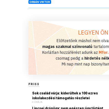
ORBÁN VIKTOR
LEGYEN ÖN
Előfizetőink máshol nem olvas
magas szakmai színvonalú
tartalom
Korlátlan hozzáférést adunk az
Mfor
csomag pedig a
hirdetés nélk
Mi nap mint nap bizonyítan
FRISS
Sok család várja: kiderültek a 100 ezres
iskolakezdési támogatás részletei
4 ÓRÁJA
Lipcsei drónügy: nem egészen úgy történt,