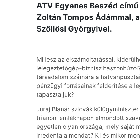
ATV Egyenes Beszéd című 
Zoltán Tompos Ádámmal, a 
Szöllősi Györgyivel.
Mi lesz az elszámoltatással, kiderülhe
lélegeztetőgép-biznisz haszonhúzói?
társadalom számára a hatvanpusztai
pénzügyi forrásainak felderítése a l
tapasztaljuk?
Juraj Blanár szlovák külügyminiszte
trianoni emléknapon elmondott szava
egyetlen olyan országa, mely saját 
irredenta a mondat? Ki és mikor mo