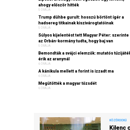
ahogy először hitték
5 ÓRÁJA
Trump dühbe gurult: hosszú börtönt ígér a
hadsereg titkainak kiszivárogtatóinak
5 ÓRÁJA
Súlyos kijelentést tett Magyar Péter: szerinte
az Orbán-kormány tudta, hogy baj van
5 ÓRÁJA
Bemondták a svájci elemzők: mutatós tűzijáté
érik az aranynál
6 ÓRÁJA
A kánikula mellett a forint is izzadt ma
6 ÓRÁJA
Megütötték a magyar tőzsdét
6 ÓRÁJA
KÖZÉRDEKŰ
Kilenc 