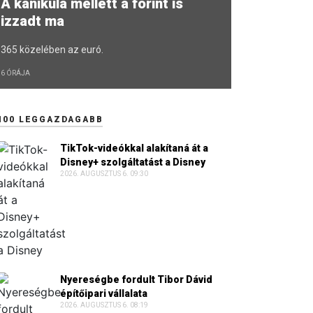
A kánikula mellett a forint is
izzadt ma
365 közelében az euró.
6 ÓRÁJA
100 LEGGAZDAGABB
TikTok-videókkal alakítaná át a
Disney+ szolgáltatást a Disney
2026. AUGUSZTUS 6. 09:30
Nyereségbe fordult Tibor Dávid
építőipari vállalata
2026. AUGUSZTUS 6. 08:19