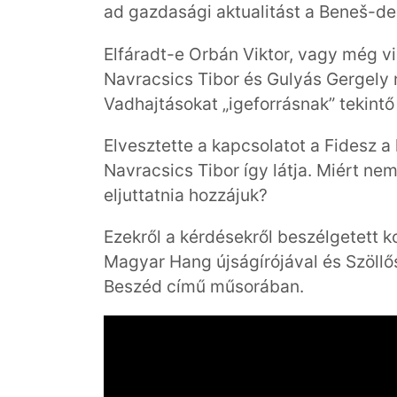
ad gazdasági aktualitást a Beneš-d
Elfáradt-e Orbán Viktor, vagy még v
Navracsics Tibor és Gulyás Gergely
Vadhajtásokat „igeforrásnak” tekint
Elvesztette a kapcsolatot a Fidesz a 
Navracsics Tibor így látja. Miért ne
eljuttatnia hozzájuk?
Ezekről a kérdésekről beszélgetett
Magyar Hang újságírójával és Szöll
Beszéd című műsorában.