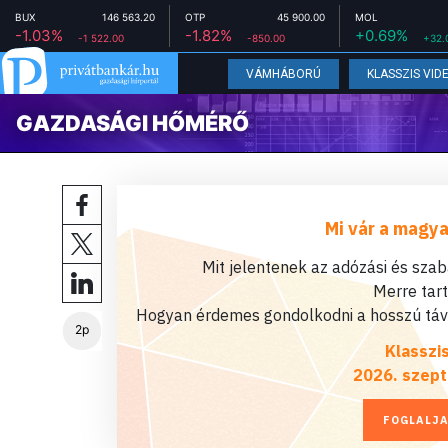
BUX
146 563.20
OTP
45 900.00
MOL
-1.03%
-1.82%
+0.69%
-1 522.00
-850.00
+32.
VÁMHÁBORÚ
KLASSZIS VID
GAZDASÁGI HŐMÉRŐ
Mi vár a magya
Mit jelentenek az adózási és sza
Merre tar
Hogyan érdemes gondolkodni a hosszú távú
2p
Klasszi
2026. szept
FOGLALJA