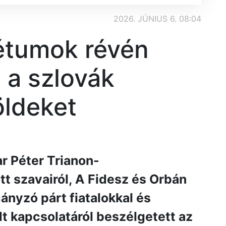
2026. JÚNIUS 6. 08:04
étumok révén
 a szlovák
öldeket
r Péter Trianon-
 szavairól, A Fidesz és Orbán
mányzó párt fiatalokkal és
t kapcsolatáról beszélgetett az