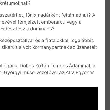
ekrétumoknak?
isszatérhet, főnixmadárként feltámadhat? A
 nevével fémjelzett emberarcú vagy a
ő Fidesz lesz a domináns?
középosztállyal és a fiatalokkal, legalábbis
m sikerült a volt kormánypártnak az üzeneteit
 kollégánk, Dobos Zoltán Tompos Ádámmal, a
ősi Györgyi műsorvezetővel az ATV Egyenes