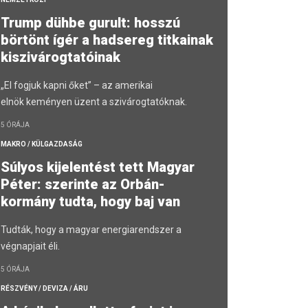
Trump dühbe gurult: hosszú
börtönt ígér a hadsereg titkainak
kiszivárogtatóinak
„El fogjuk kapni őket” – az amerikai
elnök keményen üzent a szivárogtatóknak.
5 ÓRÁJA
MAKRO / KÜLGAZDASÁG
Súlyos kijelentést tett Magyar
Péter: szerinte az Orbán-
kormány tudta, hogy baj van
Tudták, hogy a magyar energiarendszer a
végnapjait éli.
5 ÓRÁJA
RÉSZVÉNY / DEVIZA / ÁRU