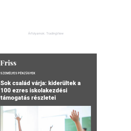
Árfolyamok: TradingView
Friss
SZEMÉLYES PÉNZÜGYEK
Sok család várja: kiderültek a
100 ezres iskolakezdési
támogatás részletei