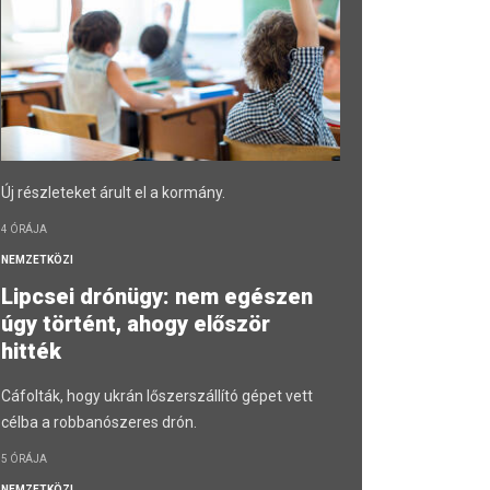
Új részleteket árult el a kormány.
4 ÓRÁJA
NEMZETKÖZI
Lipcsei drónügy: nem egészen
úgy történt, ahogy először
hitték
Cáfolták, hogy ukrán lőszerszállító gépet vett
célba a robbanószeres drón.
5 ÓRÁJA
NEMZETKÖZI