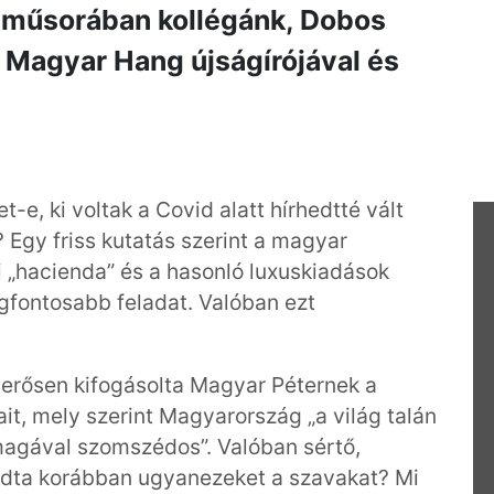
műsorában kollégánk, Dobos
Magyar Hang újságírójával és
t-e, ki voltak a Covid alatt hírhedtté vált
 Egy friss kutatás szerint a magyar
 „hacienda” és a hasonló luxuskiadások
egfontosabb feladat. Valóban ezt
r erősen kifogásolta Magyar Péternek a
it, mely szerint Magyarország „a világ talán
magával szomszédos”. Valóban sértő,
ndta korábban ugyanezeket a szavakat? Mi