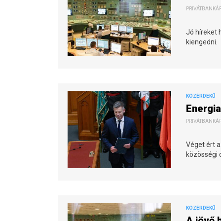
PRIVÁTBANKÁR.
Jó híreket
kiengedni.
KÖZÉRDEKŰ
Energia
PRIVÁTBANKÁR.
Véget ért a
közösségi o
KÖZÉRDEKŰ
A jövő 