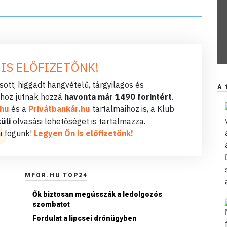
 IS ELŐFIZETŐNK!
ott, higgadt hangvételű, tárgyilagos és
A 
hoz jutnak hozzá
havonta már 1490 forintért
.
.hu
és a
Privátbankár.hu
tartalmaihoz is, a Klub
üli
olvasási lehetőséget is tartalmazza.
i fogunk!
Legyen Ön is előfizetőnk!
MFOR.HU TOP24
Ők biztosan megússzák a ledolgozós
szombatot
Fordulat a lipcsei drónügyben