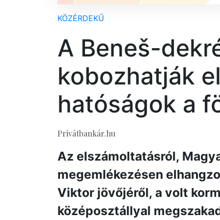
KÖZÉRDEKŰ
A Beneš-dekr
kobozhatják el
hatóságok a f
Privátbankár.hu
Az elszámoltatásról, Magya
megemlékezésen elhangzott
Viktor jövőjéről, a volt kor
középosztállyal megszakad