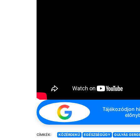
Tájékozódjon hi
előnyb
CÍMKÉK:
KÖZÉRDEKŰ
EGÉSZSÉGÜGY
GULYÁS GERG