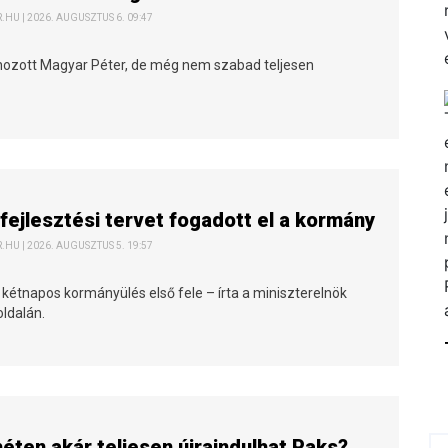
HU | 2026. AUGUSZTUS 6. 09:47
 hozott Magyar Péter, de még nem szabad teljesen
fejlesztési tervet fogadott el a kormány
HU | 2026. AUGUSZTUS 5. 19:57
 kétnapos kormányülés első fele – írta a miniszterelnök
ldalán.
héten akár teljesen újraindulhat Paks?