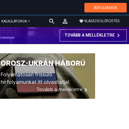
ÁRFOLYAMOK
KLASSZIS ELŐFIZETÉS
KALKULÁTOROK
TOVÁBB A MELLÉKLETRE
OROSZ-UKRÁN HÁBORÚ
Folyamatosan frissülő
hírfolyamunkat itt olvashatja!
Tovább a mellékletre