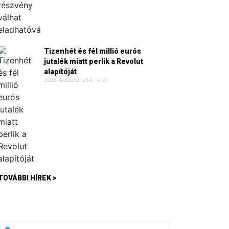
Tizenhét és fél millió eurós
jutalék miatt perlik a Revolut
alapítóját
2026. AUGUSZTUS 4. 14:27
TOVÁBBI HÍREK >