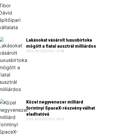
Lakásokat vásárolt luxusbirtoka
mögött a fiatal ausztrál milliárdos
2026. AUGUSZTUS 5. 07:08
Közel negyvenezer milliárd
forintnyi SpaceX-részvény válhat
eladhatóvá
2026. AUGUSZTUS 5. 06:35