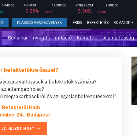
4 640.00
RICHTER
12 080.00
MTELEKOM
2 698.00
-0.25%
-3.30%
00
-30.00
-92.00
FRISS
BEFEKTETÉS
ROVATOK
EÓ
KLASSZIS RENDEZVÉNYEK
Benzinár - nyugdíj - infláció - kamatok - államadósság
r befektetőkre ősszel?
bályozási változások a befektetők számára?
t az állampapírpiac?
 megtakarításokról és az ingatlanbefektetésekről?
s Befektetői Klub
ember 24., Budapest
 LE HELYÉT MOST >>