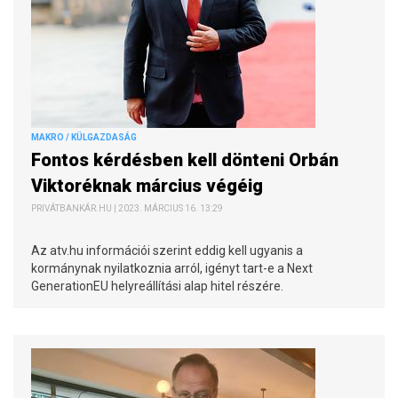
MAKRO / KÜLGAZDASÁG
Fontos kérdésben kell dönteni Orbán
Viktoréknak március végéig
PRIVÁTBANKÁR.HU | 2023. MÁRCIUS 16. 13:29
Az atv.hu információi szerint eddig kell ugyanis a
kormánynak nyilatkoznia arról, igényt tart-e a Next
GenerationEU helyreállítási alap hitel részére.