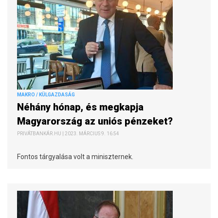
MAKRO / KÜLGAZDASÁG
Néhány hónap, és megkapja
Magyarország az uniós pénzeket?
PRIVÁTBANKÁR.HU | 2023. MÁRCIUS 9. 16:54
Fontos tárgyalása volt a miniszternek.