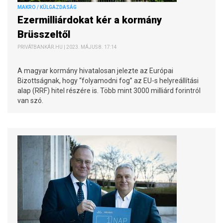
MAKRO / KÜLGAZDASÁG
Ezermilliárdokat kér a kormány
Brüsszeltől
PRIVÁTBANKÁR.HU | 2023. MÁJUS 8. 17:14
A magyar kormány hivatalosan jelezte az Európai
Bizottságnak, hogy “folyamodni fog” az EU-s helyreállítási
alap (RRF) hitel részére is. Több mint 3000 milliárd forintról
van szó.