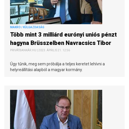
MAKRO / KÜLGAZDASÁG
Több mint 3 milliárd eurónyi uniós pénzt
hagyna Brüsszelben Navracsics Tibor
PRIVÁTBANKÁR.HU | 2023. ÁPRILIS 21. 12:56
Úgy tűnik, meg sem próbálja a teljes keretet lehívni a
helyreállítási alapból a magyar kormány.