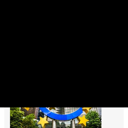
nincs háború az EU-ban
PRIVÁTBANKÁR.HU | 2023. MÁJUS 11. 14:14
Az európai integráció legfőbb vívmánya a béke - mondta a
területfejlesztési miniszter csütörtökön Budapesten, a
Ludovika Fesztivál szabadegyetemi programján tartott
előadásában.