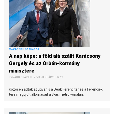
MAKRO / KÜLGAZDASÁG
A nap képe: a föld alá szállt Karácsony
Gergely és az Orbán-kormány
minisztere
PRIVÁTBANKÁR.HU | 2023. JANUÁR 23. 14:59
Közösen adták át ugyanis a Deák Ferenc tér és a Ferenciek
tere megújult állomásait a 3-as metró vonalán.