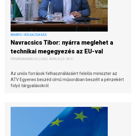
MAKRO / KÜLGAZDASÁG
Navracsics Tibor: nyárra meglehet a
technikai megegyezés az EU-val
PRIVÁTBANKÁR.HU | 2023. ÁPRILIS 20. 09:31
Az uniós források felhasználásáért felelős miniszter az
ATV Egyenes beszéd című műsorában beszélt a pénzekért
folyó tárgyalásokról.