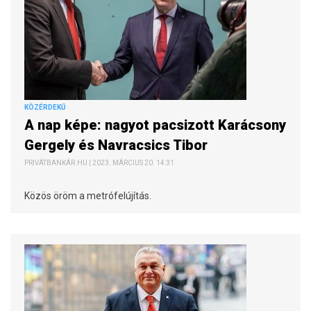
KÖZÉRDEKŰ
A nap képe: nagyot pacsizott Karácsony
Gergely és Navracsics Tibor
PRIVÁTBANKÁR.HU | 2023. MÁRCIUS 20. 14:31
Közös öröm a metrófelújítás.