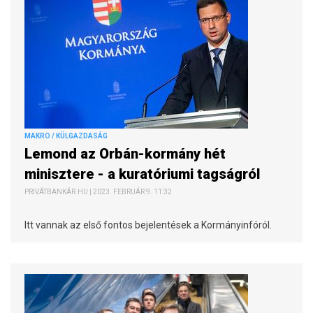
MAKRO / KÜLGAZDASÁG
Lemond az Orbán-kormány hét
minisztere - a kuratóriumi tagságról
PRIVÁTBANKÁR.HU | 2023. FEBRUÁR 9. 11:32
Itt vannak az első fontos bejelentések a Kormányinfóról.