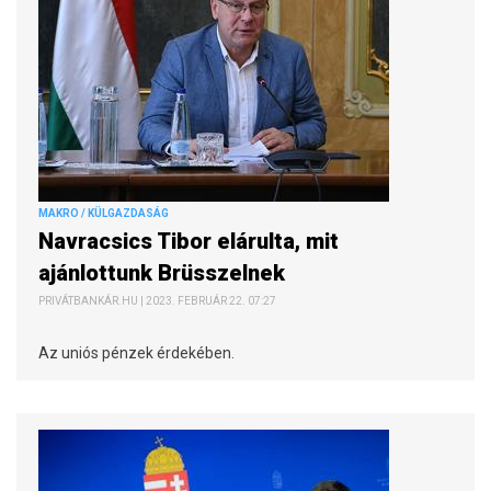
MAKRO / KÜLGAZDASÁG
Navracsics Tibor elárulta, mit
ajánlottunk Brüsszelnek
PRIVÁTBANKÁR.HU | 2023. FEBRUÁR 22. 07:27
Az uniós pénzek érdekében.