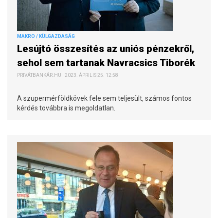
MAKRO / KÜLGAZDASÁG
Lesújtó összesítés az uniós pénzekről,
sehol sem tartanak Navracsics Tiborék
PRIVÁTBANKÁR.HU | 2023. ÁPRILIS 25. 12:58
A szupermérföldkövek fele sem teljesült, számos fontos
kérdés továbbra is megoldatlan.