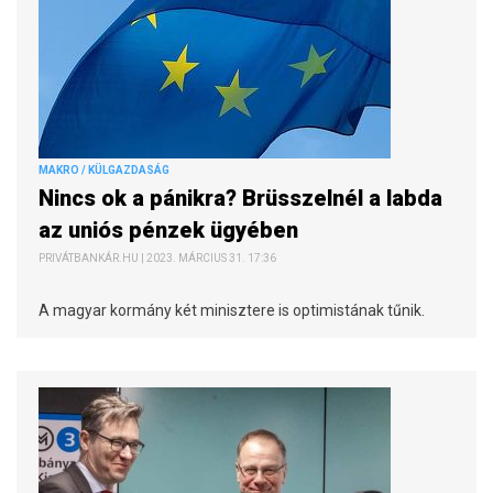
MAKRO / KÜLGAZDASÁG
Nincs ok a pánikra? Brüsszelnél a labda
az uniós pénzek ügyében
PRIVÁTBANKÁR.HU | 2023. MÁRCIUS 31. 17:36
A magyar kormány két minisztere is optimistának tűnik.