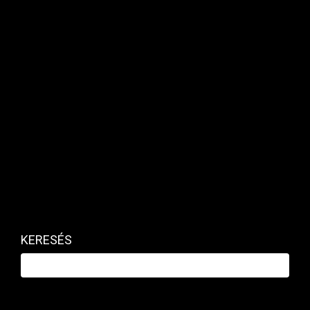
MAKRO / KÜLGAZDASÁG
Navracsics Tibor: Nincs értelme a
KERESÉS
befagyasztott uniós forrásokról
tárgyalni a választásokig
PRIVÁTBANKÁR.HU | 2026. FEBRUÁR 26. 15:41