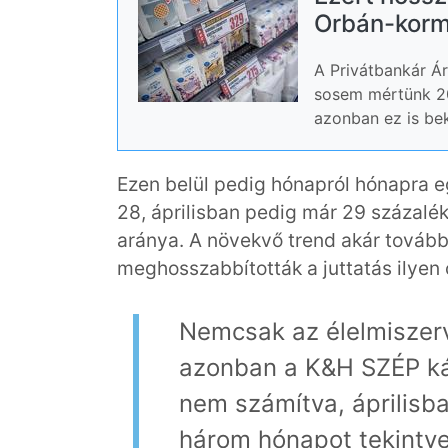
Orbán-kormá
A Privátbankár Á
sosem mértünk 20
azonban ez is be
Ezen belül pedig hónapról hónapra 
28, áprilisban pedig már 29 százalék 
aránya. A növekvő trend akár tovább i
meghosszabbították a juttatás ilyen 
Nemcsak az élelmiszerv
azonban a K&H SZÉP kár
nem számítva, áprilisba
három hónapot tekintv