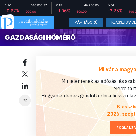
BUX
148 085.97
OTP
46 750.00
MOL
-0.67%
-1.06%
-2.25%
-999.00
-500.00
-106.
VÁMHÁBORÚ
KLASSZIS VID
GAZDASÁGI HŐMÉRŐ
Mi vár a magya
Mit jelentenek az adózási és sza
Merre tar
Hogyan érdemes gondolkodni a hosszú távú
3p
Klasszi
2026. szept
FOGLALJA