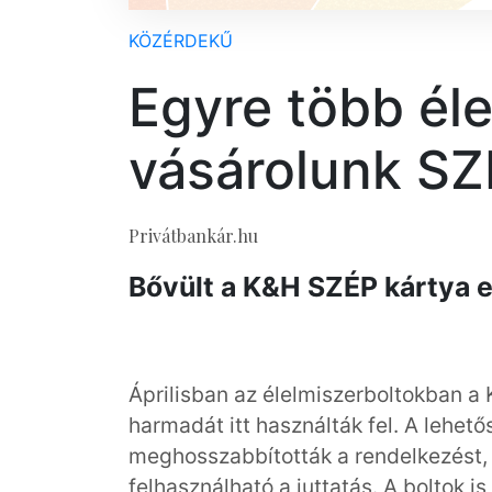
KÖZÉRDEKŰ
Egyre több éle
vásárolunk SZ
Privátbankár.hu
Bővült a K&H SZÉP kártya 
Áprilisban az élelmiszerboltokban a 
harmadát itt használták fel. A lehető
meghosszabbították a rendelkezést, 
felhasználható a juttatás. A boltok is