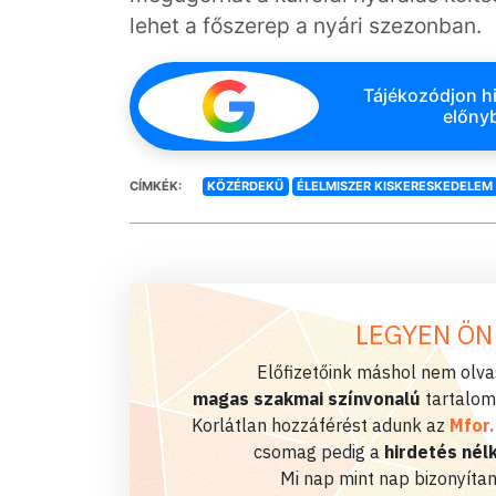
lehet a főszerep a nyári szezonban
Tájékozódjon hi
előnyb
CÍMKÉK:
KÖZÉRDEKŰ
ÉLELMISZER KISKERESKEDELEM
LEGYEN ÖN
Előfizetőink máshol nem olvas
magas szakmai színvonalú
tartalom
Korlátlan hozzáférést adunk az
Mfor
csomag pedig a
hirdetés nélk
Mi nap mint nap bizonyítan