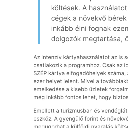
költések. A használatot
cégek a növekvő bérek 
inkább élni fognak ezen 
dolgozók megtartása, 
Az intenzív kártyahasználatot az is 
csatlakozik a programhoz. Csak az i
SZÉP kártya elfogadóhelyek száma, 
ezer helyet jelent. Mivel a továbbiak
emelkedése a kisebb üzletek forgalm
még inkább fontos lehet, hogy biztos
Emellett a turizmusban és vendéglátá
eszköz. A gyengülő forint és növekv
megugorhat a külföldi nyaralás költs