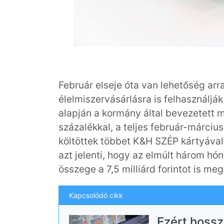
Február elseje óta van lehetőség arr
élelmiszervásárlásra is felhasználják
alapján a kormány által bevezetett 
százalékkal, a teljes február-márciu
költöttek többet K&H SZÉP kártyával
azt jelenti, hogy az elmúlt három h
összege a 7,5 milliárd forintot is me
Kapcsolódó cikk
Ezért hossz