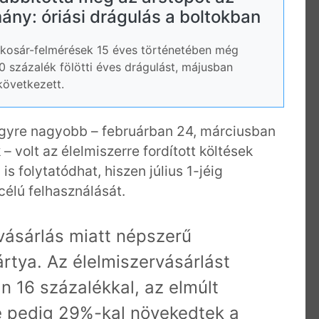
ny: óriási drágulás a boltokban
rkosár-felmérések 15 éves történetében még
 százalék fölötti éves drágulást, májusban
következett.
egyre nagyobb – februárban 24, márciusban
– volt az élelmiszerre fordított költések
s folytatódhat, hiszen július 1-jéig
célú felhasználását.
ásárlás miatt népszerű
tya. Az élelmiszervásárlást
n 16 százalékkal, az elmúlt
e pedig 29%-kal növekedtek a