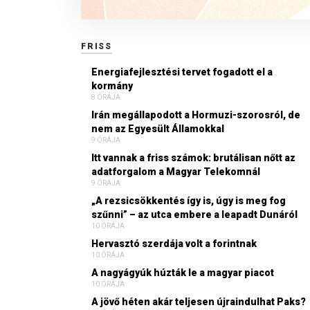
FRISS
Energiafejlesztési tervet fogadott el a
kormány
8 ÓRÁJA
Irán megállapodott a Hormuzi-szorosról, de
nem az Egyesült Államokkal
9 ÓRÁJA
Itt vannak a friss számok: brutálisan nőtt az
adatforgalom a Magyar Telekomnál
9 ÓRÁJA
„A rezsicsökkentés így is, úgy is meg fog
szűnni” – az utca embere a leapadt Dunáról
10 ÓRÁJA
Hervasztó szerdája volt a forintnak
10 ÓRÁJA
A nagyágyúk húzták le a magyar piacot
10 ÓRÁJA
A jövő héten akár teljesen újraindulhat Paks?