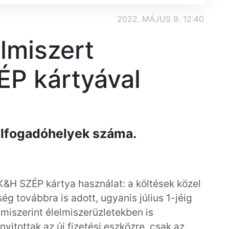
2022. MÁJUS 9. 12:40
lmiszert
ÉP kártyával
elfogadóhelyek száma.
K&H SZÉP kártya használat: a költések közel
ség továbbra is adott, ugyanis július 1-jéig
miszerint élelmiszerüzletekben is
 nyitottak az új fizetési eszközre, csak az