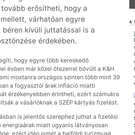
 tovább erősítheti, hogy a
mellett, várhatóan egyre
A 
béren kívüli juttatással is a
ösztönzése érdekében.
segíti, hogy egyre több kereskedő
dei évben már közel ötezerrel bővült a K&H
ami mostanra országos szinten több mint 39
ban a fogyasztói árak infláció miatti
át érzékenyebben érintheti, ezért számukra
ítsák a vásárlóknak a SZÉP kártyás fizetést.
sban is jelentős szerephez juthat a fizetési
ő energiaárak miatt ugyanis látványosan
ége, ezért idén ismét a belföldi turizmusé