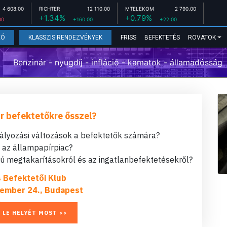
4 608.00
RICHTER
12 110.00
MTELEKOM
2 790.00
+1.34%
+0.79%
00
+160.00
+22.00
FRISS
BEFEKTETÉS
ROVATOK
EÓ
KLASSZIS RENDEZVÉNYEK
Benzinár - nyugdíj - infláció - kamatok - államadósság
r befektetőkre ősszel?
bályozási változások a befektetők számára?
t az állampapírpiac?
 megtakarításokról és az ingatlanbefektetésekről?
s Befektetői Klub
ember 24., Budapest
 LE HELYÉT MOST >>