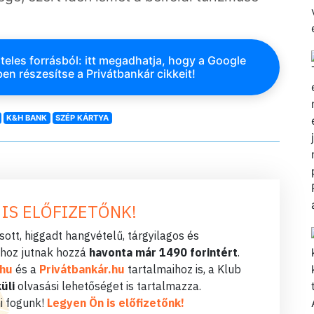
.
teles forrásból: itt megadhatja, hogy a Google
en részesítse a Privátbankár cikkeit!
K&H BANK
SZÉP KÁRTYA
 IS ELŐFIZETŐNK!
ott, higgadt hangvételű, tárgyilagos és
hoz jutnak hozzá
havonta már 1490 forintért
.
.hu
és a
Privátbankár.hu
tartalmaihoz is, a Klub
üli
olvasási lehetőséget is tartalmazza.
i fogunk!
Legyen Ön is előfizetőnk!