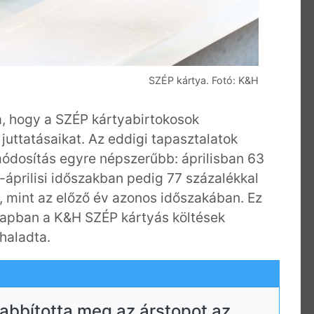
SZÉP kártya. Fotó: K&H
a, hogy a SZÉP kártyabirtokosok
 juttatásaikat. Az eddigi tapasztalatok
módosítás egyre népszerűbb: áprilisban 63
s-áprilisi időszakban pedig 77 százalékkal
, mint az előző év azonos időszakában. Ez
ónapban a K&H SZÉP kártyás költések
ghaladta.
abbította meg az árstopot az