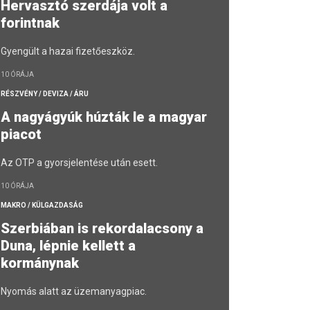
Hervasztó szerdája volt a
forintnak
Gyengült a hazai fizetőeszköz.
10 ÓRÁJA
RÉSZVÉNY / DEVIZA / ÁRU
A nagyágyúk húzták le a magyar
piacot
Az OTP a gyorsjelentése után esett.
10 ÓRÁJA
MAKRO / KÜLGAZDASÁG
Szerbiában is rekordalacsony a
Duna, lépnie kellett a
kormánynak
Nyomás alatt az üzemanyagpiac.