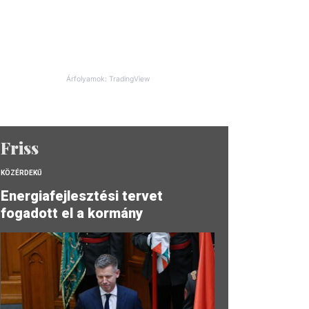
Árfolyamok: TradingView
Friss
KÖZÉRDEKŰ
Energiafejlesztési tervet
fogadott el a kormány