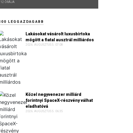
12 ÓRÁJA
100 LEGGAZDAGABB
Lakásokat vásárolt luxusbirtoka
mögött a fiatal ausztrál milliárdos
2026. AUGUSZTUS 5. 07:08
Közel negyvenezer milliárd
forintnyi SpaceX-részvény válhat
eladhatóvá
2026. AUGUSZTUS 5. 06:35