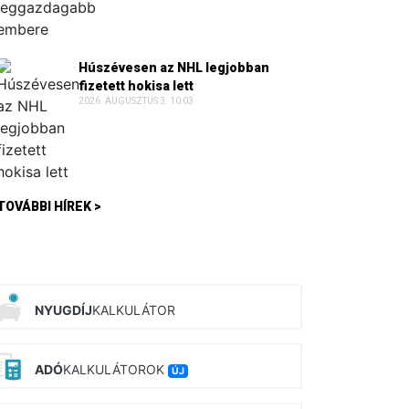
Húszévesen az NHL legjobban
fizetett hokisa lett
2026. AUGUSZTUS 3. 10:03
TOVÁBBI HÍREK >
NYUGDÍJ
KALKULÁTOR
ADÓ
KALKULÁTOROK
ÚJ