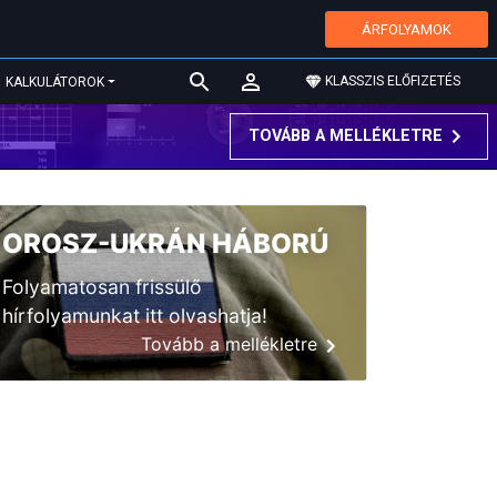
ÁRFOLYAMOK
KLASSZIS ELŐFIZETÉS
KALKULÁTOROK
TOVÁBB A MELLÉKLETRE
OROSZ-UKRÁN HÁBORÚ
Folyamatosan frissülő
hírfolyamunkat itt olvashatja!
Tovább a mellékletre