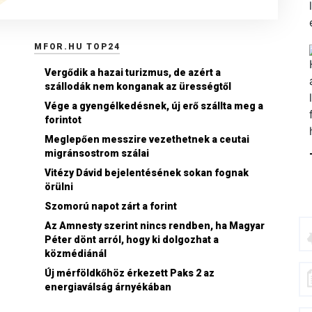
MFOR.HU TOP24
Vergődik a hazai turizmus, de azért a
szállodák nem konganak az ürességtől
Vége a gyengélkedésnek, új erő szállta meg a
forintot
Meglepően messzire vezethetnek a ceutai
migránsostrom szálai
Vitézy Dávid bejelentésének sokan fognak
örülni
Szomorú napot zárt a forint
Az Amnesty szerint nincs rendben, ha Magyar
Péter dönt arról, hogy ki dolgozhat a
közmédiánál
Új mérföldkőhöz érkezett Paks 2 az
energiaválság árnyékában