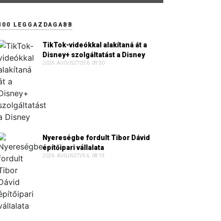
100 LEGGAZDAGABB
TikTok-videókkal alakítaná át a
Disney+ szolgáltatást a Disney
2026. AUGUSZTUS 6. 09:30
Nyereségbe fordult Tibor Dávid
építőipari vállalata
2026. AUGUSZTUS 6. 08:19