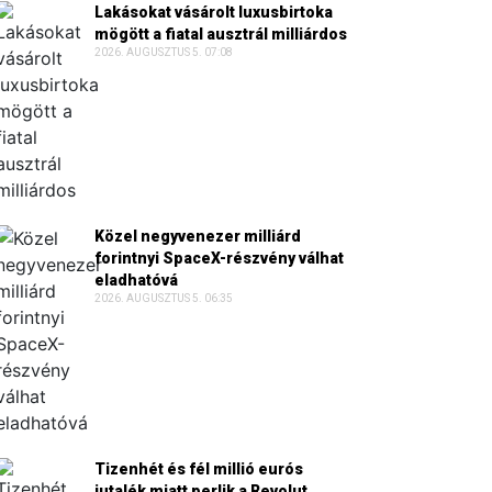
Lakásokat vásárolt luxusbirtoka
mögött a fiatal ausztrál milliárdos
2026. AUGUSZTUS 5. 07:08
Közel negyvenezer milliárd
forintnyi SpaceX-részvény válhat
eladhatóvá
2026. AUGUSZTUS 5. 06:35
Tizenhét és fél millió eurós
jutalék miatt perlik a Revolut