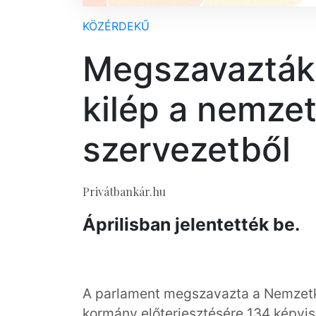
KÖZÉRDEKŰ
Megszavazták
kilép a nemze
szervezetből
Privátbankár.hu
Áprilisban jelentették be.
A parlament megszavazta a Nemzetköz
kormány előterjesztésére 134 képvise