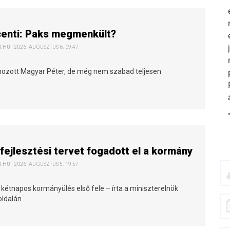
centi: Paks megmenkült?
HU | 2026. AUGUSZTUS 6. 09:47
 hozott Magyar Péter, de még nem szabad teljesen
fejlesztési tervet fogadott el a kormány
HU | 2026. AUGUSZTUS 5. 19:57
 kétnapos kormányülés első fele – írta a miniszterelnök
ldalán.