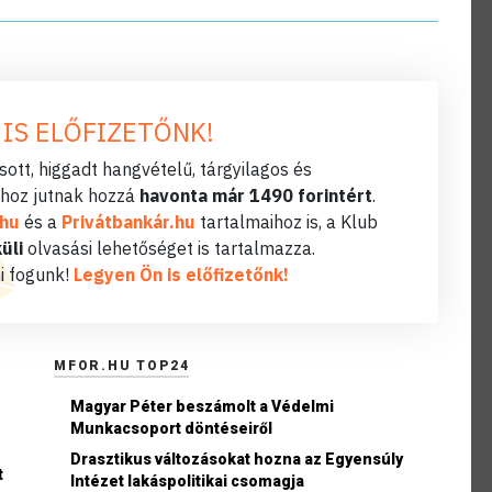
 IS ELŐFIZETŐNK!
ott, higgadt hangvételű, tárgyilagos és
hoz jutnak hozzá
havonta már 1490 forintért
.
.hu
és a
Privátbankár.hu
tartalmaihoz is, a Klub
üli
olvasási lehetőséget is tartalmazza.
i fogunk!
Legyen Ön is előfizetőnk!
MFOR.HU TOP24
Magyar Péter beszámolt a Védelmi
Munkacsoport döntéseiről
Drasztikus változásokat hozna az Egyensúly
t
Intézet lakáspolitikai csomagja