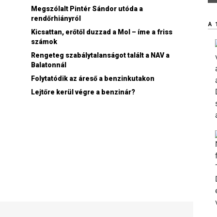
Megszólalt Pintér Sándor utóda a
rendőrhiányról
A 
Kicsattan, erőtől duzzad a Mol – íme a friss
számok
Rengeteg szabálytalanságot talált a NAV a
Balatonnál
Folytatódik az áreső a benzinkutakon
n
Lejtőre kerül végre a benzinár?