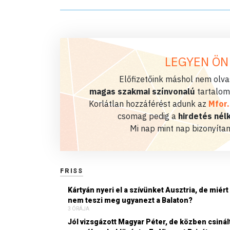
LEGYEN ÖN
Előfizetőink máshol nem olvas
magas szakmai színvonalú
tartalom
Korlátlan hozzáférést adunk az
Mfor
csomag pedig a
hirdetés nélk
Mi nap mint nap bizonyítan
FRISS
Kártyán nyeri el a szívünket Ausztria, de miért
nem teszi meg ugyanezt a Balaton?
3 ÓRÁJA
Jól vizsgázott Magyar Péter, de közben csinál