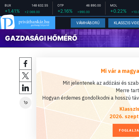
BUX
148 632.55
OTP
46 890.00
MOL
+1.41%
+2.16%
+0.22%
+2 069.00
+990.00
+10.
VÁMHÁBORÚ
KLASSZIS VID
GAZDASÁGI HŐMÉRŐ
Mi vár a magya
Mit jelentenek az adózási és sza
Merre tar
Hogyan érdemes gondolkodni a hosszú távú
1p
Klasszi
2026. szept
FOGLALJA