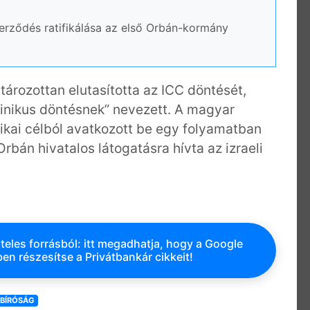
erződés ratifikálása az első Orbán-kormány
ározottan elutasította az ICC döntését,
cinikus döntésnek” nevezett. A magyar
itikai célból avatkozott be egy folyamatban
Orbán hivatalos látogatásra hívta az izraeli
teles forrásból: itt megadhatja, hogy a Google
en részesítse a Privátbankár cikkeit!
ŐBÍRÓSÁG