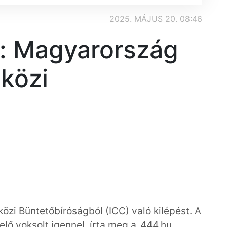
2025. MÁJUS 20. 08:46
: Magyarország
tközi
i Büntetőbíróságból (ICC) való kilépést. A
lő voksolt igennel, írta meg a
444.hu
.