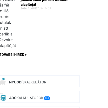
alapítóját
2026. AUGUSZTUS 4. 14:27
TOVÁBBI HÍREK >
NYUGDÍJ
KALKULÁTOR
ADÓ
KALKULÁTOROK
ÚJ