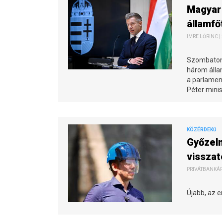
Magyar 
államfő
IMRE LŐRINC |
Szombaton 
három állam
a parlamen
Péter mini
KÖZÉRDEKŰ
Győzelm
vissza
PRIVÁTBANKÁR.
Újabb, az e