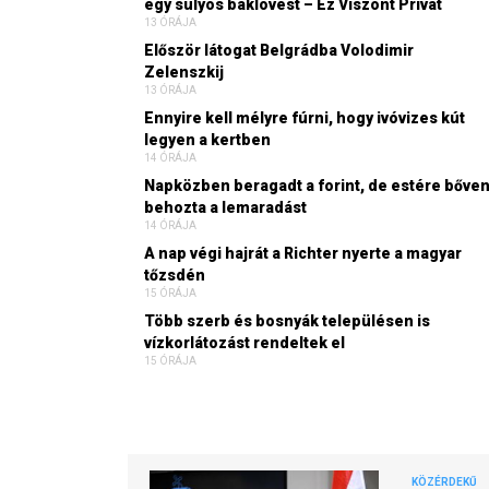
egy súlyos baklövést – Ez Viszont Privát
13 ÓRÁJA
Először látogat Belgrádba Volodimir
Zelenszkij
13 ÓRÁJA
Ennyire kell mélyre fúrni, hogy ivóvizes kút
legyen a kertben
14 ÓRÁJA
Napközben beragadt a forint, de estére bőve
behozta a lemaradást
14 ÓRÁJA
A nap végi hajrát a Richter nyerte a magyar
tőzsdén
15 ÓRÁJA
Több szerb és bosnyák településen is
vízkorlátozást rendeltek el
15 ÓRÁJA
KÖZÉRDEKŰ