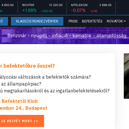
4 650.00
RICHTER
12 320.00
MTELEKOM
2 696.00
+1.99%
-0.07%
00
+240.00
-2.00
FRISS
BEFEKTETÉS
ROVATOK
EÓ
KLASSZIS RENDEZVÉNYEK
Benzinár - nyugdíj - infláció - kamatok - államadósság
r befektetőkre ősszel?
bályozási változások a befektetők számára?
t az állampapírpiac?
 megtakarításokról és az ingatlanbefektetésekről?
s Befektetői Klub
ember 24., Budapest
 LE HELYÉT MOST >>