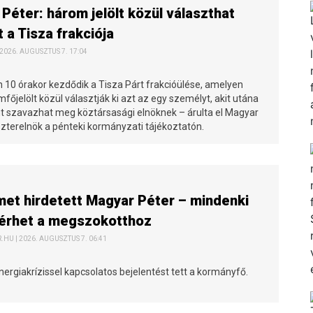
Péter: három jelölt közül választhat
t a Tisza frakciója
 2026. AUGUSZTUS 7. 17:04
10 órakor kezdődik a Tisza Párt frakcióülése, amelyen
főjelölt közül választják ki azt az egy személyt, akit utána
t szavazhat meg köztársasági elnöknek – árulta el Magyar
szterelnök a pénteki kormányzati tájékoztatón.
et hirdetett Magyar Péter – mindenki
térhet a megszokotthoz
HU | 2026. AUGUSZTUS 7. 06:41
nergiakrízissel kapcsolatos bejelentést tett a kormányfő.