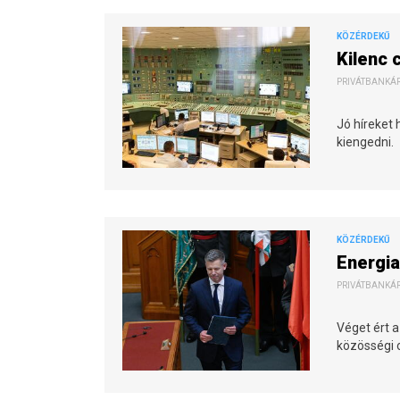
KÖZÉRDEKŰ
Kilenc 
PRIVÁTBANKÁR.
Jó híreket
kiengedni.
KÖZÉRDEKŰ
Energia
PRIVÁTBANKÁR.
Véget ért a
közösségi o