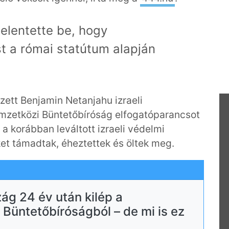
jelentette be, hogy
t a római statútum alapján
zett Benjamin Netanjahu izraeli
emzetközi Büntetőbíróság elfogatóparancsot
 a korábban leváltott izraeli védelmi
eket támadtak, éheztettek és öltek meg.
g 24 év után kilép a
Büntetőbíróságból – de mi is ez