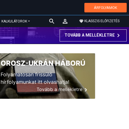
ÁRFOLYAMOK
KLASSZIS ELŐFIZETÉS
KALKULÁTOROK
TOVÁBB A MELLÉKLETRE
OROSZ-UKRÁN HÁBORÚ
Folyamatosan frissülő
hírfolyamunkat itt olvashatja!
Tovább a mellékletre