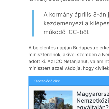
A kormány április 3-án 
kezdeményezi a kilépés
működő ICC-ből.
A bejelentés napján Budapestre érke
miniszterelnök, akivel szemben a N
adott ki. Az ICC Netanjahut, valamint
minisztert azzal vádolja, hogy civil
Kapcsolódó cikk
Magyarorszá
Nemzetközi 
egyáltalán?