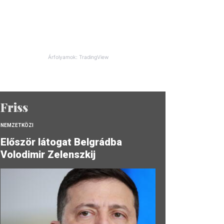
Árfolyamok: TradingView
Friss
NEMZETKÖZI
Először látogat Belgrádba
Volodimir Zelenszkij