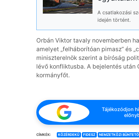
A csatlakozási sz
idején történt.
Orbán Viktor tavaly novemberben hat
amelyet „felháborítóan pimasz” és „
miniszterelnök szerint a bíróság pol
lévő konfliktusba. A bejelentés után 
kormányfőt.
Tájékozódjon hi
előnyb
CÍMKÉK:
KÖZÉRDEKŰ
FIDESZ
NEMZETKÖZI BÜNTET