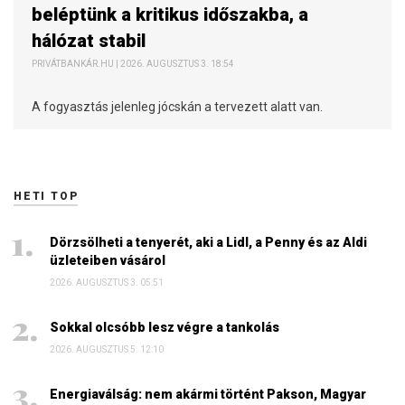
beléptünk a kritikus időszakba, a
hálózat stabil
PRIVÁTBANKÁR.HU | 2026. AUGUSZTUS 3. 18:54
A fogyasztás jelenleg jócskán a tervezett alatt van.
HETI TOP
Dörzsölheti a tenyerét, aki a Lidl, a Penny és az Aldi
üzleteiben vásárol
2026. AUGUSZTUS 3. 05:51
Sokkal olcsóbb lesz végre a tankolás
2026. AUGUSZTUS 5. 12:10
Energiaválság: nem akármi történt Pakson, Magyar