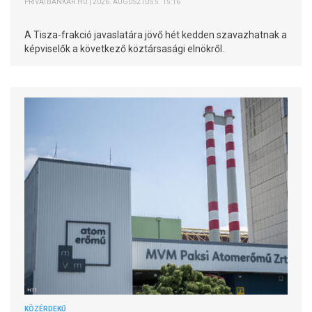
PRIVÁTBANKÁR.HU | 2026. AUGUSZTUS 5. 15:16
A Tisza-frakció javaslatára jövő hét kedden szavazhatnak a
képviselők a következő köztársasági elnökről.
KÖZÉRDEKŰ