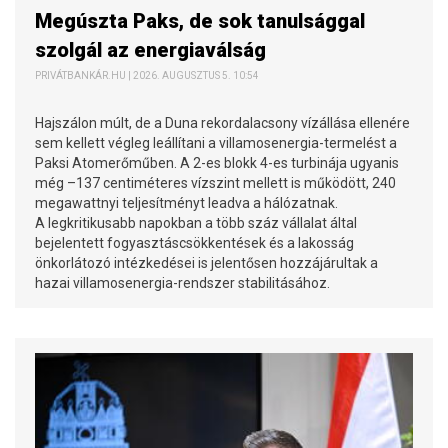
Megúszta Paks, de sok tanulsággal
szolgál az energiaválság
PRIVÁTBANKÁR.HU | 2026. AUGUSZTUS 5. 10:54
Hajszálon múlt, de a Duna rekordalacsony vízállása ellenére
sem kellett végleg leállítani a villamosenergia-termelést a
Paksi Atomerőműben. A 2-es blokk 4-es turbinája ugyanis
még –137 centiméteres vízszint mellett is működött, 240
megawattnyi teljesítményt leadva a hálózatnak.
A legkritikusabb napokban a több száz vállalat által
bejelentett fogyasztáscsökkentések és a lakosság
önkorlátozó intézkedései is jelentősen hozzájárultak a
hazai villamosenergia-rendszer stabilitásához.