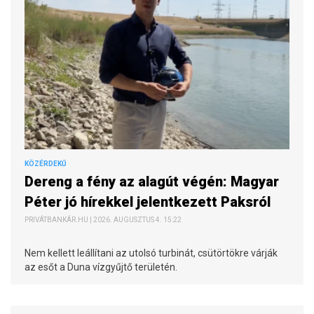
KÖZÉRDEKŰ
Dereng a fény az alagút végén: Magyar
Péter jó hírekkel jelentkezett Paksról
PRIVÁTBANKÁR.HU | 2026. AUGUSZTUS 4. 15:22
Nem kellett leállítani az utolsó turbinát, csütörtökre várják
az esőt a Duna vízgyűjtő területén.