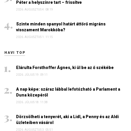
Péter a helyszínre tart – frissítve
2026. AUGUSZTUS 4. 08:19
Szinte minden spanyol határt áttörő migráns
visszament Marokkóba?
2026. AUGUSZTUS 1. 11:15
HAVI TOP
Elárulta Forsthoffer Ágnes, ki ül be az ő székébe
2026. JÚLIUS 19. 09:11
A nap képe: száraz lábbal lefotózható a Parlament a
Duna közepéről
2026. JÚLIUS 18. 11:38
Dörzsölheti a tenyerét, aki a Lidl, a Penny és az Aldi
üzleteiben vásárol
2026. AUGUSZTUS 3. 05:51