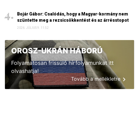
Bojár Gábor: Csalódás, hogy a Magyar-kormány nem
szüntette meg a rezsicsökkentést és az árrésstopot
2026. JÚLIUS 9. 11:52
OROSZ-UKRÁN HÁBORÚ
Folyamatosan frissülő hírfolyamunkat itt
olvashatja!
Tovább a mellékletre