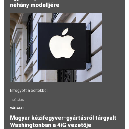
néhány modelljére
Elfogyott a boltokból.
16 ÓRÁJA
VÁLLALAT
Magyar kézifegyver-gyártásról tárgyalt
Washingtonban a 4iG vezetője