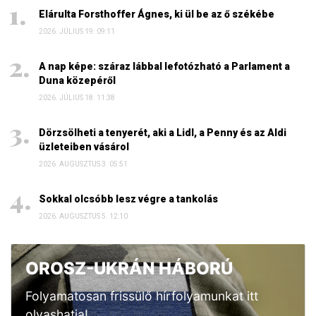
Elárulta Forsthoffer Ágnes, ki ül be az ő székébe
2026. JÚLIUS 19. 09:11
A nap képe: száraz lábbal lefotózható a Parlament a
Duna közepéről
2026. JÚLIUS 18. 11:38
Dörzsölheti a tenyerét, aki a Lidl, a Penny és az Aldi
üzleteiben vásárol
2026. AUGUSZTUS 3. 05:51
Sokkal olcsóbb lesz végre a tankolás
2026. AUGUSZTUS 5. 12:10
OROSZ-UKRÁN HÁBORÚ
Folyamatosan frissülő hírfolyamunkat itt
olvashatja!