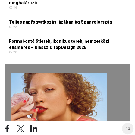
meghatározó
09:36
Teljes napfogyatkozás lázában ég Spanyolország
09:22
Formabontó ötletek, ikonikus terek, nemzetközi
elismerés – Klasszis TopDesign 2026
07:20
1p