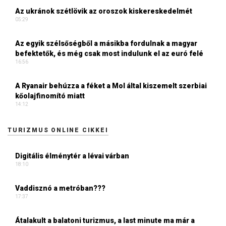
Az ukránok szétlövik az oroszok kiskereskedelmét
05:29
Az egyik szélsőségből a másikba fordulnak a magyar
befektetők, és még csak most indulunk el az euró felé
16:56
A Ryanair behúzza a féket a Mol által kiszemelt szerbiai
kőolajfinomító miatt
14:12
TURIZMUS ONLINE CIKKEI
Digitális élménytér a lévai várban
18:10
Vaddisznó a metróban???
17:37
Átalakult a balatoni turizmus, a last minute ma már a