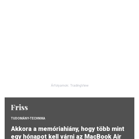
Árfolyamok: TradingView
Friss
TUDOMÁNY-TECHNIKA
Akkora a memóriahiány, hogy több mint
egy hónapot kell várni az MacBook Air