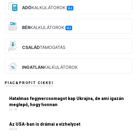
ADÓ
KALKULÁTOROK
ÚJ
BÉR
KALKULÁTOROK
ÚJ
CSALÁD
TÁMOGATÁS
INGATLAN
KALKULÁTOROK
PIAC&PROFIT CIKKEI
Hatalmas fegyvercsomagot kap Ukrajna, de ami igazán
meglepő, hogy honnan
07:18
Az USA-ban is drámai a vízhelyzet
06:54