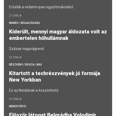
Erősítik a védelmi ipari együttműködést.
21 ÓRÁJA
MAKRO / KÜLGAZDASÁG
Kiderült, mennyi magyar áldozata volt az
embertelen hőhullámnak
Százas nagyságrend.
22 ÓRÁJA
RÉSZVÉNY / DEVIZA / ÁRU
Kitartott a techrészvények jó formája
New Yorkban
Ez az Nvidiának is köszönhető.
23 ÓRÁJA
NEMZETKÖZI
Először látogat Belgrádba Volodimir