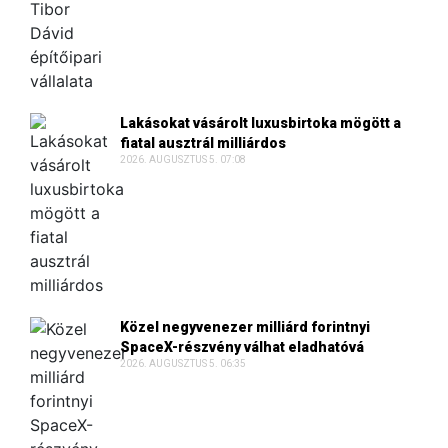
Lakásokat vásárolt luxusbirtoka mögött a
fiatal ausztrál milliárdos
2026. AUGUSZTUS 5. 07:08
Közel negyvenezer milliárd forintnyi
SpaceX-részvény válhat eladhatóvá
2026. AUGUSZTUS 5. 06:35