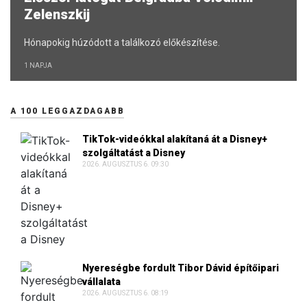
Zelenszkij
Hónapokig húzódott a találkozó előkészítése.
1 NAPJA
A 100 LEGGAZDAGABB
TikTok-videókkal alakítaná át a Disney+
szolgáltatást a Disney
2026. AUGUSZTUS 6. 09:30
Nyereségbe fordult Tibor Dávid építőipari
vállalata
2026. AUGUSZTUS 6. 08:19