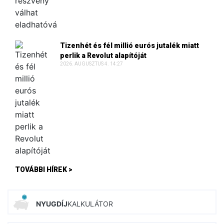
Tizenhét és fél millió eurós jutalék miatt
perlik a Revolut alapítóját
2026. AUGUSZTUS 4. 14:27
TOVÁBBI HÍREK >
NYUGDÍJ
KALKULÁTOR