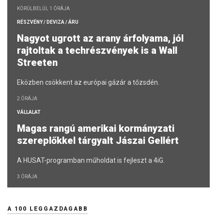
KÖRÜLBELÜL 1 ÓRÁJA
RÉSZVÉNY / DEVIZA / ÁRU
Nagyot ugrott az arany árfolyama, jól
rajtoltak a techrészvények is a Wall
Streeten
Eközben csökkent az európai gázár a tőzsdén.
2 ÓRÁJA
VÁLLALAT
Magas rangú amerikai kormányzati
szereplőkkel tárgyalt Jászai Gellért
A HUSAT-programban műholdat is fejleszt a 4iG.
3 ÓRÁJA
A 100 LEGGAZDAGABB