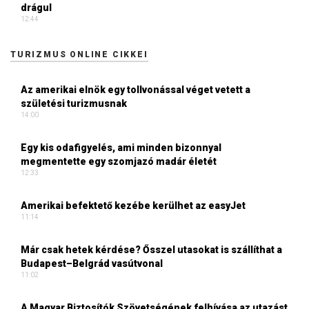
drágul
12:44
TURIZMUS ONLINE CIKKEI
Az amerikai elnök egy tollvonással véget vetett a
születési turizmusnak
14:00
Egy kis odafigyelés, ami minden bizonnyal
megmentette egy szomjazó madár életét
12:33
Amerikai befektető kezébe kerülhet az easyJet
11:14
Már csak hetek kérdése? Ősszel utasokat is szállíthat a
Budapest–Belgrád vasútvonal
11:02
A Magyar Biztosítók Szövetségének felhívása az utazást