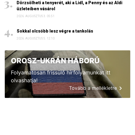
Dörzsölheti a tenyerét, aki a Lidl, a Penny és az Aldi
üzleteiben vásárol
2026. AUGUSZTUS 3. 05:51
Sokkal olcsóbb lesz végre a tankolás
2026. AUGUSZTUS 5. 12:10
OROSZ-UKRÁN HÁBORÚ
Folyamatosan frissülő hírfolyamunkat itt
olvashatja!
Tovább a mellékletre