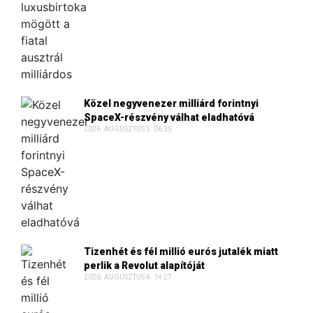
Közel negyvenezer milliárd forintnyi
SpaceX-részvény válhat eladhatóvá
2026. AUGUSZTUS 5. 06:35
Tizenhét és fél millió eurós jutalék miatt
perlik a Revolut alapítóját
2026. AUGUSZTUS 4. 14:27