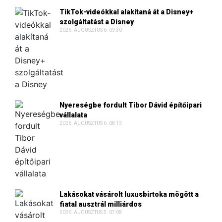
TikTok-videókkal alakítaná át a Disney+
szolgáltatást a Disney
2026. AUGUSZTUS 6. 09:30
Nyereségbe fordult Tibor Dávid építőipari
vállalata
2026. AUGUSZTUS 6. 08:19
Lakásokat vásárolt luxusbirtoka mögött a
fiatal ausztrál milliárdos
2026. AUGUSZTUS 5. 07:08