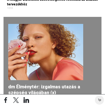
tervezőkhöz
10:55
dm Élménytér: izgalmas utazás a
szépség világában (x)
1p
2026-ban ismét egy egyedülálló utazásra hívja a dm a