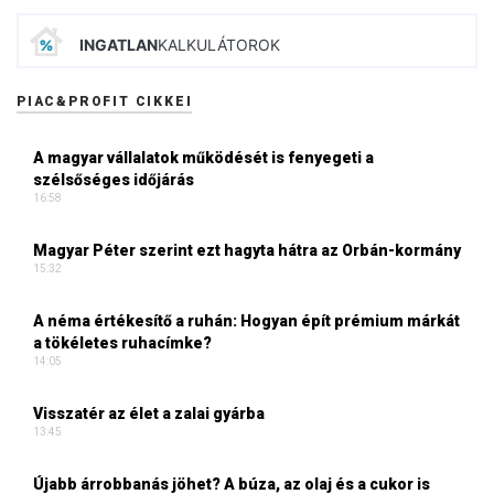
INGATLAN
KALKULÁTOROK
PIAC&PROFIT CIKKEI
A magyar vállalatok működését is fenyegeti a
szélsőséges időjárás
16:58
Magyar Péter szerint ezt hagyta hátra az Orbán-kormány
15:32
A néma értékesítő a ruhán: Hogyan épít prémium márkát
a tökéletes ruhacímke?
14:05
Visszatér az élet a zalai gyárba
13:45
Újabb árrobbanás jöhet? A búza, az olaj és a cukor is