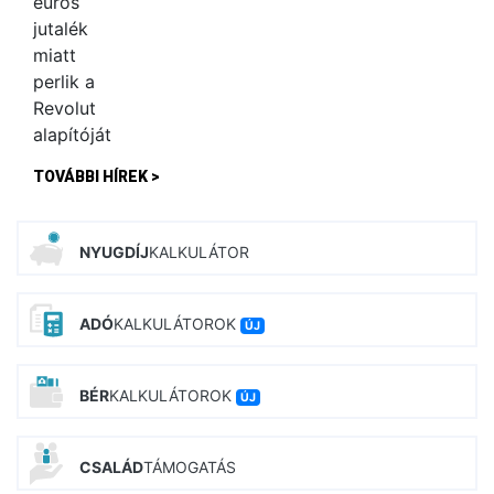
TOVÁBBI HÍREK >
NYUGDÍJ
KALKULÁTOR
ADÓ
KALKULÁTOROK
ÚJ
BÉR
KALKULÁTOROK
ÚJ
CSALÁD
TÁMOGATÁS