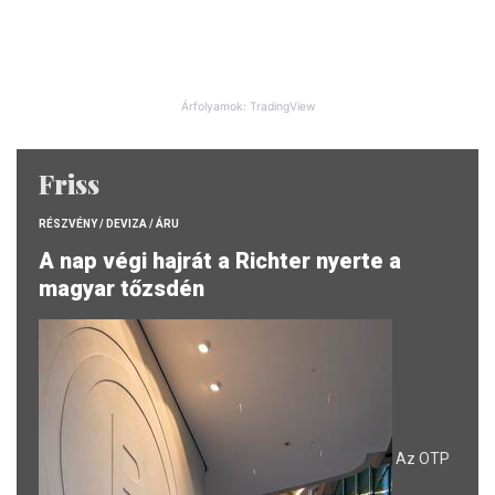
Árfolyamok: TradingView
Friss
RÉSZVÉNY / DEVIZA / ÁRU
A nap végi hajrát a Richter nyerte a
magyar tőzsdén
Az OTP