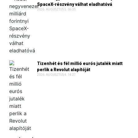
SpaceX-részvény válhat eladhatóvá
2026. AUGUSZTUS 5. 06:35
Tizenhét és fél millió eurós jutalék miatt
perlik a Revolut alapítóját
2026. AUGUSZTUS 4. 14:27