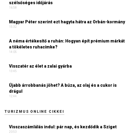
szélsőséges időjárás
16:58
Magyar Péter szerint ezt hagyta hátra az Orbán-kormány
15:32
A néma értékesítő a ruhán: Hogyan épít prémium márkát
a tökéletes ruhacímke?
14:05
Visszatér az élet a zalai gyárba
13:45
Újabb árrobbanás jöhet? A búza, az olaj és a cukor is
drágul
12:44
TURIZMUS ONLINE CIKKEI
Visszaszámlálás indul: pár nap, és kezdődik a Sziget
20:53