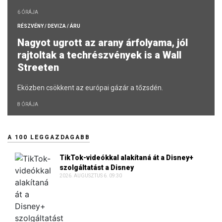
6 ÓRÁJA
RÉSZVÉNY / DEVIZA / ÁRU
Nagyot ugrott az arany árfolyama, jól
rajtoltak a techrészvények is a Wall
Streeten
Eközben csökkent az európai gázár a tőzsdén.
8 ÓRÁJA
A 100 LEGGAZDAGABB
TikTok-videókkal alakítaná át a Disney+
szolgáltatást a Disney
2026. AUGUSZTUS 6. 09:30