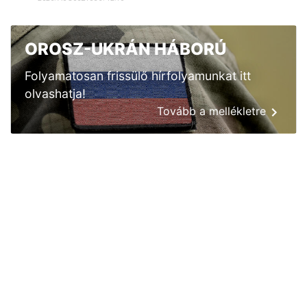
OROSZ-UKRÁN HÁBORÚ
Folyamatosan frissülő hírfolyamunkat itt
olvashatja!
Tovább a mellékletre