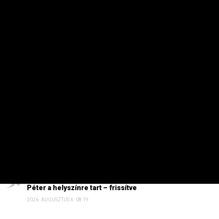
A napelemes szövetség szerint nem az időjárás a fő ok.
HETI TOP
Dörzsölheti a tenyerét, aki a Lidl, a Penny és az Aldi
üzleteiben vásárol
2026. AUGUSZTUS 3. 05:51
Sokkal olcsóbb lesz végre a tankolás
2026. AUGUSZTUS 5. 12:10
Energiaválság: nem akármi történt Pakson, Magyar
Péter a helyszínre tart – frissítve
2026. AUGUSZTUS 4. 08:19