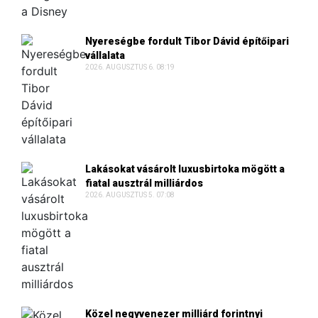
Nyereségbe fordult Tibor Dávid építőipari
vállalata
2026. AUGUSZTUS 6. 08:19
Lakásokat vásárolt luxusbirtoka mögött a
fiatal ausztrál milliárdos
2026. AUGUSZTUS 5. 07:08
Közel negyvenezer milliárd forintnyi