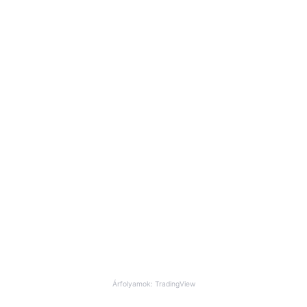
Árfolyamok: TradingView