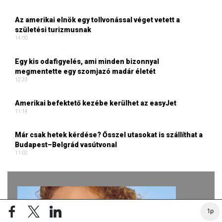
Az amerikai elnök egy tollvonással véget vetett a
születési turizmusnak
14:00
Egy kis odafigyelés, ami minden bizonnyal
megmentette egy szomjazó madár életét
12:33
Amerikai befektető kezébe kerülhet az easyJet
11:14
Már csak hetek kérdése? Ősszel utasokat is szállíthat a
Budapest–Belgrád vasútvonal
11:02
1p