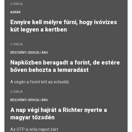
4 ÓRÁJA
AGRÁR
Ennyire kell mélyre fúrni, hogy ivóvizes
kút legyen a kertben
5 ÓRÁJA
RÉSZVÉNY / DEVIZA / ÁRU
Napközben beragadt a forint, de estére
bőven behozta a lemaradást
A végén a forint lett az erősebb.
6 ÓRÁJA
RÉSZVÉNY / DEVIZA / ÁRU
A nap végi hajrát a Richter nyerte a
magyar tőzsdén
Az OTP is erős napot zárt.