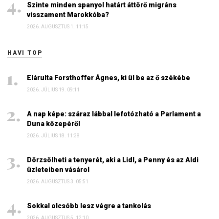
Szinte minden spanyol határt áttörő migráns
visszament Marokkóba?
2026. AUGUSZTUS 1. 11:15
HAVI TOP
Elárulta Forsthoffer Ágnes, ki ül be az ő székébe
2026. JÚLIUS 19. 09:11
A nap képe: száraz lábbal lefotózható a Parlament a
Duna közepéről
2026. JÚLIUS 18. 11:38
Dörzsölheti a tenyerét, aki a Lidl, a Penny és az Aldi
üzleteiben vásárol
2026. AUGUSZTUS 3. 05:51
Sokkal olcsóbb lesz végre a tankolás
2026. AUGUSZTUS 5. 12:10