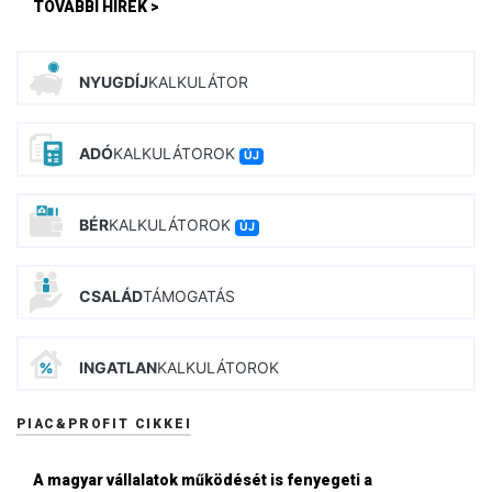
TOVÁBBI HÍREK >
NYUGDÍJ
KALKULÁTOR
ADÓ
KALKULÁTOROK
ÚJ
BÉR
KALKULÁTOROK
ÚJ
CSALÁD
TÁMOGATÁS
INGATLAN
KALKULÁTOROK
PIAC&PROFIT CIKKEI
A magyar vállalatok működését is fenyegeti a