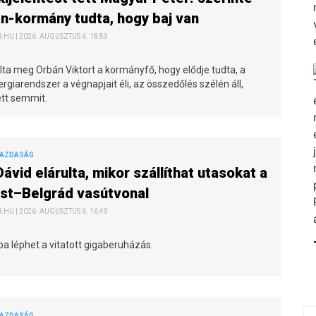
n-kormány tudta, hogy baj van
HU | 2026. AUGUSZTUS 6. 18:59
ta meg Orbán Viktort a kormányfő, hogy elődje tudta, a
giarendszer a végnapjait éli, az összedőlés szélén áll,
tt semmit.
GAZDASÁG
Dávid elárulta, mikor szállíthat utasokat a
st–Belgrád vasútvonal
HU | 2026. AUGUSZTUS 6. 16:49
a léphet a vitatott gigaberuházás.
GAZDASÁG