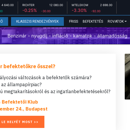
4 640.00
RICHTER
12 080.00
MTELEKOM
2 698.00
-0.25%
-3.30%
00
-30.00
-92.00
FRISS
BEFEKTETÉS
ROVATOK
EÓ
KLASSZIS RENDEZVÉNYEK
Benzinár - nyugdíj - infláció - kamatok - államadósság
r befektetőkre ősszel?
bályozási változások a befektetők számára?
t az állampapírpiac?
 megtakarításokról és az ingatlanbefektetésekről?
s Befektetői Klub
ember 24., Budapest
 LE HELYÉT MOST >>