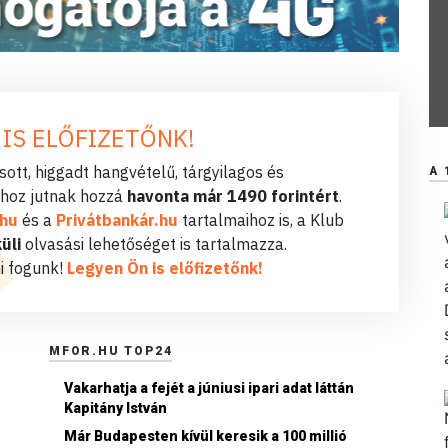
 IS ELŐFIZETŐNK!
ott, higgadt hangvételű, tárgyilagos és
A 
hoz jutnak hozzá
havonta már 1490 forintért
.
.hu
és a
Privátbankár.hu
tartalmaihoz is, a Klub
üli
olvasási lehetőséget is tartalmazza.
i fogunk!
Legyen Ön is előfizetőnk!
MFOR.HU TOP24
Vakarhatja a fejét a júniusi ipari adat láttán
Kapitány István
Már Budapesten kívül keresik a 100 millió