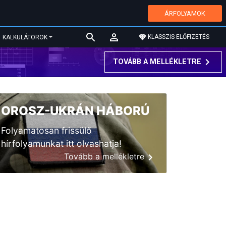
ÁRFOLYAMOK
KLASSZIS ELŐFIZETÉS
KALKULÁTOROK
TOVÁBB A MELLÉKLETRE
OROSZ-UKRÁN HÁBORÚ
Folyamatosan frissülő
hírfolyamunkat itt olvashatja!
Tovább a mellékletre