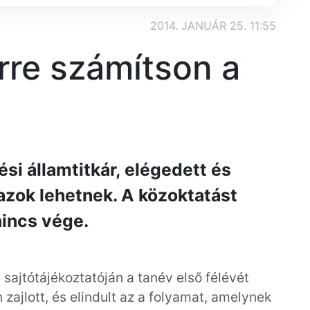
2014. JANUÁR 25. 11:55
re számítson a
ési államtitkár, elégedett és
azok lehetnek. A közoktatást
nincs vége.
ajtótájékoztatóján a tanév első félévét
 zajlott, és elindult az a folyamat, amelynek