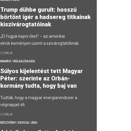
Trump dühbe gurult: hosszú
börtönt ígér a hadsereg titkainak
kiszivárogtatóinak
„El fogjuk kapni őket” – az amerikai
elnök keményen üzent a szivárogtatóknak.
3 ÓRÁJA
MAKRO / KÜLGAZDASÁG
Súlyos kijelentést tett Magyar
Péter: szerinte az Orbán-
kormány tudta, hogy baj van
Tudták, hogy a magyar energiarendszer a
végnapjait éli.
3 ÓRÁJA
RÉSZVÉNY / DEVIZA / ÁRU