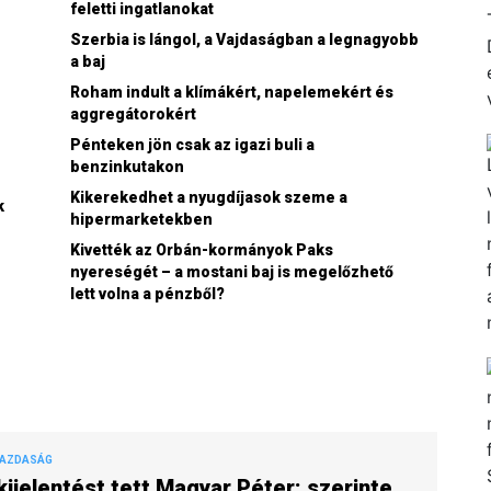
feletti ingatlanokat
Szerbia is lángol, a Vajdaságban a legnagyobb
a baj
Roham indult a klímákért, napelemekért és
aggregátorokért
Pénteken jön csak az igazi buli a
benzinkutakon
Kikerekedhet a nyugdíjasok szeme a
k
hipermarketekben
Kivették az Orbán-kormányok Paks
nyereségét – a mostani baj is megelőzhető
lett volna a pénzből?
GAZDASÁG
kijelentést tett Magyar Péter: szerinte