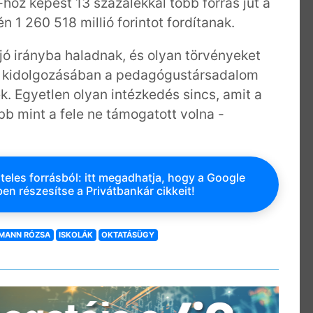
-hoz képest 13 százalékkal több forrás jut a
 1 260 518 millió forintot fordítanak.
ó irányba haladnak, és olyan törvényeket
yek kidolgozásában a pedagógustársadalom
k. Egyetlen olyan intézkedés sincs, amit a
b mint a fele ne támogatott volna -
teles forrásból: itt megadhatja, hogy a Google
en részesítse a Privátbankár cikkeit!
MANN RÓZSA
ISKOLÁK
OKTATÁSÜGY