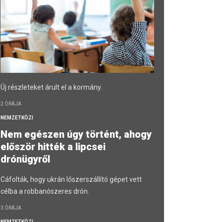
Új részleteket árult el a kormány.
2 ÓRÁJA
NEMZETKÖZI
Nem egészen úgy történt, ahogy
először hitték a lipcsei
drónügyről
Cáfolták, hogy ukrán lőszerszállító gépet vett
célba a robbanószeres drón.
3 ÓRÁJA
NEMZETKÖZI