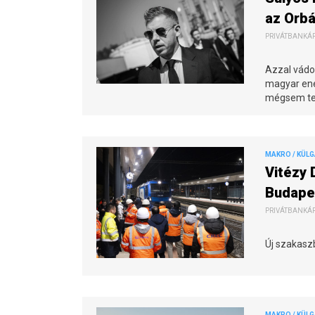
az Orbá
PRIVÁTBANKÁR.
Azzal vádol
magyar ener
mégsem te
MAKRO / KÜL
Vitézy 
Budape
PRIVÁTBANKÁR.
Új szakaszb
MAKRO / KÜL