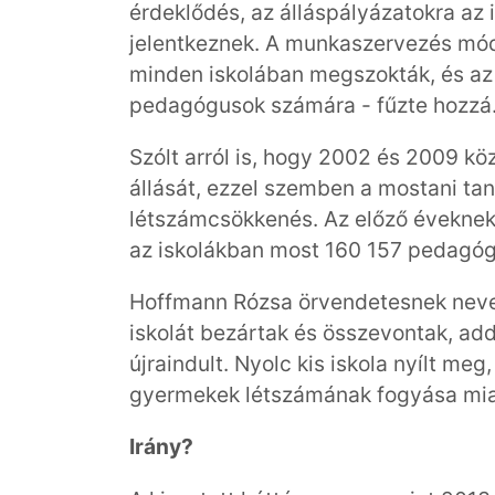
érdeklődés, az álláspályázatokra az
jelentkeznek. A munkaszervezés mód
minden iskolában megszokták, és az 
pedagógusok számára - fűzte hozzá
Szólt arról is, hogy 2002 és 2009 kö
állását, ezzel szemben a mostani tan
létszámcsökkenés. Az előző éveknek
az iskolákban most 160 157 pedagóg
Hoffmann Rózsa örvendetesnek nevez
iskolát bezártak és összevontak, a
újraindult. Nyolc kis iskola nyílt me
gyermekek létszámának fogyása miat
Irány?