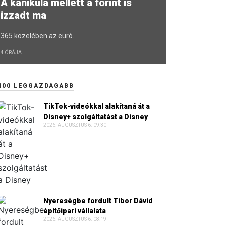
A kánikula mellett a forint is
izzadt ma
365 közelében az euró.
4 ÓRÁJA
100 LEGGAZDAGABB
TikTok-videókkal alakítaná át a
Disney+ szolgáltatást a Disney
2026. AUGUSZTUS 6. 09:30
Nyereségbe fordult Tibor Dávid
építőipari vállalata
2026. AUGUSZTUS 6. 08:19