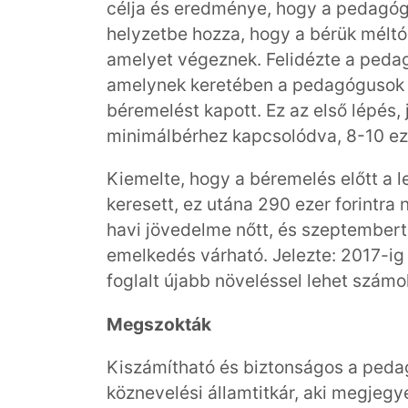
célja és eredménye, hogy a pedagóg
helyzetbe hozza, hogy a bérük méltó
amelyet végeznek. Felidézte a pedag
amelynek keretében a pedagógusok 8
béremelést kapott. Ez az első lépés,
minimálbérhez kapcsolódva, 8-10 eze
Kiemelte, hogy a béremelés előtt a 
keresett, ez utána 290 ezer forintr
havi jövedelme nőtt, és szeptembert
emelkedés várható. Jelezte: 2017-i
foglalt újabb növeléssel lehet számol
Megszokták
Kiszámítható és biztonságos a pedag
köznevelési államtitkár, aki megjegy