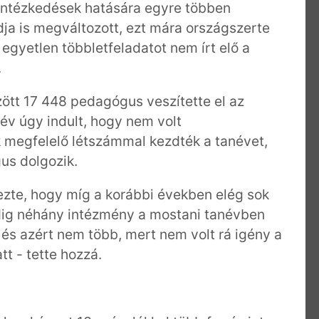
 intézkedések hatására egyre többen
ja is megváltozott, ezt mára országszerte
egyetlen többletfeladatot nem írt elő a
.
zött 17 448 pedagógus veszítette el az
év úgy indult, hogy nem volt
 megfelelő létszámmal kezdték a tanévet,
us dolgozik.
te, hogy míg a korábbi években elég sok
ddig néhány intézmény a mostani tanévben
g, és azért nem több, mert nem volt rá igény a
t - tette hozzá.