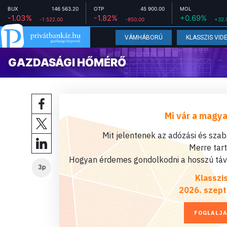
BUX
146 563.20
OTP
45 900.00
MOL
-1.03%
-1.82%
+0.69%
-1 522.00
-850.00
+32.
VÁMHÁBORÚ
KLASSZIS VID
GAZDASÁGI HŐMÉRŐ
Mi vár a magya
Mit jelentenek az adózási és sza
Merre tar
Hogyan érdemes gondolkodni a hosszú távú
3p
Klasszi
2026. szept
FOGLALJA