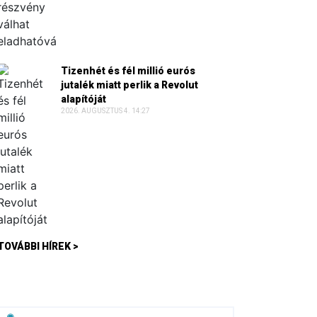
Tizenhét és fél millió eurós
jutalék miatt perlik a Revolut
alapítóját
2026. AUGUSZTUS 4. 14:27
TOVÁBBI HÍREK >