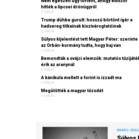
Nem egészen úgy történt, ahogy először
hitték a lipcsei drónügyről
3 ÓRÁJA
Trump dühbe gurult: hosszú börtönt ígér a
hadsereg titkainak kiszivárogtatóinak
3 ÓRÁJA
Súlyos kijelentést tett Magyar Péter: szerinte
az Orbán-kormány tudta, hogy baj van
3 ÓRÁJA
Bemondták a svájci elemzők: mutatós tűzijáté
érik az aranynál
4 ÓRÁJA
A kánikula mellett a forint is izzadt ma
4 ÓRÁJA
Megütötték a magyar tőzsdét
4 ÓRÁJA
MAKRO / KÜL
Súlyos 