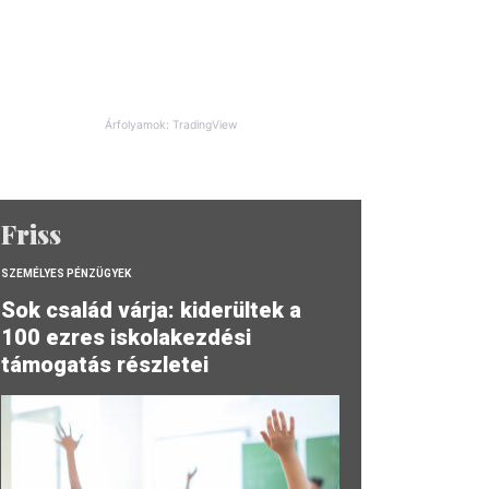
Árfolyamok: TradingView
Friss
SZEMÉLYES PÉNZÜGYEK
Sok család várja: kiderültek a
100 ezres iskolakezdési
támogatás részletei