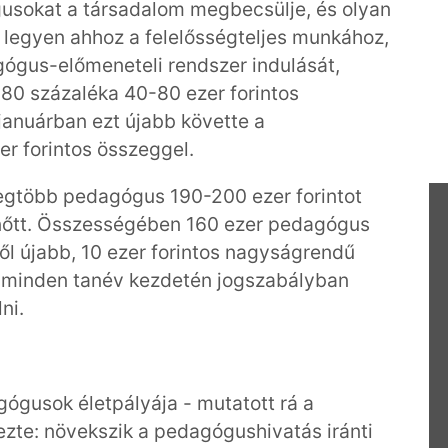
usokat a társadalom megbecsülje, és olyan
 legyen ahhoz a felelősségteljes munkához,
ógus-előmeneteli rendszer indulását,
0 százaléka 40-80 ezer forintos
 januárban ezt újabb követte a
r forintos összeggel.
legtöbb pedagógus 190-200 ezer forintot
a nőtt. Összességében 160 ezer pedagógus
ől újabb, 10 ezer forintos nagyságrendű
g minden tanév kezdetén jogszabályban
ni.
ógusok életpályája - mutatott rá a
ezte: növekszik a pedagógushivatás iránti