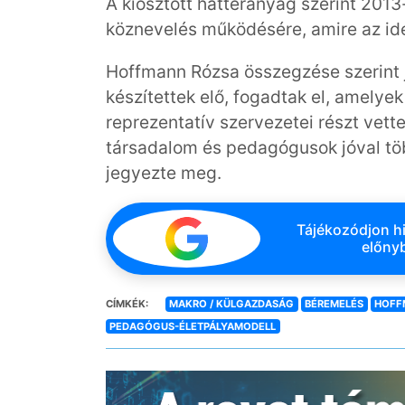
A kiosztott háttéranyag szerint 2013
köznevelés működésére, amire az idén
Hoffmann Rózsa összegzése szerint j
készítettek elő, fogadtak el, amel
reprezentatív szervezetei részt vette
társadalom és pedagógusok jóval töb
jegyezte meg.
Tájékozódjon hi
előnyb
CÍMKÉK:
MAKRO / KÜLGAZDASÁG
BÉREMELÉS
HOFF
PEDAGÓGUS-ÉLETPÁLYAMODELL