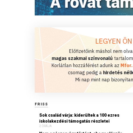
LEGYEN ÖN
Előfizetőink máshol nem olvas
magas szakmai színvonalú
tartalom
Korlátlan hozzáférést adunk az
Mfor
csomag pedig a
hirdetés nélk
Mi nap mint nap bizonyítan
FRISS
Sok család várja: kiderültek a 100 ezres
iskolakezdési támogatás részletei
2 ÓRÁJA