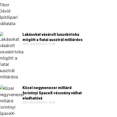
Lakásokat vásárolt luxusbirtoka
mögött a fiatal ausztrál milliárdos
2026. AUGUSZTUS 5. 07:08
Közel negyvenezer milliárd
forintnyi SpaceX-részvény válhat
eladhatóvá
2026. AUGUSZTUS 5. 06:35