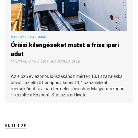
MAKRO / KÜLGAZDASÁG
Óriási kilengéseket mutat a friss ipari
adat
PRIVÁTBANKÁR.HU | 2026. AUGUSZTUS 6. 08:30
Az előző év azonos időszakához mérten 10,1 százalékkal
bővült, az előző hónaphoz képest 1,4 százalékkal
mérséklődött az ipari termelés júniusban Magyarországon
– közölte a Központi Statisztikai Hivatal.
HETI TOP