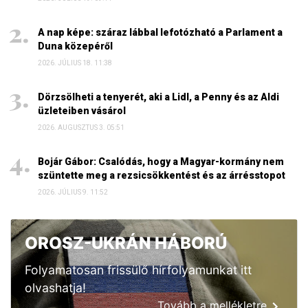
A nap képe: száraz lábbal lefotózható a Parlament a
Duna közepéről
2026. JÚLIUS 18. 11:38
Dörzsölheti a tenyerét, aki a Lidl, a Penny és az Aldi
üzleteiben vásárol
2026. AUGUSZTUS 3. 05:51
Bojár Gábor: Csalódás, hogy a Magyar-kormány nem
szüntette meg a rezsicsökkentést és az árrésstopot
2026. JÚLIUS 9. 11:52
OROSZ-UKRÁN HÁBORÚ
Folyamatosan frissülő hírfolyamunkat itt
olvashatja!
Tovább a mellékletre