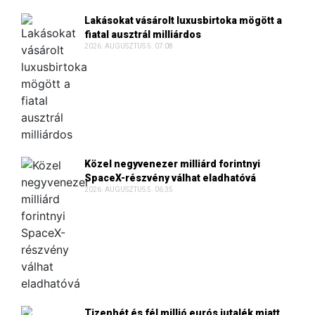
Lakásokat vásárolt luxusbirtoka mögött a
fiatal ausztrál milliárdos
2026. AUGUSZTUS 5. 07:08
Közel negyvenezer milliárd forintnyi
SpaceX-részvény válhat eladhatóvá
2026. AUGUSZTUS 5. 06:35
Tizenhét és fél millió eurós jutalék miatt