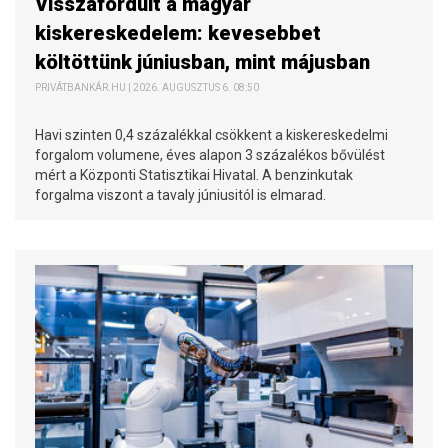
Visszafordult a magyar
kiskereskedelem: kevesebbet
költöttünk júniusban, mint májusban
PRIVÁTBANKÁR.HU | 2026. AUGUSZTUS 6. 08:50
Havi szinten 0,4 százalékkal csökkent a kiskereskedelmi
forgalom volumene, éves alapon 3 százalékos bővülést
mért a Központi Statisztikai Hivatal. A benzinkutak
forgalma viszont a tavaly júniusitól is elmarad.