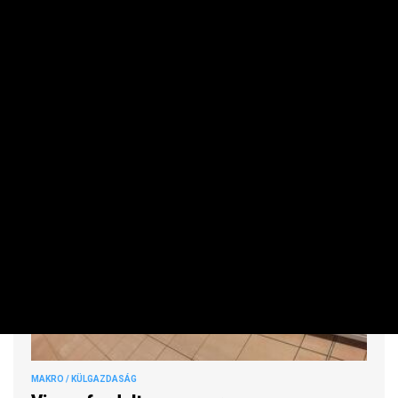
Már hétvégén lesz hivatalos jelöltje a frakciónak, de még
mindig nem tudjuk, kik közül választanak egyáltalán.
MAKRO / KÜLGAZDASÁG