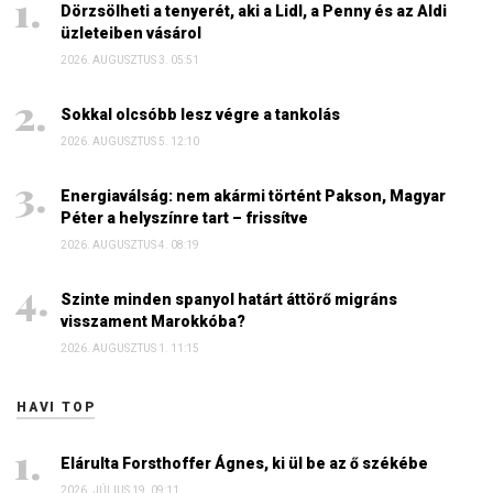
Dörzsölheti a tenyerét, aki a Lidl, a Penny és az Aldi
üzleteiben vásárol
2026. AUGUSZTUS 3. 05:51
Sokkal olcsóbb lesz végre a tankolás
2026. AUGUSZTUS 5. 12:10
Energiaválság: nem akármi történt Pakson, Magyar
Péter a helyszínre tart – frissítve
2026. AUGUSZTUS 4. 08:19
Szinte minden spanyol határt áttörő migráns
visszament Marokkóba?
2026. AUGUSZTUS 1. 11:15
HAVI TOP
Elárulta Forsthoffer Ágnes, ki ül be az ő székébe
2026. JÚLIUS 19. 09:11