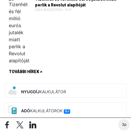
perlik a Revolut alapítóját
2026. AUGUSZTUS 4. 14:27
TOVÁBBI HÍREK >
NYUGDÍJ
KALKULÁTOR
ADÓ
KALKULÁTOROK
ÚJ
3p
BÉR
KALKULÁTOROK
ÚJ