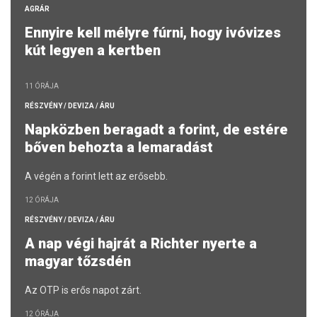
AGRÁR
Ennyire kell mélyre fúrni, hogy ivóvizes
kút legyen a kertben
11 ÓRÁJA
RÉSZVÉNY / DEVIZA / ÁRU
Napközben beragadt a forint, de estére
bőven behozta a lemaradást
A végén a forint lett az erősebb.
12 ÓRÁJA
RÉSZVÉNY / DEVIZA / ÁRU
A nap végi hajrát a Richter nyerte a
magyar tőzsdén
Az OTP is erős napot zárt.
12 ÓRÁJA