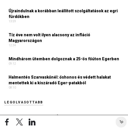
Újraindulnak a korábban leállított szolgáltatások az egri
fürdőkben
13:59
Tíz éve nem volt ilyen alacsony az infláció
Magyarországon
12:34
Mindhárom ütemben dolgoznak a 25-ös főúton Egerben
09:12
Halmentés Szarvaskőnél: őshonos és védett halakat
mentettek ki a kiszáradó Eger-patakból
08:10
LEGOLVASOTTABB
Elárulta Forsthoffer Ágnes, ki ül be az ő székébe
1p
2026. JÚLIUS 19. 09:11