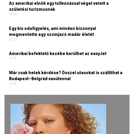
Az amerikai elnök egy tollvonással véget vetett a
születési turizmusnak
14:00
Egy kis odafigyelés, ami minden bizonnyal
megmentette egy szomjazó madár életét
12:33
Amerikai befektető kezébe kerülhet az easyJet
11:14
Már csak hetek kérdése? Ősszel utasokat is szállíthat a
Budapest–Belgrád vasútvonal
11:02