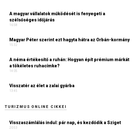
A magyar vállalatok működését is fenyegeti a
szélsőséges időjárás
16:58
Magyar Péter szerint ezt hagyta hátra az Orbán-kormány
15:32
A néma értékesítő a ruhán: Hogyan épít prémium márkát
a tökéletes ruhacímke?
14:05
Visszatér az élet a zalai gyárba
13:45
TURIZMUS ONLINE CIKKEI
Visszaszámlálás indul: pár nap, és kezdődik a Sziget
20:53