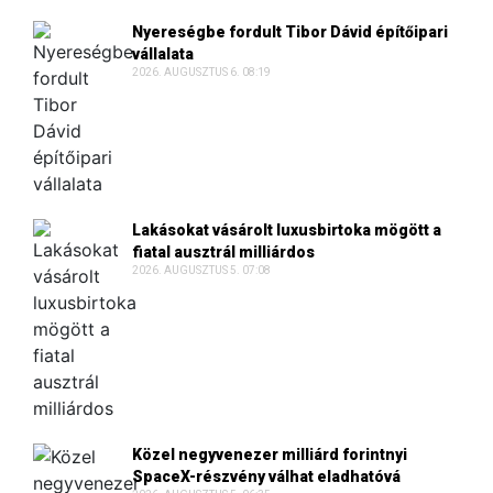
Nyereségbe fordult Tibor Dávid építőipari
vállalata
2026. AUGUSZTUS 6. 08:19
Lakásokat vásárolt luxusbirtoka mögött a
fiatal ausztrál milliárdos
2026. AUGUSZTUS 5. 07:08
Közel negyvenezer milliárd forintnyi
SpaceX-részvény válhat eladhatóvá