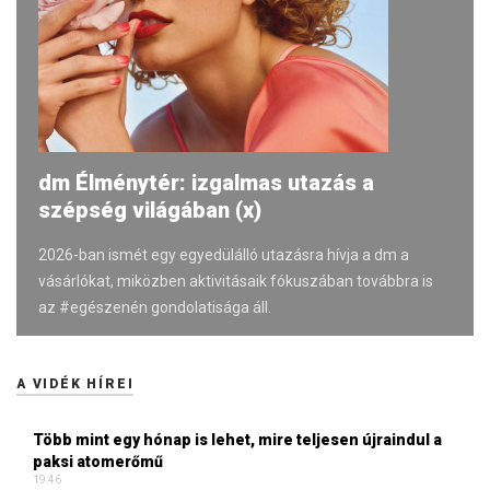
dm Élménytér: izgalmas utazás a
szépség világában (x)
2026-ban ismét egy egyedülálló utazásra hívja a dm a
vásárlókat, miközben aktivitásaik fókuszában továbbra is
az #egészenén gondolatisága áll.
A VIDÉK HÍREI
Több mint egy hónap is lehet, mire teljesen újraindul a
paksi atomerőmű
19:46