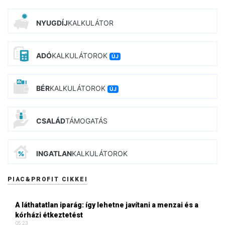
NYUGDÍJ
KALKULÁTOR
ADÓ
KALKULÁTOROK
ÚJ
BÉR
KALKULÁTOROK
ÚJ
CSALÁD
TÁMOGATÁS
INGATLAN
KALKULÁTOROK
PIAC&PROFIT CIKKEI
A láthatatlan iparág: így lehetne javítani a menzai és a
kórházi étkeztetést
05:23