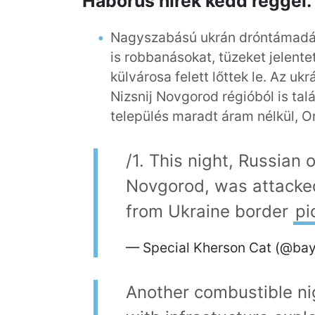
Háborús hírek kedd reggel.
Nagyszabású ukrán dróntámadás 
is robbanásokat, tüzeket jelente
külvárosa felett lőttek le. Az uk
Nizsnij Novgorod régióból is tal
település maradt áram nélkül, Orj
/1. This night, Russian o
Novgorod, was attacke
from Ukraine border
pi
— Special Kherson Cat (@bay
Another combustible nig