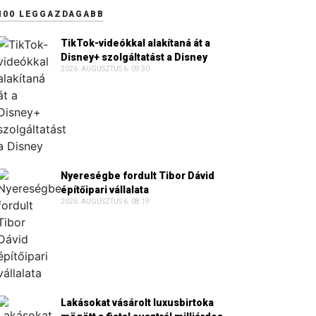
100 LEGGAZDAGABB
TikTok-videókkal alakítaná át a
Disney+ szolgáltatást a Disney
2026. AUGUSZTUS 6. 09:30
Nyereségbe fordult Tibor Dávid
építőipari vállalata
2026. AUGUSZTUS 6. 08:19
Lakásokat vásárolt luxusbirtoka