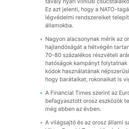
tavaly nyári vilniusi csúcstalál
Ez azt jelenti, hogy a NATO-tag
légvédelmi rendszereiket telepí
államokba.
Nagyon alacsonynak mérik az or
hajlandóságát a hétvégén tartan
70-80 százalékos részvételi ará
hatóságok kampányt folytatnak 
kódok használatának népszerűsíté
hogy barátaikat, rokonaikat is 
A Financial Times szerint az Euró
befagyasztott orosz eszközök ter
még ebben az évben.
A világsajtó és az orosz állami 