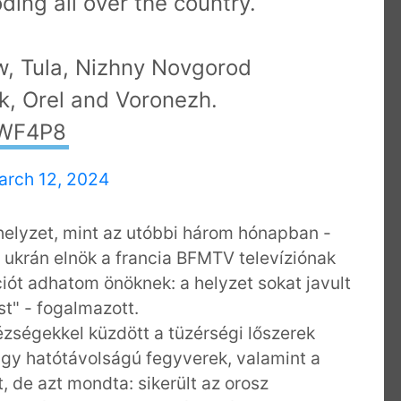
ding all over the country.
w, Tula, Nizhny Novgorod
k, Orel and Voronezh.
aWF4P8
arch 12, 2024
 helyzet, mint az utóbbi három hónapban -
ij ukrán elnök a francia BFMTV televíziónak
ációt adhatom önöknek: a helyzet sokat javult
t" - fogalmazott.
zségekkel küzdött a tüzérségi lőszerek
nagy hatótávolságú fegyverek, valamint a
 de azt mondta: sikerült az orosz