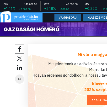
BUX
148 632.55
OTP
46 890.00
MOL
+1.41%
+2.16%
+0.22%
+2 069.00
+990.00
+10.
VÁMHÁBORÚ
KLASSZIS VID
GAZDASÁGI HŐMÉRŐ
Mi vár a magya
Mit jelentenek az adózási és sza
Merre tar
Hogyan érdemes gondolkodni a hosszú távú
5p
Klasszi
2026. szept
FOGLALJA