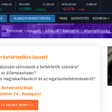
4 650.00
RICHTER
12 320.00
MTELEKOM
2 696.00
+1.99%
-0.07%
00
+240.00
-2.00
FRISS
BEFEKTETÉS
ROVATOK
EÓ
KLASSZIS RENDEZVÉNYEK
Benzinár - nyugdíj - infláció - kamatok - államadósság
r befektetőkre ősszel?
bályozási változások a befektetők számára?
t az állampapírpiac?
 megtakarításokról és az ingatlanbefektetésekről?
s Befektetői Klub
ember 24., Budapest
 LE HELYÉT MOST >>