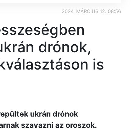
2024. MÁRCIUS 12. 08:56
esszeségben
ukrán drónok,
kválasztáson is
repültek ukrán drónok
arnak szavazni az oroszok.