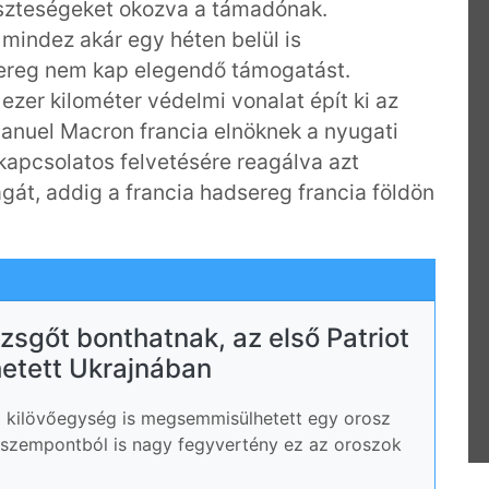
eszteségeket okozva a támadónak.
mindez akár egy héten belül is
sereg nem kap elegendő támogatást.
ezer kilométer védelmi vonalat épít ki az
nuel Macron francia elnöknek a nyugati
kapcsolatos felvetésére reagálva azt
gát, addig a francia hadsereg francia földön
zsgőt bonthatnak, az első Patriot
etett Ukrajnában
t kilövőegység is megsemmisülhetett egy orosz
szempontból is nagy fegyvertény ez az oroszok