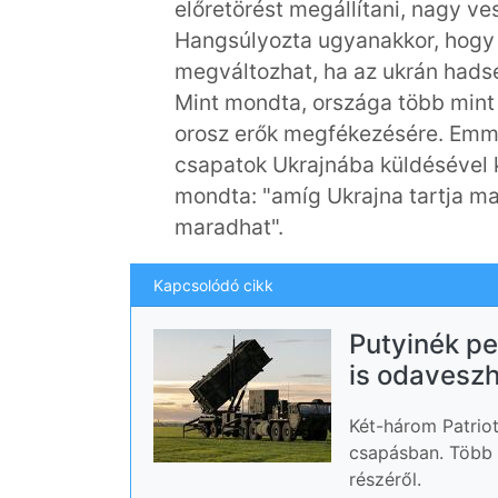
előretörést megállítani, nagy v
Hangsúlyozta ugyanakkor, hogy 
megváltozhat, ha az ukrán had
Mint mondta, országa több mint 
orosz erők megfékezésére. Emma
csapatok Ukrajnába küldésével 
mondta: "amíg Ukrajna tartja ma
maradhat".
Kapcsolódó cikk
Putyinék pe
is odaveszh
Két-három Patrio
csapásban. Több 
részéről.