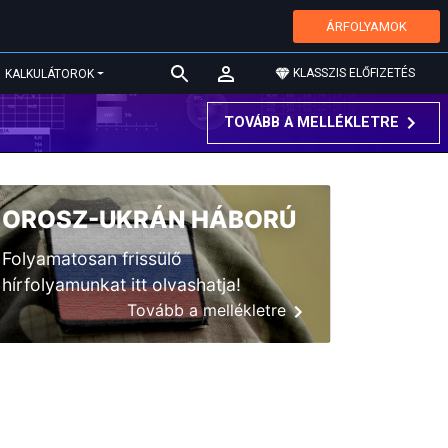
ÁRFOLYAMOK
KLASSZIS ELŐFIZETÉS
KALKULÁTOROK
TOVÁBB A MELLÉKLETRE
OROSZ-UKRÁN HÁBORÚ
Folyamatosan frissülő
hírfolyamunkat itt olvashatja!
Tovább a mellékletre