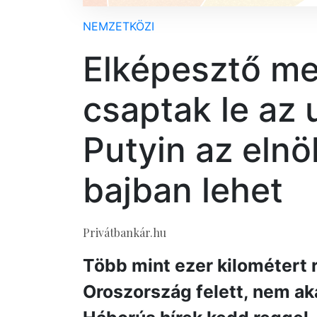
NEMZETKÖZI
Elképesztő m
csaptak le az 
Putyin az elnö
bajban lehet
Privátbankár.hu
Több mint ezer kilométert 
Oroszország felett, nem ak