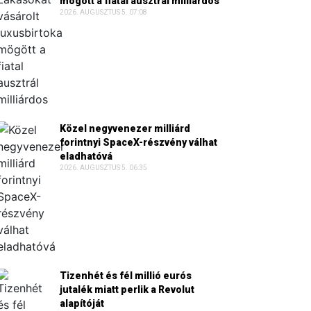
mögött a fiatal ausztrál milliárdos
2026. AUGUSZTUS 5. 07:08
Közel negyvenezer milliárd
forintnyi SpaceX-részvény válhat
eladhatóvá
2026. AUGUSZTUS 5. 06:35
Tizenhét és fél millió eurós
jutalék miatt perlik a Revolut
alapítóját