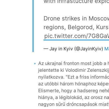
with infrastucture explo
Drone strikes in Mosco
regions, Belgorod, Kurs
pic.twitter.com/7G8G
— Jay in Kyiv (@JayinKyiv)
M
Az ukrajnai fronton most jobb a
jelentette ki Volodimir Zelenszk
nyilatkozva. "Ezt a friss inform
az utóbbi három hónaphoz képes
Elismerte, hogy a hadsereg nehé
hiánya, a légiblokád, az orosz 
nagyon sűrű dróncsapások miatt,