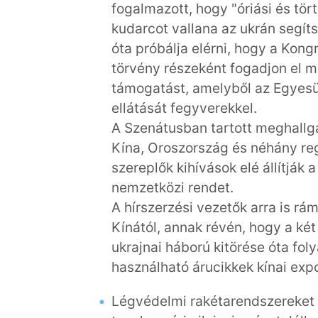
fogalmazott, hogy "óriási és tör
kudarcot vallana az ukrán segít
óta próbálja elérni, hogy a Ko
törvény részeként fogadjon el mi
támogatást, amelyből az Egyesül
ellátását fegyverekkel.
A Szenátusban tartott meghallga
Kína, Oroszország és néhány reg
szereplők kihívások elé állítják
nemzetközi rendet.
A hírszerzési vezetők arra is r
Kínától, annak révén, hogy a ké
ukrajnai háború kitörése óta fol
használható árucikkek kínai exp
Légvédelmi rakétarendszereket t