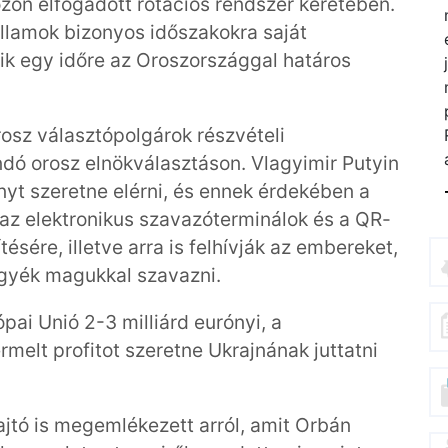
kozón elfogadott rotációs rendszer keretében.
államok bizonyos időszakokra saját
tik egy időre az Oroszországgal határos
osz választópolgárok részvételi
dó orosz elnökválasztáson. Vlagyimir Putyin
nyt szeretne elérni, és ennek érdekében a
az elektronikus szavazóterminálok és a QR-
sére, illetve arra is felhívják az embereket,
vigyék magukkal szavazni.
pai Unió 2-3 milliárd eurónyi, a
melt profitot szeretne Ukrajnának juttatni
sajtó is megemlékezett arról, amit Orbán