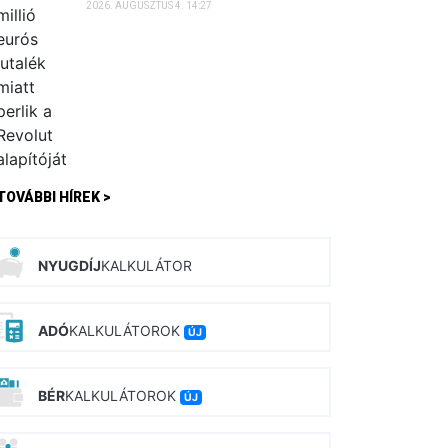
2026. AUGUSZTUS 4. 14:27
TOVÁBBI HÍREK >
NYUGDÍJ
KALKULÁTOR
ADÓ
KALKULÁTOROK
ÚJ
BÉR
KALKULÁTOROK
ÚJ