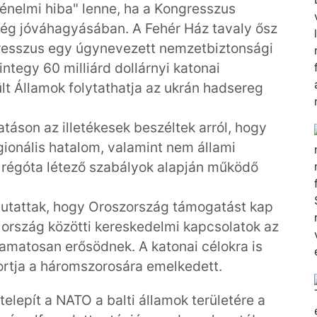
ténelmi hiba" lenne, ha a Kongresszus
ség jóváhagyásában. A Fehér Ház tavaly ősz
ngresszus egy úgynevezett nemzetbiztonsági
ntegy 60 milliárd dollárnyi katonai
t Államok folytathatja az ukrán hadsereg
táson az illetékesek beszéltek arról, hogy
ionális hatalom, valamint nem állami
 a régóta létező szabályok alapján működő
ámutattak, hogy Oroszország támogatást kap
t ország közötti kereskedelmi kapcsolatok az
yamatosan erősödnek. A katonai célokra is
ortja a háromszorosára emelkedett.
elepít a NATO a balti államok területére a