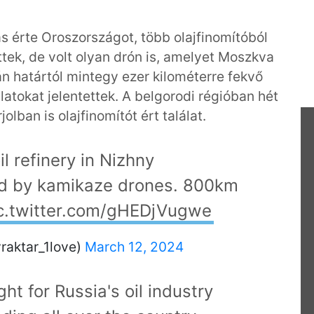
érte Oroszországot, több olajfinomítóból
ttek, de volt olyan drón is, amelyet Moszkva
rán határtól mintegy ezer kilométerre fekvő
álatokat jelentettek. A belgorodi régióban hét
olban is olajfinomítót ért találat.
il refinery in Nizhny
d by kamikaze drones. 800km
c.twitter.com/gHEDjVugwe
raktar_1love)
March 12, 2024
ht for Russia's oil industry