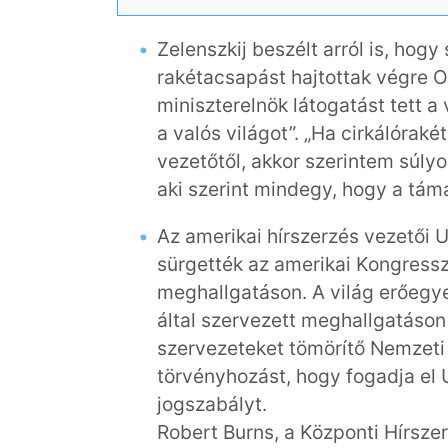
Zelenszkij beszélt arról is, hogy
rakétacsapást hajtottak végre 
miniszterelnök látogatást tett a
a valós világot”. „Ha cirkálórak
vezetőtől, akkor szerintem súly
aki szerint mindegy, hogy a táma
Az amerikai hírszerzés vezetői 
sürgették az amerikai Kongressz
meghallgatáson. A világ erőegye
által szervezett meghallgatáson 
szervezeteket tömörítő Nemzeti 
törvényhozást, hogy fogadja el 
jogszabályt.
Robert Burns, a Központi Hírsze