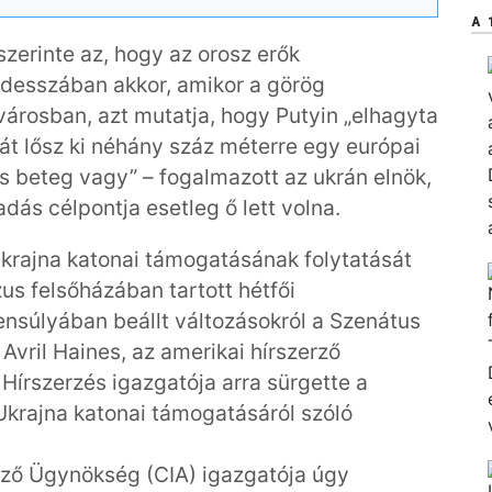
A 
 szerinte az, hogy az orosz erők
Odesszában akkor, amikor a görög
 városban, azt mutatja, hogy Putyin „elhagyta
étát lősz ki néhány száz méterre egy európai
os beteg vagy” – fogalmazott az ukrán elnök,
dás célpontja esetleg ő lett volna.
Ukrajna katonai támogatásának folytatását
us felsőházában tartott hétfői
nsúlyában beállt változásokról a Szenátus
Avril Haines, az amerikai hírszerző
Hírszerzés igazgatója arra sürgette a
Ukrajna katonai támogatásáról szóló
rző Ügynökség (CIA) igazgatója úgy