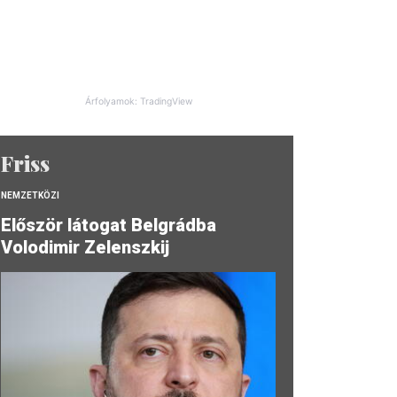
Árfolyamok: TradingView
Friss
NEMZETKÖZI
Először látogat Belgrádba
Volodimir Zelenszkij