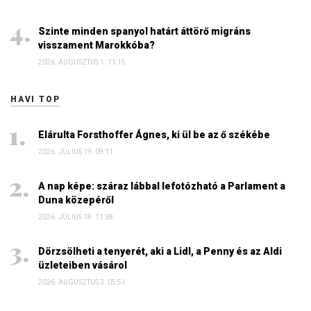
Szinte minden spanyol határt áttörő migráns
visszament Marokkóba?
2026. AUGUSZTUS 1. 11:15
HAVI TOP
Elárulta Forsthoffer Ágnes, ki ül be az ő székébe
2026. JÚLIUS 19. 09:11
A nap képe: száraz lábbal lefotózható a Parlament a
Duna közepéről
2026. JÚLIUS 18. 11:38
Dörzsölheti a tenyerét, aki a Lidl, a Penny és az Aldi
üzleteiben vásárol
2026. AUGUSZTUS 3. 05:51