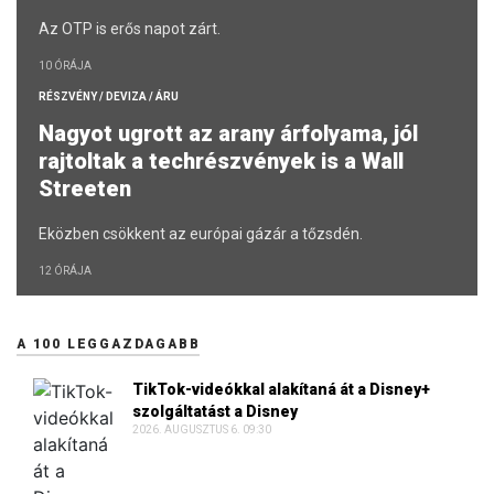
Az OTP is erős napot zárt.
10 ÓRÁJA
RÉSZVÉNY / DEVIZA / ÁRU
Nagyot ugrott az arany árfolyama, jól
rajtoltak a techrészvények is a Wall
Streeten
Eközben csökkent az európai gázár a tőzsdén.
12 ÓRÁJA
A 100 LEGGAZDAGABB
TikTok-videókkal alakítaná át a Disney+
szolgáltatást a Disney
2026. AUGUSZTUS 6. 09:30