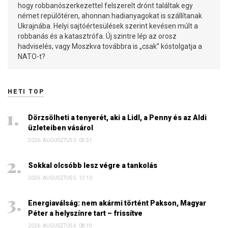
hogy robbanószerkezettel felszerelt drónt találtak egy
német repülőtéren, ahonnan hadianyagokat is szállítanak
Ukrajnába. Helyi sajtóértesülések szerint kevésen múlt a
robbanás és a katasztrófa. Új szintre lép az orosz
hadviselés, vagy Moszkva továbbra is „csak” kóstolgatja a
NATO-t?
HETI TOP
Dörzsölheti a tenyerét, aki a Lidl, a Penny és az Aldi
üzleteiben vásárol
2026. AUGUSZTUS 3. 05:51
Sokkal olcsóbb lesz végre a tankolás
2026. AUGUSZTUS 5. 12:10
Energiaválság: nem akármi történt Pakson, Magyar
Péter a helyszínre tart – frissítve
2026. AUGUSZTUS 4. 08:19