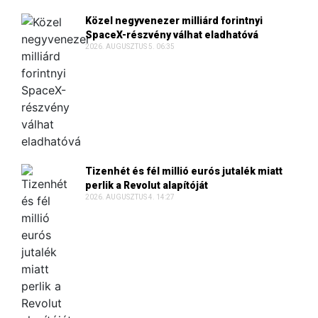
Közel negyvenezer milliárd forintnyi
SpaceX-részvény válhat eladhatóvá
2026. AUGUSZTUS 5. 06:35
Tizenhét és fél millió eurós jutalék miatt
perlik a Revolut alapítóját
2026. AUGUSZTUS 4. 14:27