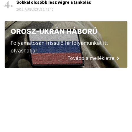
Sokkal olcsóbb lesz végre a tankolás
2026. AUGUSZTUS 5. 12:10
OROSZ-UKRÁN HÁBORÚ
Folyamatosan frissülő hírfolyamunkat itt
olvashatja!
Tovább a mellékletre