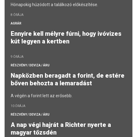
Hónapokig húzódott a találkozó előkészítése.
8 ÓRÁJA
AGRÁR
Ennyire kell mélyre fúrni, hogy ivóvizes
kút legyen a kertben
9 ÓRÁJA
RÉSZVÉNY / DEVIZA / ÁRU
Napközben beragadt a forint, de estére
bőven behozta a lemaradást
A végén a forint lett az erősebb.
10 ÓRÁJA
RÉSZVÉNY / DEVIZA / ÁRU
A nap végi hajrát a Richter nyerte a
magyar tőzsdén