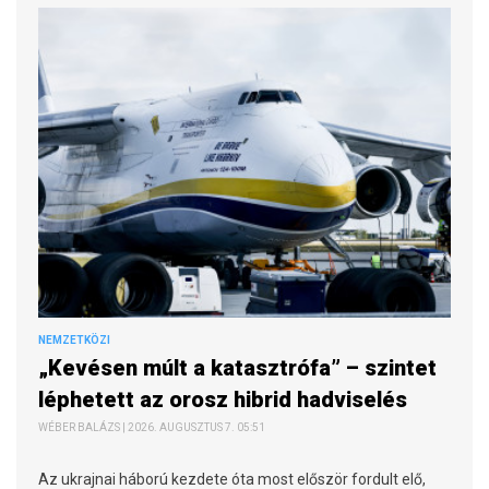
NEMZETKÖZI
„Kevésen múlt a katasztrófa” – szintet
léphetett az orosz hibrid hadviselés
WÉBER BALÁZS | 2026. AUGUSZTUS 7. 05:51
Az ukrajnai háború kezdete óta most először fordult elő,