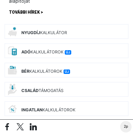
TOVÁBBI HÍREK >
NYUGDÍJ
KALKULÁTOR
ADÓ
KALKULÁTOROK
ÚJ
BÉR
KALKULÁTOROK
ÚJ
CSALÁD
TÁMOGATÁS
INGATLAN
KALKULÁTOROK
PIAC&PROFIT CIKKEI
2p