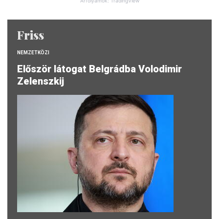
Árfolyamok: TradingView
Friss
NEMZETKÖZI
Először látogat Belgrádba Volodimir
Zelenszkij