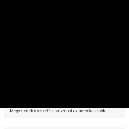
NEMZETKÖZI
Donald Trump aláírt egy rendkívül fontos
rendeletet
PRIVÁTBANKÁR.HU | 2026. AUGUSZTUS 7. 07:09
Megszünteti a születési turizmust az amerikai elnök.