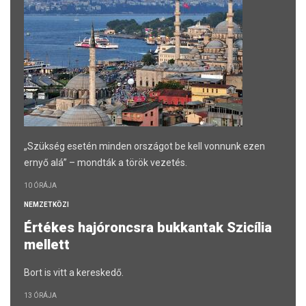
„Szükség esetén minden országot be kell vonnunk ezen
ernyő alá” – mondták a török vezetés.
10 ÓRÁJA
NEMZETKÖZI
Értékes hajóroncsra bukkantak Szicília
mellett
Bort is vitt a kereskedő.
13 ÓRÁJA