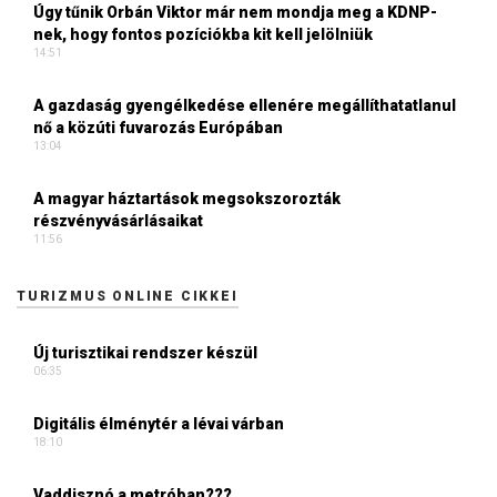
Úgy tűnik Orbán Viktor már nem mondja meg a KDNP-
nek, hogy fontos pozíciókba kit kell jelölniük
14:51
A gazdaság gyengélkedése ellenére megállíthatatlanul
nő a közúti fuvarozás Európában
13:04
A magyar háztartások megsokszorozták
részvényvásárlásaikat
11:56
TURIZMUS ONLINE CIKKEI
Új turisztikai rendszer készül
06:35
Digitális élménytér a lévai várban
18:10
Vaddisznó a metróban???