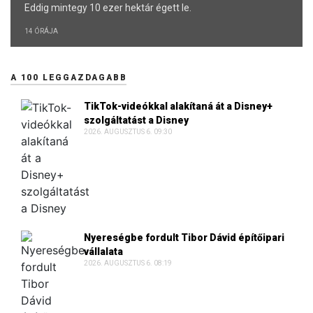
Eddig mintegy 10 ezer hektár égett le.
14 ÓRÁJA
A 100 LEGGAZDAGABB
TikTok-videókkal alakítaná át a Disney+
szolgáltatást a Disney
2026. AUGUSZTUS 6. 09:30
Nyereségbe fordult Tibor Dávid építőipari
vállalata
2026. AUGUSZTUS 6. 08:19