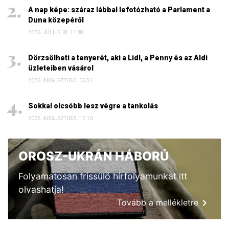
A nap képe: száraz lábbal lefotózható a Parlament a
Duna közepéről
2026. JÚLIUS 18. 11:38
Dörzsölheti a tenyerét, aki a Lidl, a Penny és az Aldi
üzleteiben vásárol
2026. AUGUSZTUS 3. 05:51
Sokkal olcsóbb lesz végre a tankolás
2026. AUGUSZTUS 5. 12:10
OROSZ-UKRÁN HÁBORÚ
Folyamatosan frissülő hírfolyamunkat itt
olvashatja!
Tovább a mellékletre