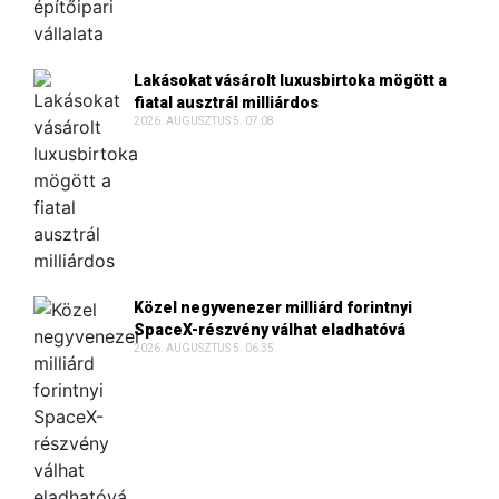
Lakásokat vásárolt luxusbirtoka mögött a
fiatal ausztrál milliárdos
2026. AUGUSZTUS 5. 07:08
Közel negyvenezer milliárd forintnyi
SpaceX-részvény válhat eladhatóvá
2026. AUGUSZTUS 5. 06:35