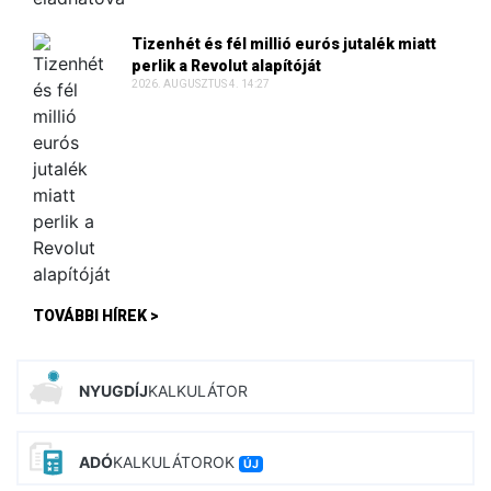
Tizenhét és fél millió eurós jutalék miatt
perlik a Revolut alapítóját
2026. AUGUSZTUS 4. 14:27
TOVÁBBI HÍREK >
NYUGDÍJ
KALKULÁTOR
ADÓ
KALKULÁTOROK
ÚJ