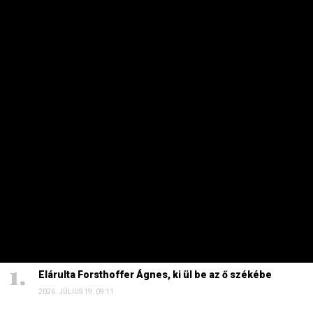
üzleteiben vásárol
2026. AUGUSZTUS 3. 05:51
Sokkal olcsóbb lesz végre a tankolás
2026. AUGUSZTUS 5. 12:10
Ennyire kell mélyre fúrni, hogy ivóvizes kút legyen a
kertben
2026. AUGUSZTUS 7. 19:07
Energiaválság: nem akármi történt Pakson, Magyar
Péter a helyszínre tart – frissítve
2026. AUGUSZTUS 4. 08:19
HAVI TOP
Elárulta Forsthoffer Ágnes, ki ül be az ő székébe
2026. JÚLIUS 19. 09:11