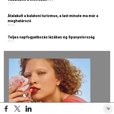
17:37
Átalakult a balatoni turizmus, a last minute ma már a
meghatározó
09:36
Teljes napfogyatkozás lázában ég Spanyolország
09:22
1p