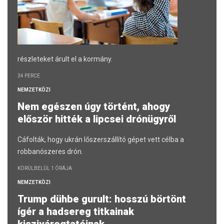
részleteket árult el a kormány.
34 PERCE
NEMZETKÖZI
Nem egészen úgy történt, ahogy
először hitték a lipcsei drónügyről
Cáfolták, hogy ukrán lőszerszállító gépet vett célba a
robbanószeres drón.
KÖRÜLBELÜL 1 ÓRÁJA
NEMZETKÖZI
Trump dühbe gurult: hosszú börtönt
ígér a hadsereg titkainak