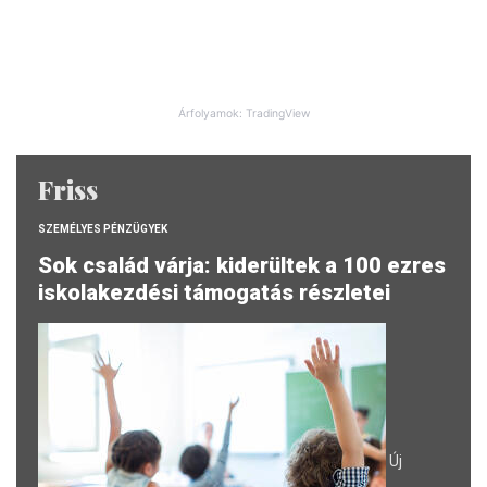
Árfolyamok: TradingView
Friss
SZEMÉLYES PÉNZÜGYEK
Sok család várja: kiderültek a 100 ezres
iskolakezdési támogatás részletei
Új