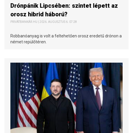
Drónpánik Lipcsében: szintet lépett az
orosz hibrid háború?
PRIVÁTBANKÁR.HU | 2026. AUGUSZTUS 6. 07:28
Robbanóanyag is volt a feltehetően orosz eredetű drónon a
német repülőtéren.