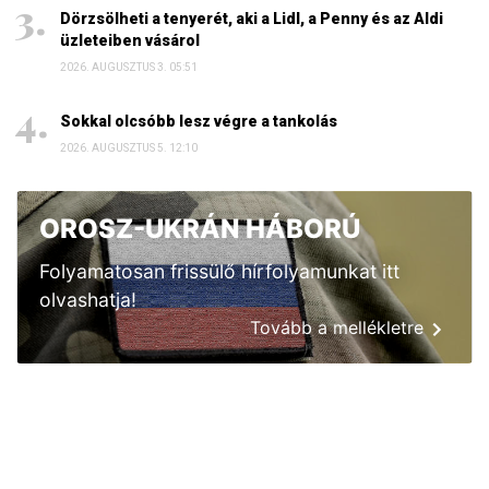
Dörzsölheti a tenyerét, aki a Lidl, a Penny és az Aldi
üzleteiben vásárol
2026. AUGUSZTUS 3. 05:51
Sokkal olcsóbb lesz végre a tankolás
2026. AUGUSZTUS 5. 12:10
OROSZ-UKRÁN HÁBORÚ
Folyamatosan frissülő hírfolyamunkat itt
olvashatja!
Tovább a mellékletre