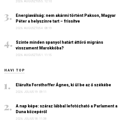
2026. AUGUSZTUS 5. 12:10
Energiaválság: nem akármi történt Pakson, Magyar
Péter a helyszínre tart – frissítve
2026. AUGUSZTUS 4. 08:19
Szinte minden spanyol határt áttörő migráns
visszament Marokkóba?
2026. AUGUSZTUS 1. 11:15
HAVI TOP
Elárulta Forsthoffer Ágnes, ki ül be az ő székébe
2026. JÚLIUS 19. 09:11
A nap képe: száraz lábbal lefotózható a Parlament a
Duna közepéről
2026. JÚLIUS 18. 11:38