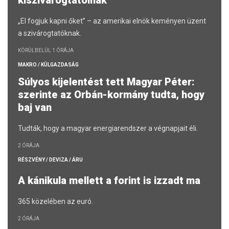
kiszivárogtatóinak
„El fogjuk kapni őket” – az amerikai elnök keményen üzent
a szivárogtatóknak.
KÖRÜLBELÜL 1 ÓRÁJA
MAKRO / KÜLGAZDASÁG
Súlyos kijelentést tett Magyar Péter:
szerinte az Orbán-kormány tudta, hogy
baj van
Tudták, hogy a magyar energiarendszer a végnapjait éli.
2 ÓRÁJA
RÉSZVÉNY / DEVIZA / ÁRU
A kánikula mellett a forint is izzadt ma
365 közelében az euró.
2 ÓRÁJA