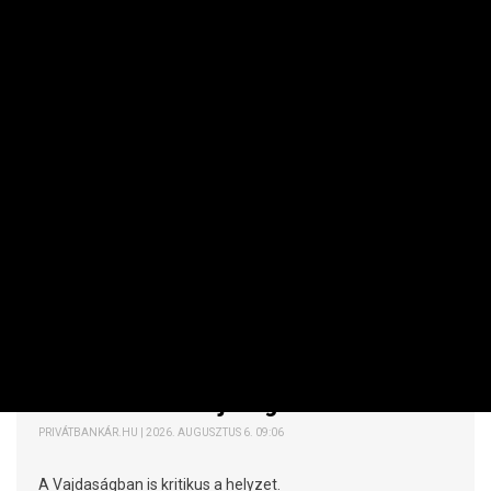
NEMZETKÖZI
Nagy a baj Szerbiában, korábban
eloltott tüzek is újra égnek
PRIVÁTBANKÁR.HU | 2026. AUGUSZTUS 6. 09:06
A Vajdaságban is kritikus a helyzet.