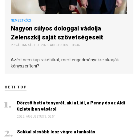
NEMZETKÖZI
Nagyon súlyos dologgal vádolja
Zelenszkij saját szövetségeseit
PRIVÁTBANKÁR.HU | 2026. AUGUSZTUS 6. 06:36
Azért nem kap rakétákat, mert engedményekre akarják
kényszeríteni?
HETI TOP
Dörzsölheti a tenyerét, aki a Lidl, a Penny és az Aldi
üzleteiben vásárol
2026. AUGUSZTUS 3. 05:51
Sokkal olcsóbb lesz végre a tankolás