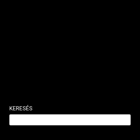
idősebbek kedvezőbben ítélik meg Oroszországot, mint a
fiatalok.
KERESÉS
NEMZETKÖZI
Letartóztatták Putyin egyik
leglelkesebb korábbi hívét is
PRIVÁTBANKÁR.HU | 2026. JÚLIUS 17. 12:58