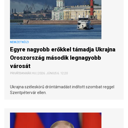
NEMZETKÖZI
Egyre nagyobb erőkkel támadja Ukrajna
Oroszország második legnagyobb
városát
PRIVÁTBANKÁR.HU | 2026. JÚNIUS 6. 12:20
Ukrajna széleskörű dróntámadást indított szombat reggel
Szentpétervár ellen.