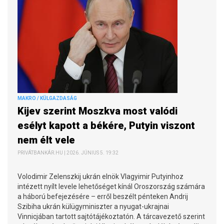
MAKRO / KÜLGAZDASÁG
Kijev szerint Moszkva most valódi
esélyt kapott a békére, Putyin viszont
nem élt vele
PRIVÁTBANKÁR.HU | 2026. JÚNIUS 5. 19:32
Volodimir Zelenszkij ukrán elnök Vlagyimir Putyinhoz
intézett nyílt levele lehetőséget kínál Oroszország számára
a háború befejezésére – erről beszélt pénteken Andrij
Szibiha ukrán külügyminiszter a nyugat-ukrajnai
Vinnicjában tartott sajtótájékoztatón. A tárcavezető szerint