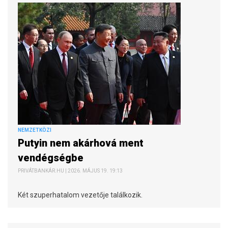
NEMZETKÖZI
Putyin nem akárhová ment
vendégségbe
PRIVÁTBANKÁR.HU | 2026. MÁJUS 19. 19:13
Két szuperhatalom vezetője találkozik.