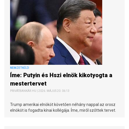
NEMZETKÖZI
Íme: Putyin és Hszi elnök kikotyogta a
mestertervet
PRIVÁTBANKÁR.HU | 2026. MÁJUS 20. 06:13
Trump amerikai elnököt követően néhány nappal az orosz
elnököt is fogadta kínai kollégája. Íme, miről szőttek tervet.