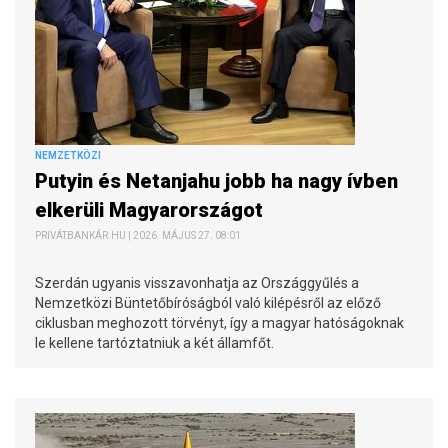
NEMZETKÖZI
Putyin és Netanjahu jobb ha nagy ívben
elkerüli Magyarországot
PRIVÁTBANKÁR.HU | 2026. MÁJUS 27. 08:01
Szerdán ugyanis visszavonhatja az Országgyűlés a
Nemzetközi Büntetőbíróságból való kilépésről az előző
ciklusban meghozott törvényt, így a magyar hatóságoknak
le kellene tartóztatniuk a két államfőt.