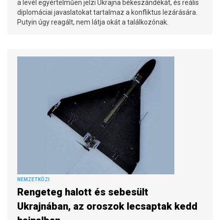
a levél egyértelműen jelzi Ukrajna békeszándékát, és reális
diplomáciai javaslatokat tartalmaz a konfliktus lezárására.
Putyin úgy reagált, nem látja okát a találkozónak.
NEMZETKÖZI
Rengeteg halott és sebesült
Ukrajnában, az oroszok lecsaptak kedd