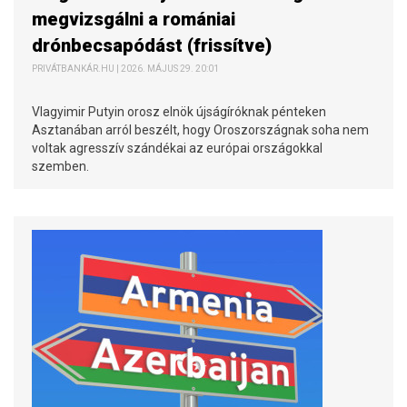
megvizsgálni a romániai
drónbecsapódást (frissítve)
PRIVÁTBANKÁR.HU | 2026. MÁJUS 29. 20:01
Vlagyimir Putyin orosz elnök újságíróknak pénteken
Asztanában arról beszélt, hogy Oroszországnak soha nem
voltak agresszív szándékai az európai országokkal
szemben.