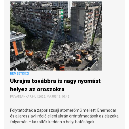
NEMZETKÖZI
Ukrajna továbbra is nagy nyomást
helyez az oroszokra
PRIVÁTBANKÁR.HU | 2026. MÁJUS 19. 09:45
Folytatódtak a zaporizzsaji atomerőmű melletti Enerhodar
és a jaroszlavli régió elleni ukrán dróntámadások az éjszaka
folyamán – közölték kedden a helyi hatóságok.