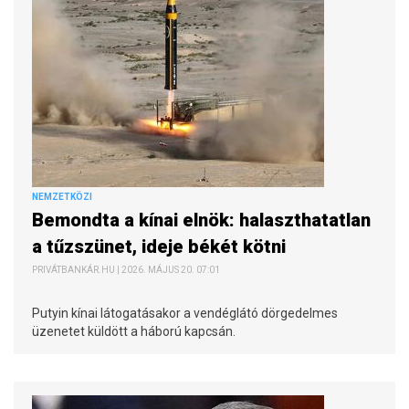
NEMZETKÖZI
Bemondta a kínai elnök: halaszthatatlan
a tűzszünet, ideje békét kötni
PRIVÁTBANKÁR.HU | 2026. MÁJUS 20. 07:01
Putyin kínai látogatásakor a vendéglátó dörgedelmes
üzenetet küldött a háború kapcsán.