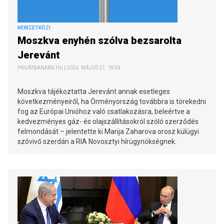
NEMZETKÖZI
Moszkva enyhén szólva bezsarolta
Jerevánt
PRIVÁTBANKÁR.HU | 2026. MÁJUS 27. 18:34
Moszkva tájékoztatta Jerevánt annak esetleges
következményeiről, ha Örményország továbbra is törekedni
fog az Európai Unióhoz való csatlakozásra, beleértve a
kedvezményes gáz- és olajszállításokról szóló szerződés
felmondását – jelentette ki Marija Zaharova orosz külügyi
szóvivő szerdán a RIA Novosztyi hírügynökségnek.