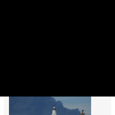
NEMZETKÖZI
Kiderült, ki közvetít Zelenszkij és Putyin
között – de van esély a megegyezésre?
PRIVÁTBANKÁR.HU | 2026. JÚNIUS 8. 06:56
Londonból üzentek Putyinnak a hajlandók – de vajon ki
tartja a kapcsolatot Kijev és Moszkva között?