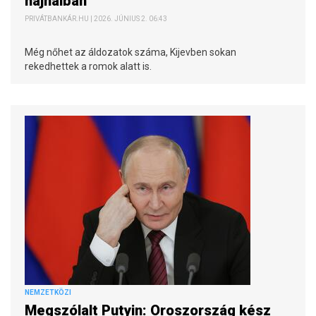
hajnalban
PRIVÁTBANKÁR.HU | 2026. JÚNIUS 2. 06:43
Még nőhet az áldozatok száma, Kijevben sokan
rekedhettek a romok alatt is.
NEMZETKÖZI
Megszólalt Putyin: Oroszország kész